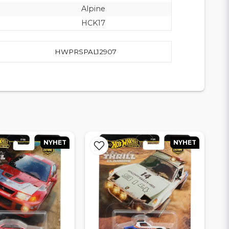
Alpine
HCK17
HWPRSPAL12907
NYHET
NYHET