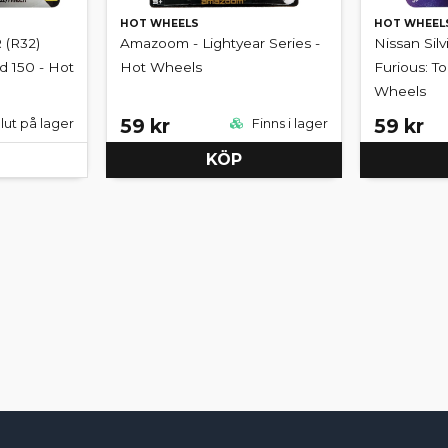
HOT WHEELS
HOT WHEEL
 (R32)
Amazoom - Lightyear Series -
Nissan Silv
 150 - Hot
Hot Wheels
Furious: To
Wheels
59 kr
59 kr
lut på lager
Finns i lager
KÖP