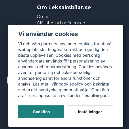
Om Leksaksbilar.se
Om oss
Affiliates och influencers
Köpvillkor
Vi använder cookies
Integritetspolicy
Cookies
Vi och våra partners använder cookies för att vår
webbplats ska fungera korrekt och ge dig den
bästa upplevelsen. Cookies med personlig
användardata används för personalisering av
annonser och marknadsföring. Cookies används
även för personlig och icke-personlig
annonsering samt för andra funktioner och
analys. Läs mer i vår
cookiepolicy
och bekräfta
sedan ditt samtycke genom att välja "Godkänn
alla" eller anpassa dina val under "Inställningar".
Godkänn
Inställningar