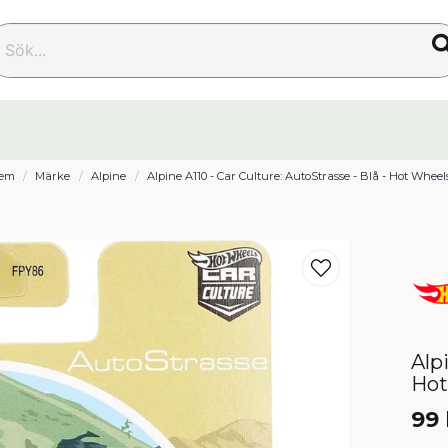
k...
em
Märke
Alpine
Alpine A110 - Car Culture: AutoStrasse - Blå - Hot Wheel
Alp
Hot
99 