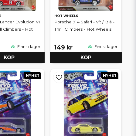
S
HOT WHEELS
 Lancer Evolution VI
Porsche 914 Safari - Vit / Blå -
ill Climbers - Hot
Thrill Climbers - Hot Wheels
149 kr
Finns i lager
Finns i lager
KÖP
KÖP
NYHET
NYHET