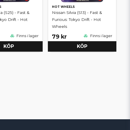
S
HOT WHEELS
ia (S25) - Fast &
Nissan Silvia (S13) - Fast &
kyo Drift - Hot
Furious: Tokyo Drift - Hot
Wheels
79 kr
Finns i lager
Finns i lager
KÖP
KÖP