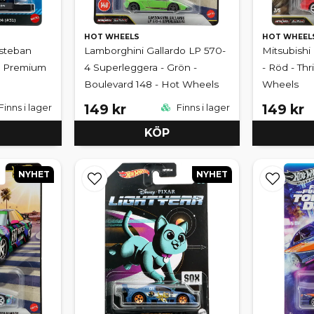
HOT WHEELS
HOT WHEEL
Esteban
Lamborghini Gallardo LP 570-
Mitsubishi
s Premium
4 Superleggera - Grön -
- Röd - Thr
Boulevard 148 - Hot Wheels
Wheels
149 kr
149 kr
Finns i lager
Finns i lager
KÖP
NYHET
NYHET