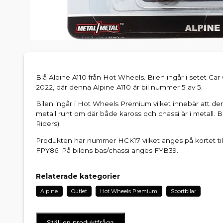
Blå Alpine A110 från Hot Wheels. Bilen ingår i setet Car
2022, där denna Alpine A110 är bil nummer 5 av 5.
Bilen ingår i Hot Wheels Premium vilket innebär att den
metall runt om där både kaross och chassi är i metall.
Riders).
Produkten har nummer HCK17 vilket anges på kortet t
FPY86. På bilens bas/chassi anges FYB39.
Relaterade kategorier
Alpine
Outlet
Hot Wheels Premium
Sportbilar
Ställ en produktfråga