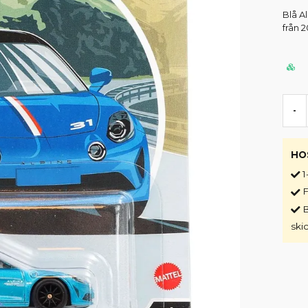
Blå A
från 2
-
HO
1
F
B
ski