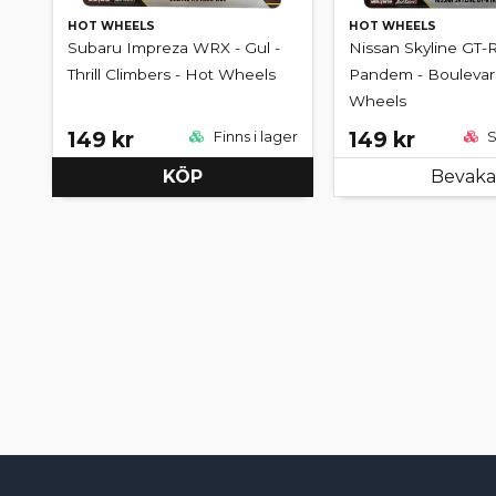
HOT WHEELS
HOT WHEELS
Subaru Impreza WRX - Gul -
Nissan Skyline GT-R
Thrill Climbers - Hot Wheels
Pandem - Boulevard
Wheels
149 kr
149 kr
Finns i lager
S
KÖP
Bevaka