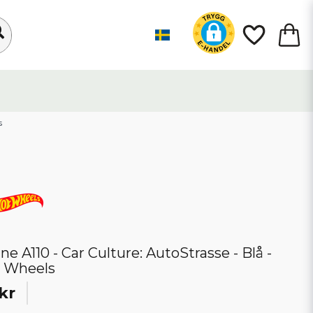
s
ine A110 - Car Culture: AutoStrasse - Blå -
 Wheels
kr