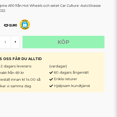
lpine A110 från Hot Wheels och setet Car Culture: AutoStrasse
022.
KÖP
+
S OSS FÅR DU ALLTID
-2 dagars leverans
(vardagar)
60 dagars ångerrätt
rakt från 69 kr
Enkla returer
eställ innan kl 14.00 så
Hjälpsam kundtjänst
ckar vi samma dag