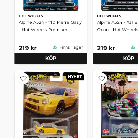
HOT WHEELS
HOT WHEELS
Alpine A524 - #10 Pierre Gasly
Alpine A524 - #31 
- Hot Wheels Premium
Ocon - Hot Wheel
219 kr
219 kr
Finns i lager
KÖP
KÖP
NYHET