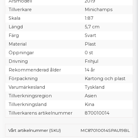
Årsmodell
2019
Tillverkare
Minichamps
Skala
1:87
Längd
5,7 cm
Färg
Svart
Material
Plast
Öppningar
0 st
Drivning
Frihjul
Rekommenderad ålder
14 år
Förpackning
Kartong och plast
Varumärkesland
Tyskland
Tillverkningsregion
Asien
Tillverkningsland
Kina
Tillverkarens artikelnummer
870010014
Vårt artikelnummer (SKU)
MC87010014SPAU19BL