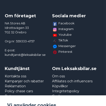
Om företaget
Sociala medier
Facebook
NA Stores AB
Idrottsvägen 33
Instagram
702 32 Örebro
Youtube
TikTok
Org.nr: 559333-4757
Messenger
E-post:
Pinterest
kundtjanst@leksaksbilar.se
Kundtjänst
Om Leksaksbilar.se
Kontakta oss
Om oss
Kampanjer och rabatter
Affiliates och influencers
Reklamation
Köpvillkor
Policy chase cars
Integritetspolicy
Returnera
Cookies
Logga in
Vi använder cookies