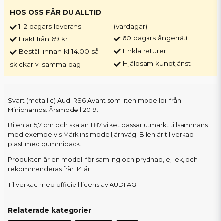
HOS OSS FÅR DU ALLTID
1-2 dagars leverans
(vardagar)
60 dagars ångerrätt
Frakt från 69 kr
Enkla returer
Beställ innan kl 14.00 så
Hjälpsam kundtjänst
skickar vi samma dag
Svart (metallic) Audi RS6 Avant som liten modellbil från
Minichamps. Årsmodell 2019.
Bilen är 5,7 cm och skalan 1:87 vilket passar utmärkt tillsammans
med exempelvis Märklins modelljärnväg. Bilen är tillverkad i
plast med gummidäck.
Produkten är en modell för samling och prydnad, ej lek, och
rekommenderas från 14 år.
Tillverkad med officiell licens av AUDI AG.
Relaterade kategorier