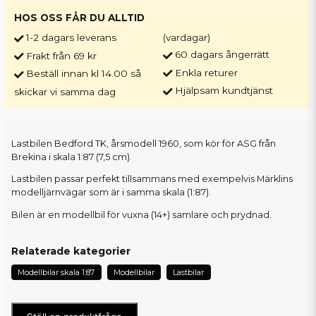
HOS OSS FÅR DU ALLTID
1-2 dagars leverans
(vardagar)
60 dagars ångerrätt
Frakt från 69 kr
Enkla returer
Beställ innan kl 14.00 så
Hjälpsam kundtjänst
skickar vi samma dag
Lastbilen Bedford TK, årsmodell 1960, som kör för ASG från
Brekina i skala 1:87 (7,5 cm).
Lastbilen passar perfekt tillsammans med exempelvis Märklins
modelljärnvägar som är i samma skala (1:87).
Bilen är en modellbil för vuxna (14+) samlare och prydnad.
Relaterade kategorier
Modellbilar skala 1:87
Modellbilar
Lastbilar