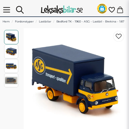
Hem
Fordonstyper
Lastbilar
Bedford TK - 1960 - ASG - Lastbil - Brekina - 1:87