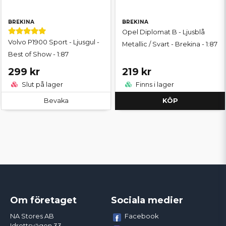
BREKINA
BREKINA
Opel Diplomat B - Ljusblå
Volvo P1900 Sport - Ljusgul -
Metallic / Svart - Brekina - 1:87
Best of Show - 1:87
299 kr
219 kr
Slut på lager
Finns i lager
Bevaka
KÖP
Om företaget
Sociala medier
Facebook
NA Stores AB
Idrottsvägen 33