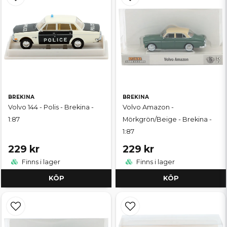
BREKINA
BREKINA
Volvo 144 - Polis - Brekina -
Volvo Amazon -
1:87
Mörkgrön/Beige - Brekina -
1:87
229 kr
229 kr
Finns i lager
Finns i lager
KÖP
KÖP