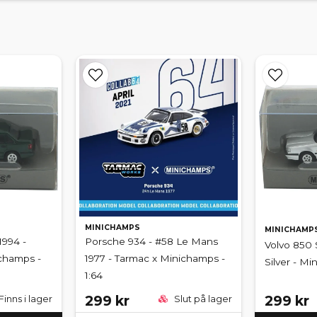
MINICHAMPS
MINICHAMP
1994 -
Porsche 934 - #58 Le Mans
Volvo 850 
ichamps -
1977 - Tarmac x Minichamps -
Silver - Mi
1:64
299 kr
299 kr
Finns i lager
Slut på lager