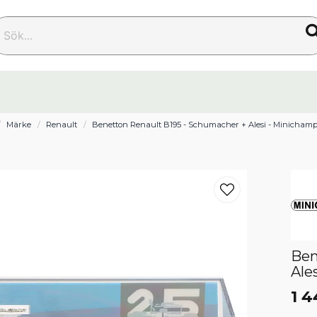
k...
Märke
Renault
Benetton Renault B195 - Schumacher + Alesi - Minichamp
Ben
Ale
1 4