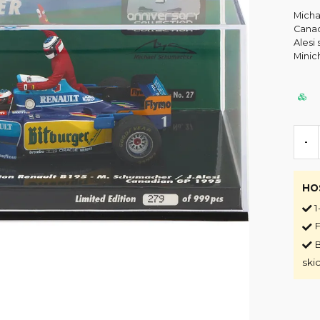
Micha
Canad
Alesi 
Minich
-
HO
1
F
B
ski