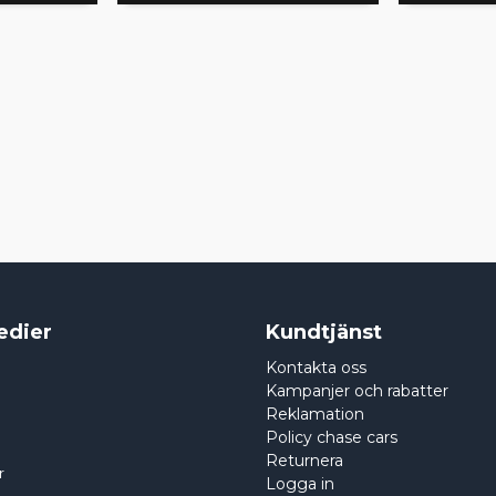
edier
Kundtjänst
Kontakta oss
Kampanjer och rabatter
Reklamation
Policy chase cars
Returnera
r
Logga in