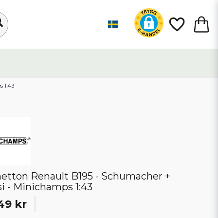
s 1:43
etton Renault B195 - Schumacher +
si - Minichamps 1:43
49 kr