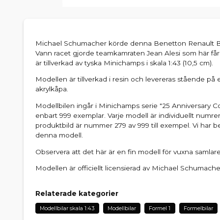
Michael Schumacher körde denna Benetton Renault B
Vann racet gjorde teamkamraten Jean Alesi som här får
är tillverkad av tyska Minichamps i skala 1:43 (10,5 cm).
Modellen är tillverkad i resin och levereras stående p
akrylkåpa.
Modellbilen ingår i Minichamps serie "25 Anniversary Coll
enbart 999 exemplar. Varje modell är individuellt numre
produktbild är nummer 279 av 999 till exempel. Vi har b
denna modell.
Observera att det här är en fin modell för vuxna samlar
Modellen är officiellt licensierad av Michael Schumache
Relaterade kategorier
Modellbilar skala 1:43
Modellbilar
Formel 1
Formelbilar