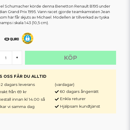
el Schumacher körde denna Benetton Renault B195 under
ian Grand Prix 1995. Vann racet gjorde teamkamraten Jean
som här får skjuts av Michael. Modellen är tillverkad av tyska
amps i skala 1:43 (10,5 cm).
KÖP
+
S OSS FÅR DU ALLTID
-2 dagars leverans
(vardagar)
60 dagars ångerrätt
rakt från 69 kr
Enkla returer
eställ innan kl 14.00 så
Hjälpsam kundtjänst
ckar vi samma dag