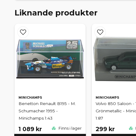
Liknande produkter
MINICHAMPS
MINICHAMPS
Benetton Renault B195 - M.
Volvo 850 Saloon - 
Schumacher 1995 -
Grönmetallic - Min
Minichamps 1:43
1:87
1 089 kr
299 kr
Finns i lager