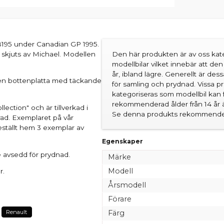
195 under Canadian GP 1995.
 skjuts av Michael. Modellen
Den här produkten är av oss kate
modellbilar vilket innebär att d
år, ibland lägre. Generellt är des
å en bottenplatta med täckande
för samling och prydnad. Vissa 
kategoriseras som modellbil kan 
rekommenderad ålder från 14 år är
ection" och är tillverkad i
Se denna produkts rekommender
rad. Exemplaret på vår
eställt hem 3 exemplar av
Egenskaper
e avsedd för prydnad.
Märke
Modell
r.
Årsmodell
Förare
Färg
Renault