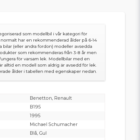
goriserad som modellbil i vår kategori för
en normalt har en rekommenderad ålder på 6-14
sa bilar (eller andra fordon) modeller avsedda
produkter som rekommenderas från 3-8 år men
fungera för varsam lek. Modellbilar med en
 alltid en modell som aldrig är avsedd för lek.
ade ålder i tabellen med egenskaper nedan.
Benetton, Renault
B195
1995
Michael Schumacher
Blå, Gul