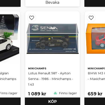
Bevaka
MINICHAMPS
MINICHAMP
ulgran
Lotus Renault 98T - Ayrton
BMW M3 Co
Minichamps
Senna - 1986 - Minichamps -
- Maxicham
1:43
1 089 kr
659 kr
Finns i lager
Finns i lager
KÖP