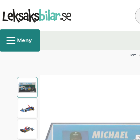
Sö
Hem