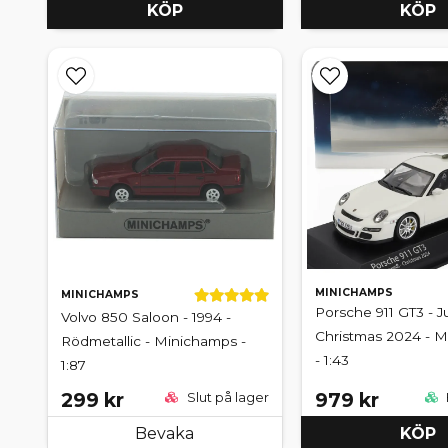
KÖP
KÖP
MINICHAMPS
MINICHAMPS
Porsche 911 GT3 - J
Volvo 850 Saloon - 1994 -
Christmas 2024 - 
Rödmetallic - Minichamps -
- 1:43
1:87
299 kr
979 kr
Slut på lager
Bevaka
KÖP