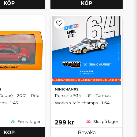
KÖP
KÖP
S
MINICHAMPS
upé - 2001 - Röd
Porsche 934 - #61 - Tarmac
ps - 1:43
Works x Minichamps - 1:64
299 kr
Finns i lager
Slut på lager
KÖP
Bevaka