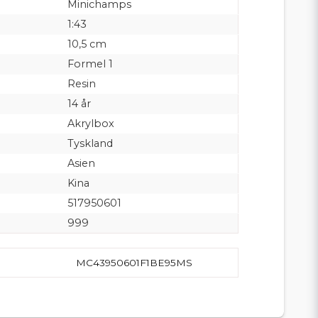
Minichamps
1:43
10,5 cm
Formel 1
Resin
14 år
Akrylbox
Tyskland
Asien
Kina
517950601
999
MC43950601F1BE95MS