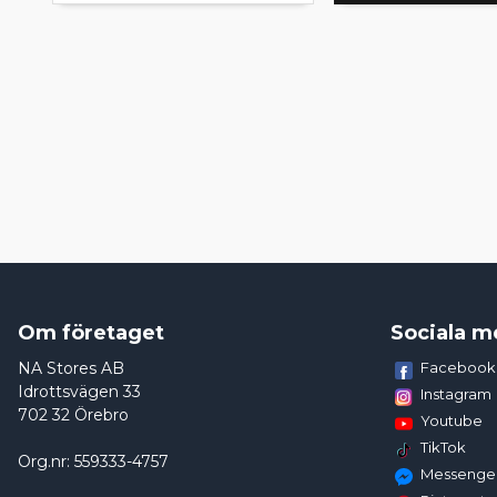
Om företaget
Sociala m
NA Stores AB
Facebook
Idrottsvägen 33
Instagram
702 32 Örebro
Youtube
TikTok
Org.nr: 559333-4757
Messenge