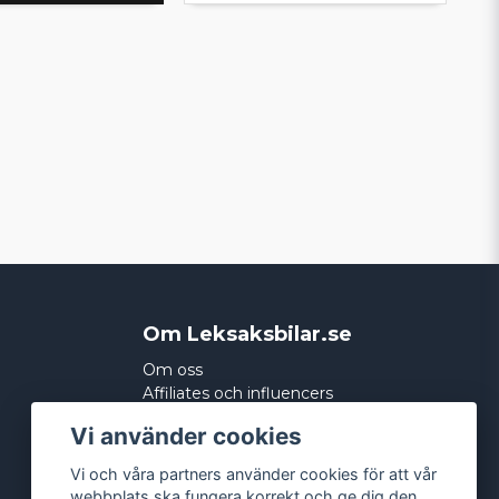
Om Leksaksbilar.se
Om oss
Affiliates och influencers
Köpvillkor
Vi använder cookies
Integritetspolicy
Cookies
Vi och våra partners använder cookies för att vår
webbplats ska fungera korrekt och ge dig den