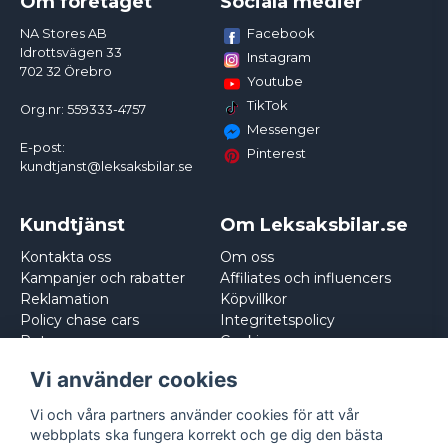
Om företaget
Sociala medier
Facebook
NA Stores AB
Idrottsvägen 33
Instagram
702 32 Örebro
Youtube
TikTok
Org.nr: 559333-4757
Messenger
E-post:
Pinterest
kundtjanst@leksaksbilar.se
Kundtjänst
Om Leksaksbilar.se
Kontakta oss
Om oss
Kampanjer och rabatter
Affiliates och influencers
Reklamation
Köpvillkor
Policy chase cars
Integritetspolicy
Returnera
Cookies
Logga in
Vi använder cookies
Vi och våra partners använder cookies för att vår
webbplats ska fungera korrekt och ge dig den bästa