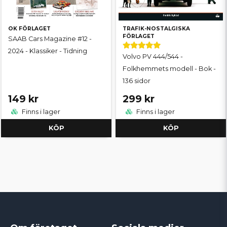
OK FÖRLAGET
TRAFIK-NOSTALGISKA
FÖRLAGET
SAAB Cars Magazine #12 -
2024 - Klassiker - Tidning
Volvo PV 444/544 -
Folkhemmets modell - Bok -
136 sidor
149 kr
299 kr
Finns i lager
Finns i lager
KÖP
KÖP