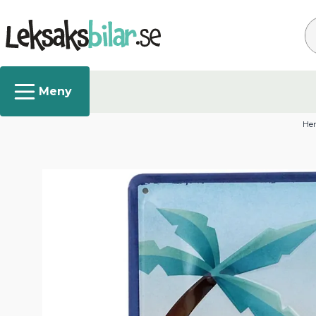
Sö
He