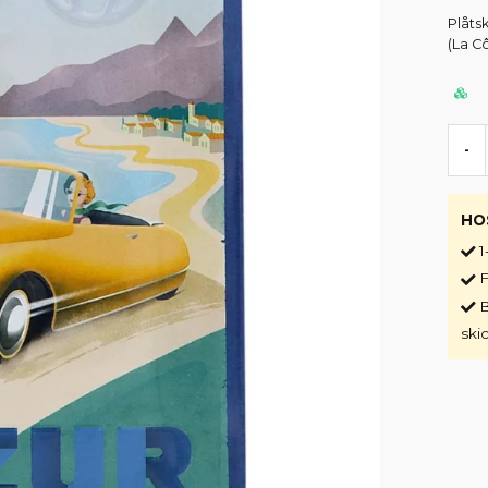
Plåts
(La C
-
HO
1
F
B
ski