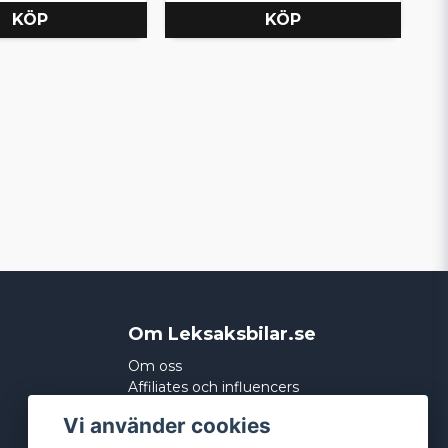
KÖP
KÖP
Om Leksaksbilar.se
Om oss
Affiliates och influencers
Köpvillkor
Vi använder cookies
Integritetspolicy