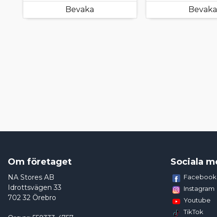
Bevaka
Bevaka
Om företaget
Sociala m
NA Stores AB
Facebook
Idrottsvägen 33
Instagram
702 32 Örebro
Youtube
TikTok