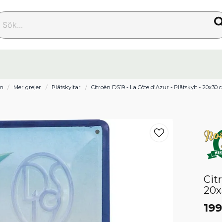
k...
m
Mer grejer
Plåtskyltar
Citroën DS19 - La Côte d'Azur - Plåtskylt - 20x30
Cit
20x
199