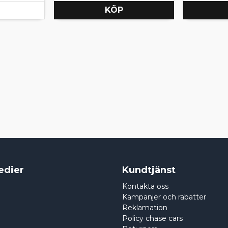
KÖP
edier
Kundtjänst
Kontakta oss
Kampanjer och rabatter
Reklamation
Policy chase cars