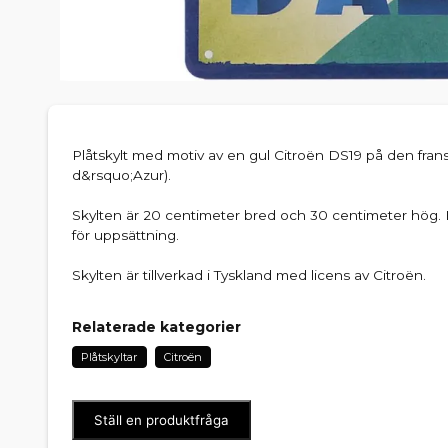
Plåtskylt med motiv av en gul Citroën DS19 på den frans
d&rsquo;Azur).
Skylten är 20 centimeter bred och 30 centimeter hög. Fy
för uppsättning.
Skylten är tillverkad i Tyskland med licens av Citroën.
Relaterade kategorier
Plåtskyltar
Citroën
Ställ en produktfråga