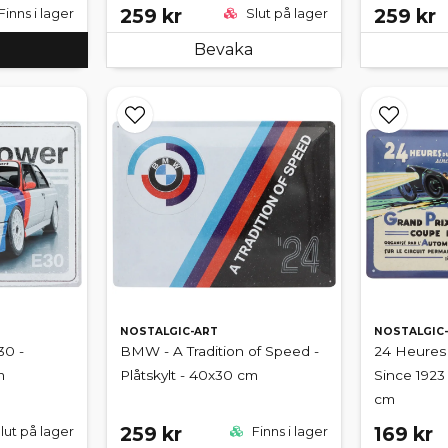
259 kr
259 kr
Finns i lager
Slut på lager
Bevaka
NOSTALGIC-ART
NOSTALGIC
0 -
BMW - A Tradition of Speed -
24 Heures
m
Plåtskylt - 40x30 cm
Since 1923 
cm
259 kr
169 kr
lut på lager
Finns i lager