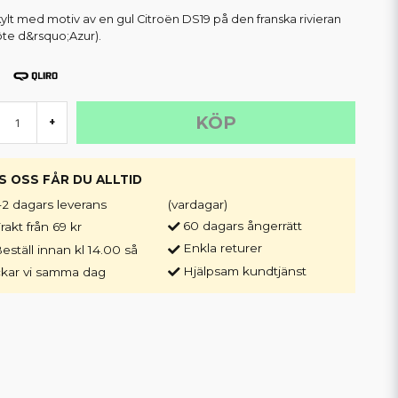
kylt med motiv av en gul Citroën DS19 på den franska rivieran
ôte d&rsquo;Azur).
KÖP
+
S OSS FÅR DU ALLTID
-2 dagars leverans
(vardagar)
60 dagars ångerrätt
rakt från 69 kr
Enkla returer
eställ innan kl 14.00 så
Hjälpsam kundtjänst
ckar vi samma dag