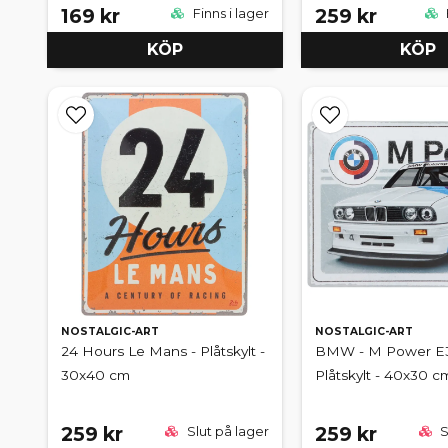
169 kr
259 kr
Finns i lager
KÖP
KÖP
NOSTALGIC-ART
NOSTALGIC-ART
24 Hours Le Mans - Plåtskylt -
BMW - M Power E3
30x40 cm
Plåtskylt - 40x30 c
259 kr
259 kr
Slut på lager
S