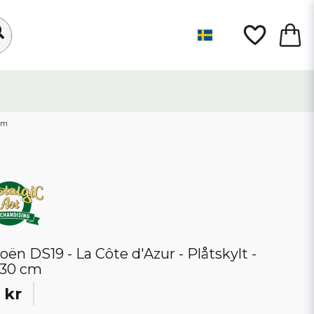
 cm
roën DS19 - La Côte d'Azur - Plåtskylt -
30 cm
 kr