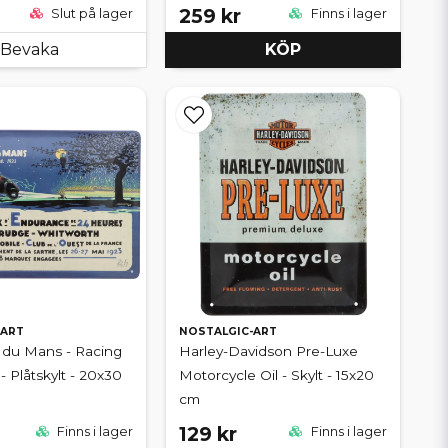
259 kr
Slut på lager
Finns i lager
Bevaka
KÖP
-ART
NOSTALGIC-ART
 du Mans - Racing
Harley-Davidson Pre-Luxe
- Plåtskylt - 20x30
Motorcycle Oil - Skylt - 15x20
cm
129 kr
Finns i lager
Finns i lager