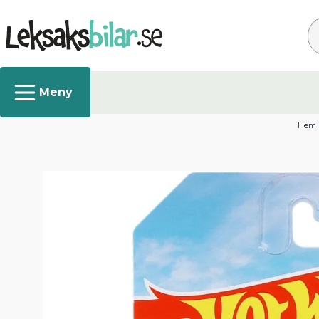
Sö
Hem