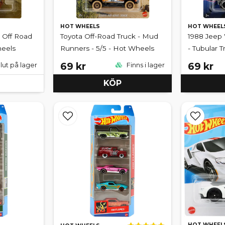
HOT WHEELS
HOT WHEEL
 Off Road
Toyota Off-Road Truck - Mud
1988 Jeep
heels
Runners - 5/5 - Hot Wheels
- Tubular T
69 kr
69 kr
lut på lager
Finns i lager
KÖP
HOT WHEEL