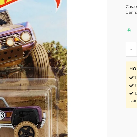
Custo
denna
-
HO
1
F
B
ski