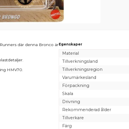
Egenskaper
Runners där denna Bronco är
Material
lastdetaljer.
Tillverkningsland
Tillverkningsregion
ring HMV70.
Varumärkesland
Förpackning
Skala
Drivning
Rekommenderad ålder
Tillverkare
Färg