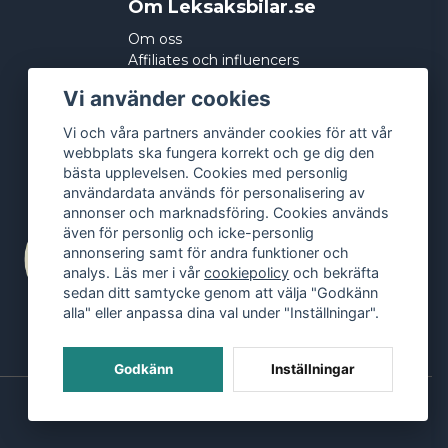
Om Leksaksbilar.se
Om oss
Affiliates och influencers
Köpvillkor
Vi använder cookies
Integritetspolicy
Cookies
Vi och våra partners använder cookies för att vår
webbplats ska fungera korrekt och ge dig den
bästa upplevelsen. Cookies med personlig
användardata används för personalisering av
annonser och marknadsföring. Cookies används
även för personlig och icke-personlig
annonsering samt för andra funktioner och
analys. Läs mer i vår
cookiepolicy
och bekräfta
sedan ditt samtycke genom att välja "Godkänn
alla" eller anpassa dina val under "Inställningar".
Godkänn
Inställningar