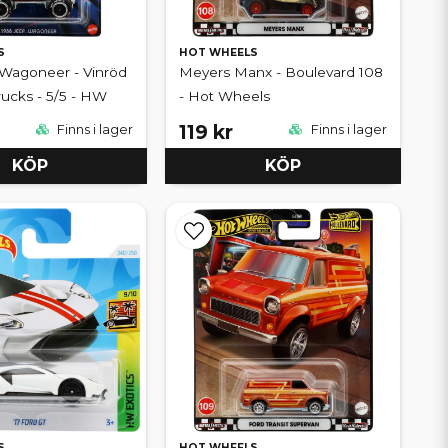
S
HOT WHEELS
 Wagoneer - Vinröd
Meyers Manx - Boulevard 108
rucks - 5/5 - HW
- Hot Wheels
119 kr
Finns i lager
Finns i lager
KÖP
KÖP
S
HOT WHEELS