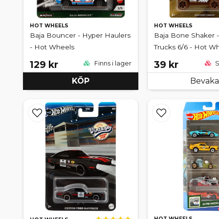
HOT WHEELS
HOT WHEELS
Baja Bouncer - Hyper Haulers
Baja Bone Shaker -
- Hot Wheels
Trucks 6/6 - Hot W
129 kr
39 kr
Finns i lager
S
KÖP
Bevaka
HOT WHEELS