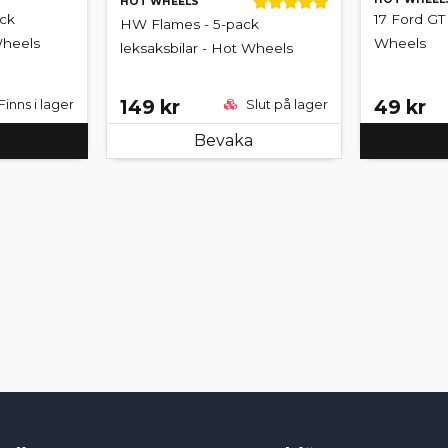
HOT WHEELS
ack
17 Ford GT
HW Flames - 5-pack
Wheels
Wheels
leksaksbilar - Hot Wheels
149 kr
49 kr
Finns i lager
Slut på lager
Bevaka