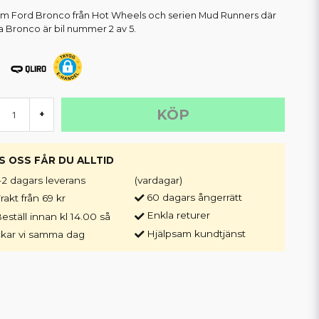
m Ford Bronco från Hot Wheels och serien Mud Runners där
 Bronco är bil nummer 2 av 5.
KÖP
+
S OSS FÅR DU ALLTID
-2 dagars leverans
(vardagar)
60 dagars ångerrätt
rakt från 69 kr
Enkla returer
eställ innan kl 14.00 så
Hjälpsam kundtjänst
ckar vi samma dag