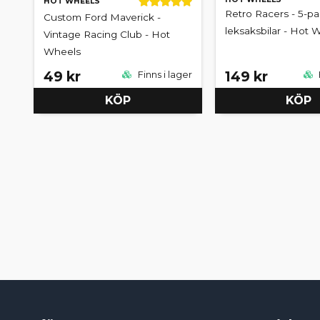
HOT WHEELS
Retro Racers - 5-p
Custom Ford Maverick -
leksaksbilar - Hot 
Vintage Racing Club - Hot
Wheels
49 kr
149 kr
Finns i lager
KÖP
KÖP