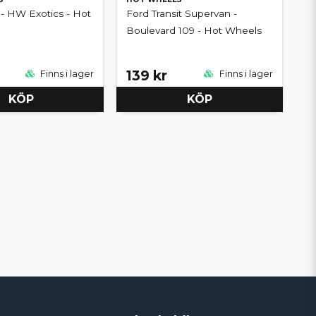
 - HW Exotics - Hot
Ford Transit Supervan -
Boulevard 109 - Hot Wheels
139 kr
Finns i lager
Finns i lager
KÖP
KÖP