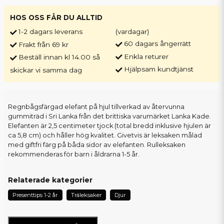
HOS OSS FÅR DU ALLTID
1-2 dagars leverans
(vardagar)
60 dagars ångerrätt
Frakt från 69 kr
Enkla returer
Beställ innan kl 14.00 så
Hjälpsam kundtjänst
skickar vi samma dag
Regnbågsfärgad elefant på hjul tillverkad av återvunna
gummiträd i Sri Lanka från det brittiska varumärket Lanka Kade.
Elefanten är 2,5 centimeter tjock (total bredd inklusive hjulen är
ca 5,8 cm) och håller hög kvalitet. Givetvis är leksaken målad
med giftfri färg på båda sidor av elefanten. Rulleksaken
rekommenderas för barn i åldrarna 1-5 år.
Relaterade kategorier
Presenttips 1-2 år
Träleksaker
Djur