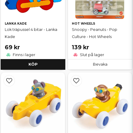
LANKA KADE
HOT WHEELS
Lok träpussel 4 bitar - Lanka
Snoopy - Peanuts - Pop
Kade
Culture - Hot Wheels
69 kr
139 kr
Finns i lager
Slut på lager
KÖP
Bevaka