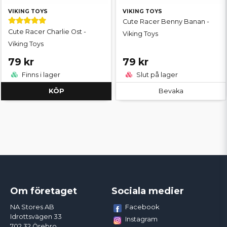
VIKING TOYS
VIKING TOYS
Cute Racer Benny Banan -
Cute Racer Charlie Ost -
Viking Toys
Viking Toys
79 kr
79 kr
Finns i lager
Slut på lager
KÖP
Bevaka
Om företaget
Sociala medier
Facebook
NA Stores AB
Idrottsvägen 33
Instagram
702 32 Örebro