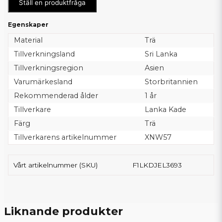
Ställ en produktfråga
Egenskaper
Material
Trä
Tillverkningsland
Sri Lanka
Tillverkningsregion
Asien
Varumärkesland
Storbritannien
Rekommenderad ålder
1 år
Tillverkare
Lanka Kade
Färg
Trä
Tillverkarens artikelnummer
XNW57
Vårt artikelnummer (SKU)
F1LKDJEL3693
Liknande produkter