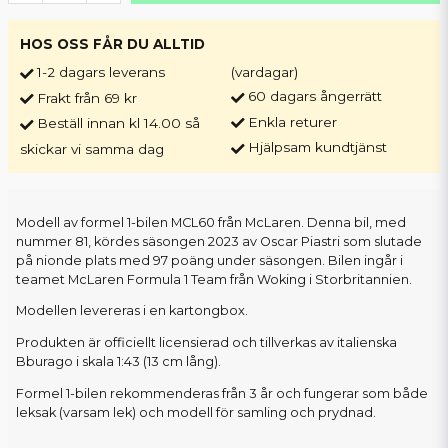
HOS OSS FÅR DU ALLTID
1-2 dagars leverans
(vardagar)
60 dagars ångerrätt
Frakt från 69 kr
Enkla returer
Beställ innan kl 14.00 så
Hjälpsam kundtjänst
skickar vi samma dag
Modell av formel 1-bilen MCL60 från McLaren. Denna bil, med
nummer 81, kördes säsongen 2023 av Oscar Piastri som slutade
på nionde plats med 97 poäng under säsongen. Bilen ingår i
teamet McLaren Formula 1 Team från Woking i Storbritannien.
Modellen levereras i en kartongbox.
Produkten är officiellt licensierad och tillverkas av italienska
Bburago i skala 1:43 (13 cm lång).
Formel 1-bilen rekommenderas från 3 år och fungerar som både
leksak (varsam lek) och modell för samling och prydnad.