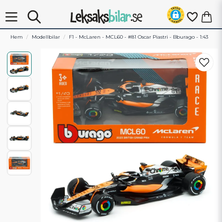
Hem
Modellbilar
F1 - McLaren - MCL60 - #81 Oscar Piastri - Bburago - 1:43