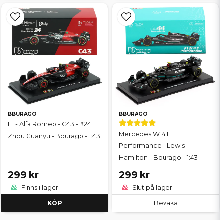
BBURAGO
BBURAGO
F1 - Alfa Romeo - C43 - #24
Mercedes W14 E
Zhou Guanyu - Bburago - 1:43
Performance - Lewis
Hamilton - Bburago - 1:43
299 kr
299 kr
Finns i lager
Slut på lager
KÖP
Bevaka