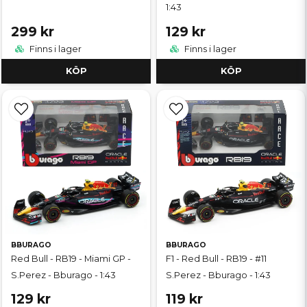
1:43
299 kr
129 kr
Finns i lager
Finns i lager
KÖP
KÖP
BBURAGO
BBURAGO
Red Bull - RB19 - Miami GP -
F1 - Red Bull - RB19 - #11
S.Perez - Bburago - 1:43
S.Perez - Bburago - 1:43
129 kr
119 kr