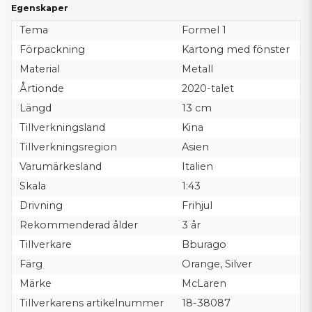
Egenskaper
Tema
Formel 1
Förpackning
Kartong med fönster
Material
Metall
Årtionde
2020-talet
Längd
13 cm
Tillverkningsland
Kina
Tillverkningsregion
Asien
Varumärkesland
Italien
Skala
1:43
Drivning
Frihjul
Rekommenderad ålder
3 år
Tillverkare
Bburago
Färg
Orange, Silver
Märke
McLaren
Tillverkarens artikelnummer
18-38087