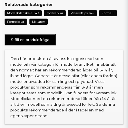
Relaterade kategorier
Modellbilar skala 1:43
Modellbilar
Presenttips 14+
Formel 1
Formelbilar
McLaren
Ställ en produktfråga
Den här produkten är av oss kategoriserad som
modellbil i vår kategori för modellbilar vilket innebär att
den normalt har en rekommenderad ålder på 6-14 år,
ibland lägre. Generellt är dessa bilar (eller andra fordon)
modeller avsedda för samling och prydnad. Vissa
produkter som rekommenderas från 3-8 år men
kategoriseras som modellbil kan fungera för varsam lek.
Modellbilar med en rekommenderad ålder från 14 år är
alltid en modell som aldrig är avsedd för lek. Se denna
produkts rekommenderade ålder i tabellen med
egenskaper nedan.