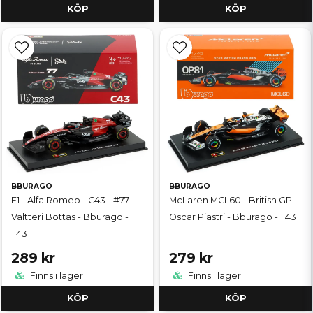
KÖP
KÖP
BBURAGO
BBURAGO
F1 - Alfa Romeo - C43 - #77
McLaren MCL60 - British GP -
Valtteri Bottas - Bburago -
Oscar Piastri - Bburago - 1:43
1:43
289 kr
279 kr
Finns i lager
Finns i lager
KÖP
KÖP