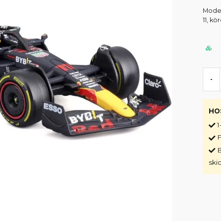
Model
11, k
-
HO
1
F
B
ski