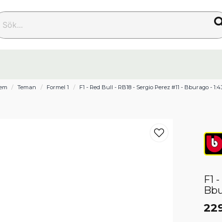
k...
em
Teman
Formel 1
F1 - Red Bull - RB18 - Sergio Perez #11 - Bburago - 1:4
F1 -
Bbu
229