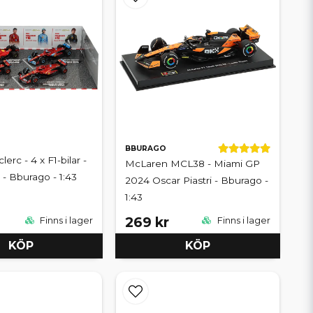
BBURAGO
lerc - 4 x F1-bilar -
McLaren MCL38 - Miami GP
- Bburago - 1:43
2024 Oscar Piastri - Bburago -
1:43
269 kr
Finns i lager
Finns i lager
KÖP
KÖP