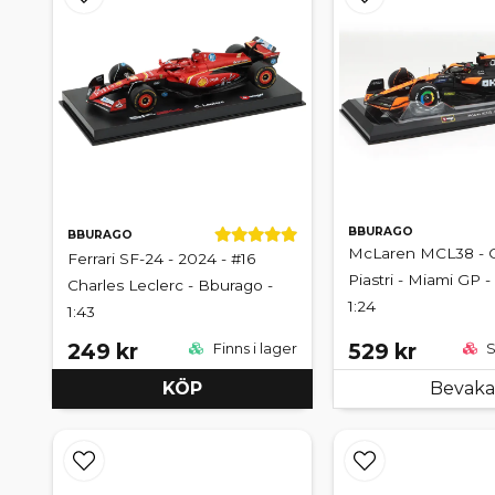
BBURAGO
BBURAGO
McLaren MCL38 - 
Ferrari SF-24 - 2024 - #16
Piastri - Miami GP 
Charles Leclerc - Bburago -
1:24
1:43
249 kr
529 kr
Finns i lager
S
KÖP
Bevaka