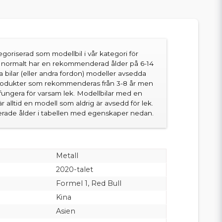
goriserad som modellbil i vår kategori för
en normalt har en rekommenderad ålder på 6-14
sa bilar (eller andra fordon) modeller avsedda
produkter som rekommenderas från 3-8 år men
fungera för varsam lek. Modellbilar med en
 alltid en modell som aldrig är avsedd för lek.
ade ålder i tabellen med egenskaper nedan.
Metall
2020-talet
Formel 1, Red Bull
Kina
Asien