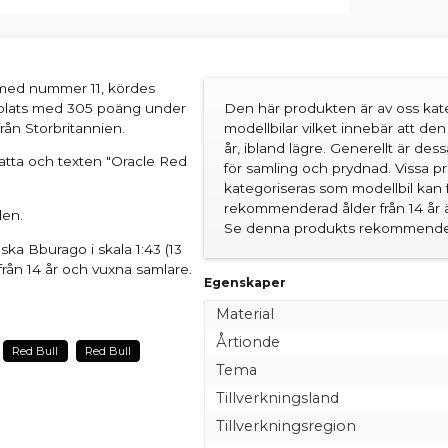
, med nummer 11, kördes
 plats med 305 poäng under
Den här produkten är av oss kate
rån Storbritannien.
modellbilar vilket innebär att d
år, ibland lägre. Generellt är des
latta och texten "Oracle Red
för samling och prydnad. Vissa 
kategoriseras som modellbil kan 
rekommenderad ålder från 14 år är
len.
Se denna produkts rekommender
enska Bburago i skala 1:43 (13
rån 14 år och vuxna samlare.
Egenskaper
Material
Årtionde
Red Bull
Red Bull
Tema
Tillverkningsland
Tillverkningsregion