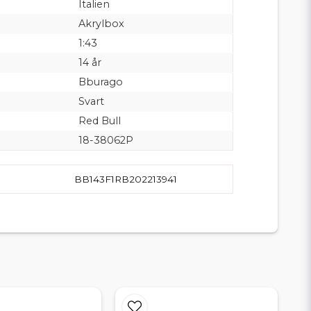
Italien
Akrylbox
1:43
14 år
Bburago
Svart
Red Bull
18-38062P
BB143F1RB202213941