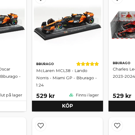
BBURAGO
BBURAGO
Oscar
Charles Lec
McLaren MCL38 - Lando
- Bburago -
2023-2024 
Norris - Miami GP - Bburago -
1:24
529 kr
529 kr
lut på lager
Finns i lager
KÖP