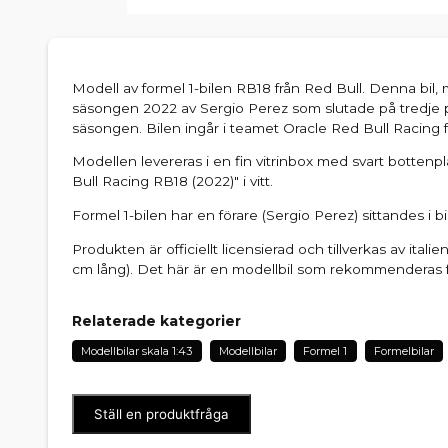
Modell av formel 1-bilen RB18 från Red Bull. Denna bil
säsongen 2022 av Sergio Perez som slutade på tredje
säsongen. Bilen ingår i teamet Oracle Red Bull Racing f
Modellen levereras i en fin vitrinbox med svart bottenp
Bull Racing RB18 (2022)" i vitt.
Formel 1-bilen har en förare (Sergio Perez) sittandes i bi
Produkten är officiellt licensierad och tillverkas av itali
cm lång). Det här är en modellbil som rekommenderas f
Relaterade kategorier
Modellbilar skala 1:43
Modellbilar
Formel 1
Formelbilar
Ställ en produktfråga