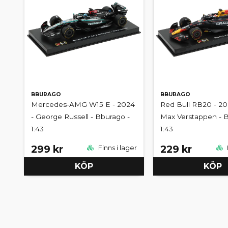
BBURAGO
BBURAGO
Mercedes-AMG W15 E - 2024
Red Bull RB20 - 20
- George Russell - Bburago -
Max Verstappen - B
1:43
1:43
299 kr
229 kr
Finns i lager
KÖP
KÖP