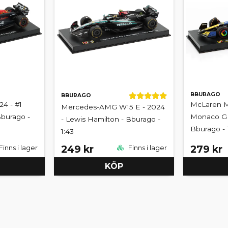
BBURAGO
BBURAGO
24 - #1
McLaren M
Mercedes-AMG W15 E - 2024
burago -
Monaco GP 
- Lewis Hamilton - Bburago -
Bburago - 
1:43
249 kr
279 kr
Finns i lager
Finns i lager
KÖP