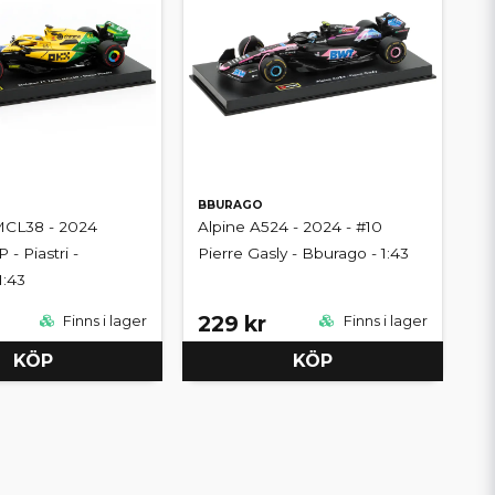
BBURAGO
CL38 - 2024
Alpine A524 - 2024 - #10
- Piastri -
Pierre Gasly - Bburago - 1:43
1:43
229 kr
Finns i lager
Finns i lager
KÖP
KÖP