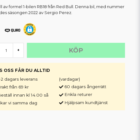
l av formel 1-bilen RB18 från Red Bull. Denna bil, med nummer
ördes säsongen 2022 av Sergio Perez.
KÖP
+
S OSS FÅR DU ALLTID
-2 dagars leverans
(vardagar)
60 dagars ångerrätt
rakt från 69 kr
Enkla returer
eställ innan kl 14.00 så
Hjälpsam kundtjänst
ckar vi samma dag