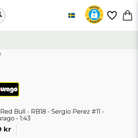
3
 Red Bull - RB18 - Sergio Perez #11 -
rago - 1:43
 kr