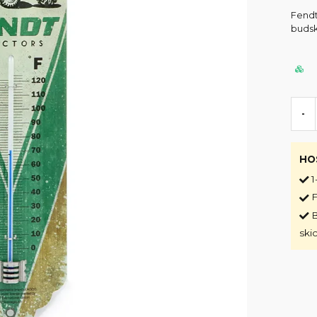
Fendt
buds
-
HO
1
F
B
ski