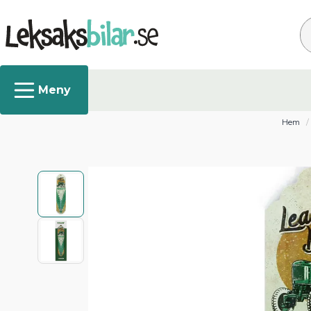
Sö
Hem