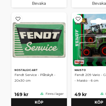
Bevaka
Bevaka
NOSTALGIC-ART
MAISTO
Fendt Service - Plåtskylt -
Fendt 209 Vario - G
20x30 cm
- Maisto - 6 cm
169 kr
49 kr
Finns i lager
KÖP
KÖP