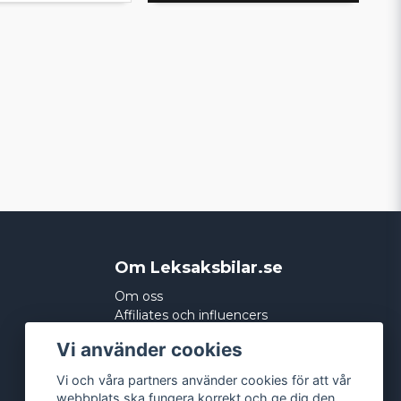
Om Leksaksbilar.se
Om oss
Affiliates och influencers
Köpvillkor
Vi använder cookies
Integritetspolicy
Cookies
Vi och våra partners använder cookies för att vår
webbplats ska fungera korrekt och ge dig den