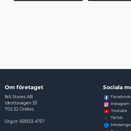
Om företaget
Sociala m
NA Stores AB
Facebook
Idrottsvägen 33
Instagram
702 32 Örebro
Youtube
TikTok
Org.nr: 559333-4757
Messenge