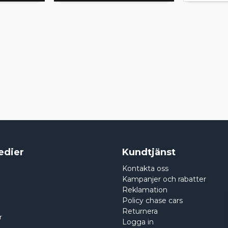
edier
Kundtjänst
Kontakta oss
Kampanjer och rabatter
Reklamation
Policy chase cars
Returnera
r
Logga in