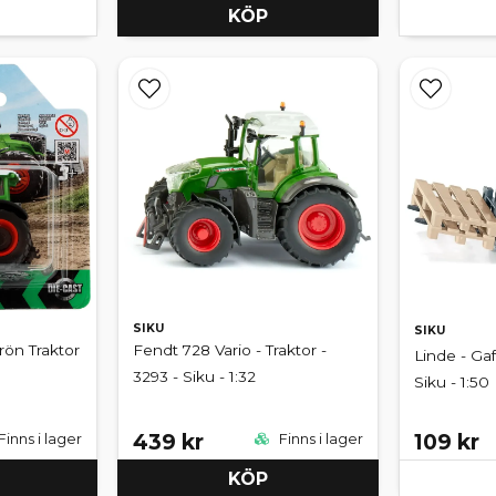
KÖP
SIKU
SIKU
rön Traktor
Fendt 728 Vario - Traktor -
Linde - Gaf
3293 - Siku - 1:32
Siku - 1:50
439 kr
109 kr
Finns i lager
Finns i lager
KÖP