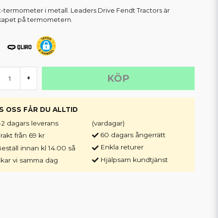
-termometer i metall. Leaders Drive Fendt Tractors är
kapet på termometern.
KÖP
+
S OSS FÅR DU ALLTID
-2 dagars leverans
(vardagar)
60 dagars ångerrätt
rakt från 69 kr
Enkla returer
eställ innan kl 14.00 så
Hjälpsam kundtjänst
ckar vi samma dag