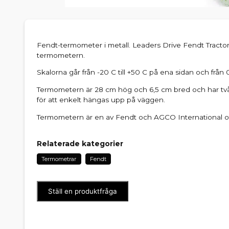
Fendt-termometer i metall. Leaders Drive Fendt Tracto
termometern.
Skalorna går från -20 C till +50 C på ena sidan och från 0
Termometern är 28 cm hög och 6,5 cm bred och har två hål
för att enkelt hängas upp på väggen.
Termometern är en av Fendt och AGCO International offi
Relaterade kategorier
Termometrar
Fendt
Ställ en produktfråga