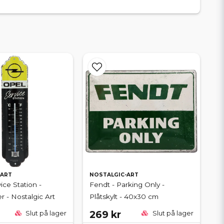
-ART
NOSTALGIC-ART
ice Station -
Fendt - Parking Only -
 - Nostalgic Art
Plåtskylt - 40x30 cm
269 kr
Slut på lager
Slut på lager