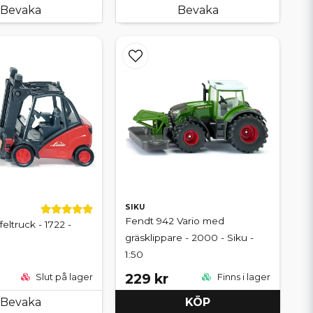
Bevaka
Bevaka
SIKU
Fendt 942 Vario med
feltruck - 1722 -
gräsklippare - 2000 - Siku -
1:50
229 kr
Slut på lager
Finns i lager
Bevaka
KÖP