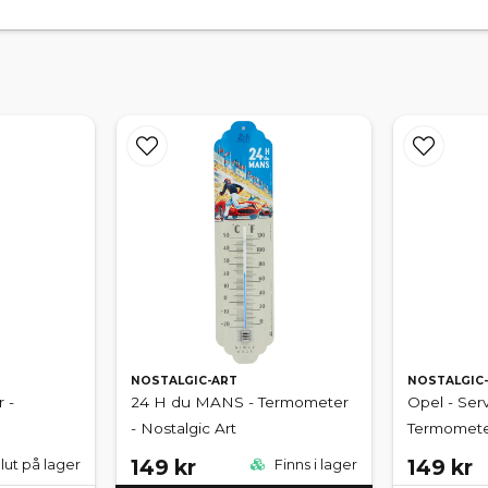
NOSTALGIC-ART
NOSTALGIC
 -
24 H du MANS - Termometer
Opel - Serv
- Nostalgic Art
Termometer
149 kr
149 kr
lut på lager
Finns i lager