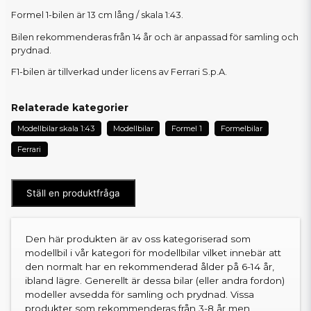
Formel 1-bilen är 13 cm lång / skala 1:43.
Bilen rekommenderas från 14 år och är anpassad för samling och
prydnad.
F1-bilen är tillverkad under licens av Ferrari S.p.A.
Relaterade kategorier
Modellbilar skala 1:43
Modellbilar
Formel 1
Formelbilar
Ferrari
Ställ en produktfråga
Den här produkten är av oss kategoriserad som
modellbil i vår kategori för modellbilar vilket innebär att
den normalt har en rekommenderad ålder på 6-14 år,
ibland lägre. Generellt är dessa bilar (eller andra fordon)
modeller avsedda för samling och prydnad. Vissa
produkter som rekommenderas från 3-8 år men