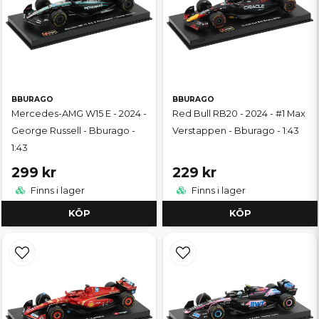
BBURAGO
BBURAGO
Mercedes-AMG W15 E - 2024 -
Red Bull RB20 - 2024 - #1 Max
George Russell - Bburago -
Verstappen - Bburago - 1:43
1:43
299 kr
229 kr
Finns i lager
Finns i lager
KÖP
KÖP