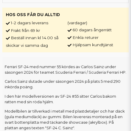
HOS OSS FÅR DU ALLTID
1-2 dagars leverans
(vardagar)
60 dagars ångerrätt
Frakt från 69 kr
Enkla returer
Beställ innan kl 14.00 så
Hjälpsam kundtjänst
skickar vi samma dag
Ferrari SF-24 med nummer 55 kördes av Carlos Sainz under
säsongen 2024 för teamet Scuderia Ferrari / Scuderia Ferrari HP.
Carlos Sainz slutade under säsongen 2024 på plats 5 med 290
inkörda poäng.
I den här modellversionen av SF-24 #55 sitter Carlos bakom
ratten med sin röda hjälm.
Modellbilen är tillverkad i metall med plastdetaljer och har däck
(gula mediumdäck) av gummi. Bilen levereras monterad på en
svart bottenplatta med täckande showcase (akrylbox). På
plattan anges texten "SF-24 C. Sainz".