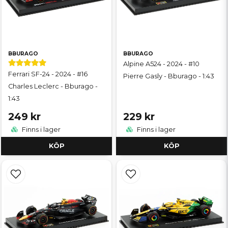
BBURAGO
BBURAGO
Alpine A524 - 2024 - #10
Ferrari SF-24 - 2024 - #16
Pierre Gasly - Bburago - 1:43
Charles Leclerc - Bburago -
1:43
249 kr
229 kr
Finns i lager
Finns i lager
KÖP
KÖP