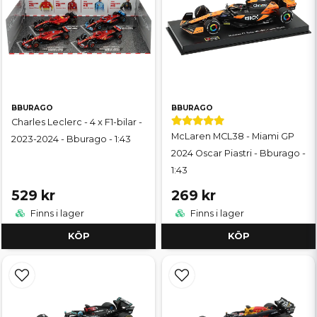
BBURAGO
BBURAGO
Charles Leclerc - 4 x F1-bilar -
McLaren MCL38 - Miami GP
2023-2024 - Bburago - 1:43
2024 Oscar Piastri - Bburago -
1:43
529 kr
269 kr
Finns i lager
Finns i lager
KÖP
KÖP