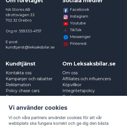
Om företaget
Sociala medier
Facebook
NA Stores AB
Idrottsvägen 33
Instagram
702 32 Örebro
Youtube
TikTok
Org.nr: 559333-4757
Messenger
E-post:
Pinterest
kundtjanst@leksaksbilar.se
Kundtjänst
Om Leksaksbilar.se
Kontakta oss
Om oss
Kampanjer och rabatter
Affiliates och influencers
Reklamation
Köpvillkor
Policy chase cars
Integritetspolicy
Returnera
Cookies
Logga in
Vi använder cookies
Vi och våra partners använder cookies för att vår
webbplats ska fungera korrekt och ge dig den bästa