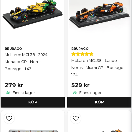
BBURAGO
BBURAGO
McLaren MCL38 - 2024
McLaren MCL38 - Lando
Monaco GP - Norris -
Norris - Miami GP - Bburago -
Bburago - 1:43
1:24
279 kr
529 kr
Finns i lager
Finns i lager
KÖP
KÖP