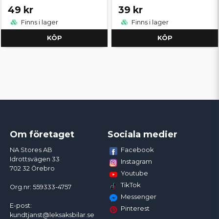
49 kr
39 kr
Finns i lager
Finns i lager
KÖP
KÖP
Om företaget
Sociala medier
Facebook
NA Stores AB
Idrottsvägen 33
Instagram
702 32 Örebro
Youtube
TikTok
Org.nr: 559333-4757
Messenger
E-post:
Pinterest
kundtjanst@leksaksbilar.se