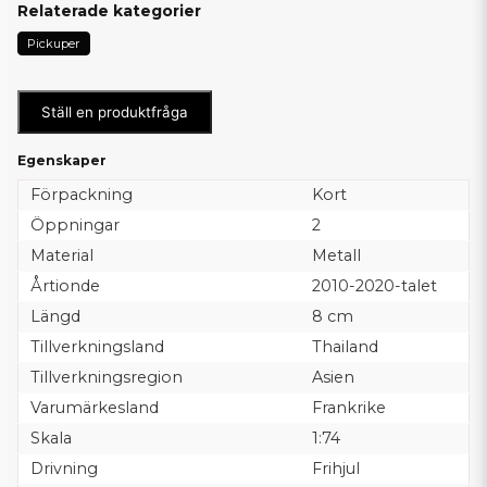
Relaterade kategorier
Pickuper
Ställ en produktfråga
Egenskaper
Förpackning
Kort
Öppningar
2
Material
Metall
Årtionde
2010-2020-talet
Längd
8 cm
Tillverkningsland
Thailand
Tillverkningsregion
Asien
Varumärkesland
Frankrike
Skala
1:74
Drivning
Frihjul