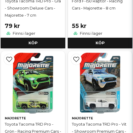
Toyota Tacoma TRD Pro - Grå
Ford F-150 Raptor - Racing
- Showroom Deluxe Cars -
Cars - Majorette - 8 cm
Majorette - 7 cm
79 kr
55 kr
Finns i lager
Finns i lager
KÖP
KÖP
MAJORETTE
MAJORETTE
Toyota Tacoma TRD Pro -
Toyota Tacoma TRD Pro - Vit
Grön - Racing Premium Cars -
- Showroom Premium Cars -