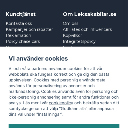
Kundtjänst
Om Leksaksbilar.se
Kontakta oss
Om oss
Kampanjer och rabatter
Affiliates och influencers
Reklamation
Köpvillkor
Policy chase cars
Integritetspolicy
Returnera
Cookies
Logga in
Vi använder cookies
Vi och våra partners använder cookies för att vår
webbplats ska fungera korrekt och ge dig den bästa
upplevelsen. Cookies med personlig användardata
används för personalisering av annonser och
marknadsföring. Cookies används även för personlig och
icke-personlig annonsering samt för andra funktioner och
analys. Läs mer i vår
cookiepolicy
och bekräfta sedan ditt
samtycke genom att välja "Godkänn alla" eller anpassa
dina val under "Inställningar".