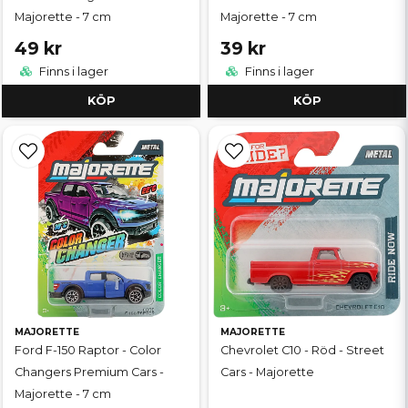
Majorette - 7 cm
Majorette - 7 cm
49 kr
39 kr
Finns i lager
Finns i lager
KÖP
KÖP
MAJORETTE
MAJORETTE
Ford F-150 Raptor - Color
Chevrolet C10 - Röd - Street
Changers Premium Cars -
Cars - Majorette
Majorette - 7 cm