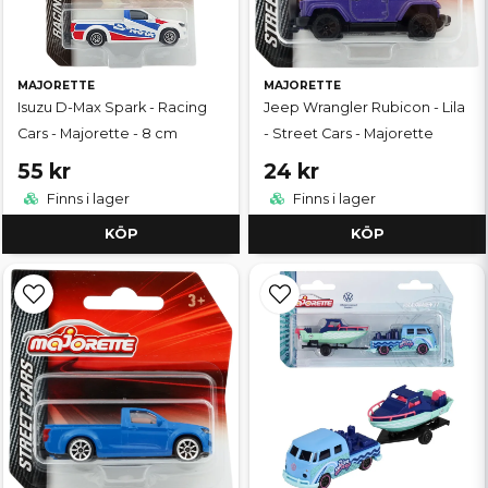
MAJORETTE
MAJORETTE
Isuzu D-Max Spark - Racing
Jeep Wrangler Rubicon - Lila
Cars - Majorette - 8 cm
- Street Cars - Majorette
55 kr
24 kr
Finns i lager
Finns i lager
KÖP
KÖP