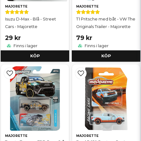
MAJORETTE
MAJORETTE
Isuzu D-Max - Blå - Street
T1 Pritsche med båt - VW The
Cars - Majorette
Originals Trailer - Majorette
29 kr
79 kr
Finns i lager
Finns i lager
KÖP
KÖP
MAJORETTE
MAJORETTE