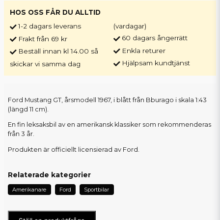
HOS OSS FÅR DU ALLTID
1-2 dagars leverans
(vardagar)
60 dagars ångerrätt
Frakt från 69 kr
Enkla returer
Beställ innan kl 14.00 så
Hjälpsam kundtjänst
skickar vi samma dag
Ford Mustang GT, årsmodell 1967, i blått från Bburago i skala 1:43
(längd 11 cm).
En fin leksaksbil av en amerikansk klassiker som rekommenderas
från 3 år.
Produkten är officiellt licensierad av Ford.
Relaterade kategorier
Amerikanare
Ford
Sportbilar