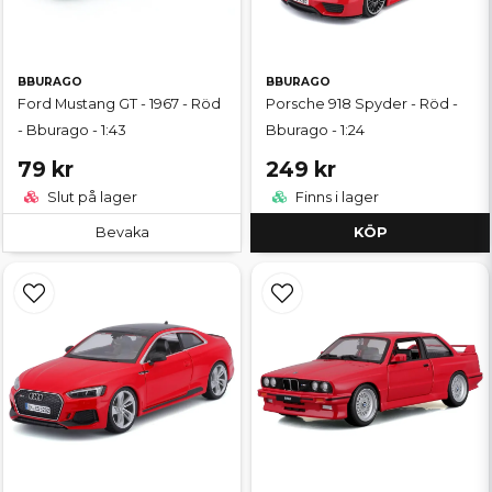
BBURAGO
BBURAGO
Ford Mustang GT - 1967 - Röd
Porsche 918 Spyder - Röd -
- Bburago - 1:43
Bburago - 1:24
79 kr
249 kr
Slut på lager
Finns i lager
Bevaka
KÖP