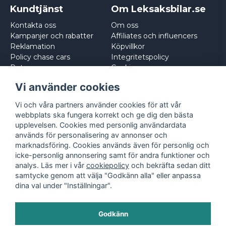
Kundtjänst
Om Leksaksbilar.se
Kontakta oss
Om oss
Kampanjer och rabatter
Affiliates och influencers
Reklamation
Köpvillkor
Policy chase cars
Integritetspolicy
Returnera
Cookies
Logga in
Vi använder cookies
Vi och våra partners använder cookies för att vår
webbplats ska fungera korrekt och ge dig den bästa
upplevelsen. Cookies med personlig användardata
används för personalisering av annonser och
marknadsföring. Cookies används även för personlig och
icke-personlig annonsering samt för andra funktioner och
analys. Läs mer i vår
cookiepolicy
och bekräfta sedan ditt
samtycke genom att välja "Godkänn alla" eller anpassa
dina val under "Inställningar".
Godkänn