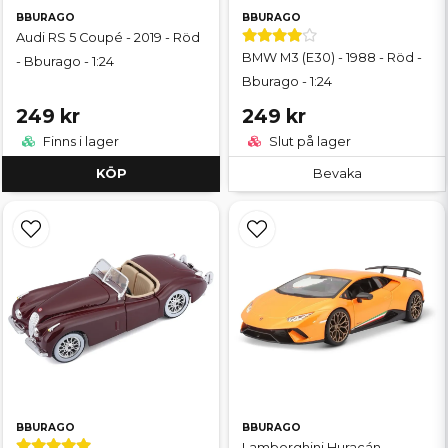
BBURAGO
BBURAGO
Audi RS 5 Coupé - 2019 - Röd
BMW M3 (E30) - 1988 - Röd -
- Bburago - 1:24
Bburago - 1:24
249 kr
249 kr
Finns i lager
Slut på lager
KÖP
Bevaka
BBURAGO
BBURAGO
Lamborghini Huracán