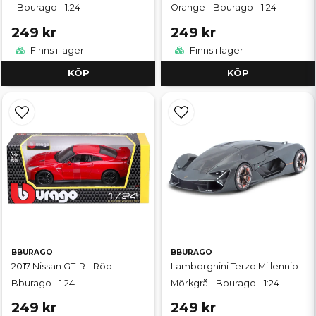
- Bburago - 1:24
Orange - Bburago - 1:24
249 kr
249 kr
Finns i lager
Finns i lager
KÖP
KÖP
BBURAGO
BBURAGO
2017 Nissan GT-R - Röd -
Lamborghini Terzo Millennio -
Bburago - 1:24
Mörkgrå - Bburago - 1:24
249 kr
249 kr