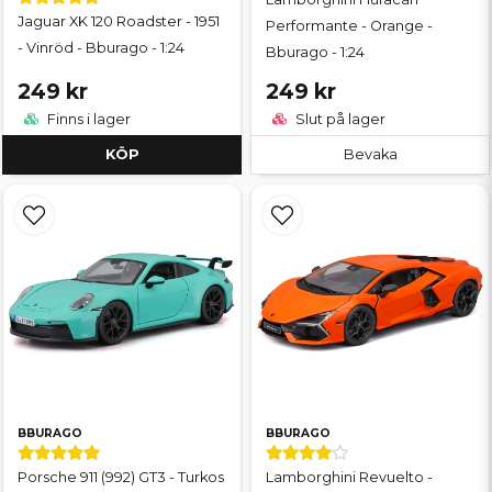
Jaguar XK 120 Roadster - 1951
Performante - Orange -
- Vinröd - Bburago - 1:24
Bburago - 1:24
249 kr
249 kr
Finns i lager
Slut på lager
KÖP
Bevaka
BBURAGO
BBURAGO
Porsche 911 (992) GT3 - Turkos
Lamborghini Revuelto -