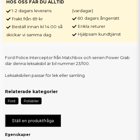
HOS OSS FÅR DU ALLTID
1-2 dagars leverans
(vardagar)
60 dagars ångerrätt
Frakt från 69 kr
Enkla returer
Beställ innan kl 14.00 så
Hjälpsam kundtjänst
skickar vi samma dag
Ford Police Interceptor från Matchbox och serien Power Grab
där denna leksaksbil är bil nummer 23/100.
Leksaksbilen passar för lek eller samling.
Relaterade kategorier
Ford
Polisbilar
Ställ en produktfråga
Egenskaper