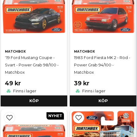
MATCHBOX
MATCHBOX
'19 Ford Mustang Coupe -
1983 Ford Fiesta MK 2 - Röd -
Svart - Power Grab 98/100 -
Power Grab 94/100 -
Matchbox
Matchbox
49 kr
39 kr
Finns i lager
Finns i lager
KÖP
KÖP
NYHET