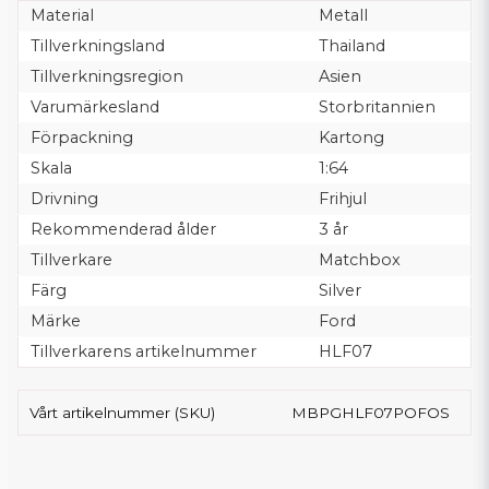
Material
Metall
Tillverkningsland
Thailand
Tillverkningsregion
Asien
Varumärkesland
Storbritannien
Förpackning
Kartong
Skala
1:64
Drivning
Frihjul
Rekommenderad ålder
3 år
Tillverkare
Matchbox
Färg
Silver
Märke
Ford
Tillverkarens artikelnummer
HLF07
Vårt artikelnummer (SKU)
MBPGHLF07POFOS