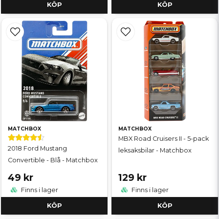
KÖP
KÖP
MATCHBOX
MATCHBOX
MBX Road Cruisers II - 5-pack
2018 Ford Mustang
leksaksbilar - Matchbox
Convertible - Blå - Matchbox
49 kr
129 kr
Finns i lager
Finns i lager
KÖP
KÖP