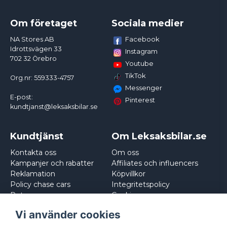
Om företaget
Sociala medier
Facebook
NA Stores AB
Idrottsvägen 33
Instagram
702 32 Örebro
Youtube
TikTok
Org.nr: 559333-4757
Messenger
E-post:
Pinterest
kundtjanst@leksaksbilar.se
Kundtjänst
Om Leksaksbilar.se
Kontakta oss
Om oss
Kampanjer och rabatter
Affiliates och influencers
Reklamation
Köpvillkor
Policy chase cars
Integritetspolicy
Returnera
Cookies
Logga in
Vi använder cookies