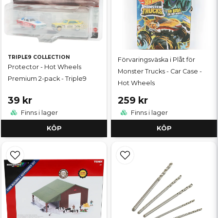
TRIPLE9 COLLECTION
Förvaringsväska i Plåt för
Protector - Hot Wheels
Monster Trucks - Car Case -
Premium 2-pack - Triple9
Hot Wheels
39 kr
259 kr
Finns i lager
Finns i lager
KÖP
KÖP