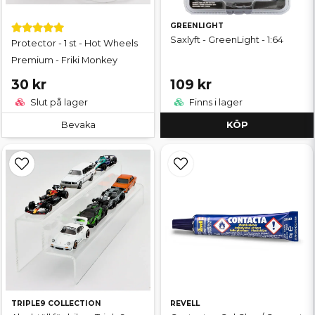
GREENLIGHT
Saxlyft - GreenLight - 1:64
Protector - 1 st - Hot Wheels
Premium - Friki Monkey
30 kr
109 kr
Slut på lager
Finns i lager
Bevaka
KÖP
TRIPLE9 COLLECTION
REVELL