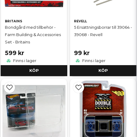
BRITAINS
REVELL
Bondgård med tillbehör -
5 Ersättningsborrar till 39064 -
Farm Building & Accessories
39068 - Revell
Set - Britains
599 kr
99 kr
Finns i lager
Finns i lager
KÖP
KÖP