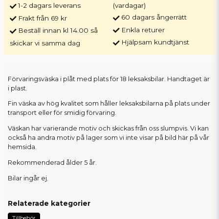
1-2 dagars leverans
(vardagar)
60 dagars ångerrätt
Frakt från 69 kr
Enkla returer
Beställ innan kl 14.00 så
Hjälpsam kundtjänst
skickar vi samma dag
Förvaringsväska i plåt med plats för 18 leksaksbilar. Handtaget är
i plast.
Fin väska av hög kvalitet som håller leksaksbilarna på plats under
transport eller för smidig förvaring.
Väskan har varierande motiv och skickas från oss slumpvis. Vi kan
också ha andra motiv på lager som vi inte visar på bild här på vår
hemsida.
Rekommenderad ålder 5 år.
Bilar ingår ej.
Relaterade kategorier
Tillbehör