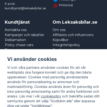
E-post:
Pinterest
kundtjanst@leksaksbilar.se
Kundtjänst
Om Leksaksbilar.se
Kontakta oss
Om oss
Kampanjer och rabatter
Affiliates och influencers
Reklamation
Köpvillkor
Policy chase cars
Integritetspolicy
Returnera
Cookies
Logga in
Vi använder cookies
Vi och våra partners använder cookies för att vår
webbplats ska fungera korrekt och ge dig den bästa
upplevelsen. Cookies med personlig användardata
används för personalisering av annonser och
marknadsföring. Cookies används även för personlig och
icke-personlig annonsering samt för andra funktioner och
analys. Läs mer i vår
cookiepolicy
och bekräfta sedan ditt
samtycke genom att välja "Godkänn alla" eller anpassa
dina val under "Inställningar".