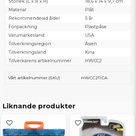
Storlek (L x B x H)
18,6 x 14 x 9,7 cm
Material
Plåt
Rekommenderad ålder
5 år
Förpackning
Plastpåse
Varumärkesland
USA
Tillverkningsregion
Asien
Tillverkningsland
Kina
Tillverkarens artikelnummer
HWCC2
Vårt artikelnummer (SKU)
HWCC2TICA
Liknande produkter