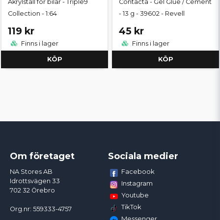
Akrylställ för bilar - Triple9
Contacta - Gel Glue / Cement
Collection - 1:64
- 13 g - 39602 - Revell
119 kr
45 kr
Finns i lager
Finns i lager
KÖP
KÖP
Om företaget
Sociala medier
Facebook
NA Stores AB
Idrottsvägen 33
Instagram
702 32 Örebro
Youtube
TikTok
Org.nr: 559333-4757
Messenger