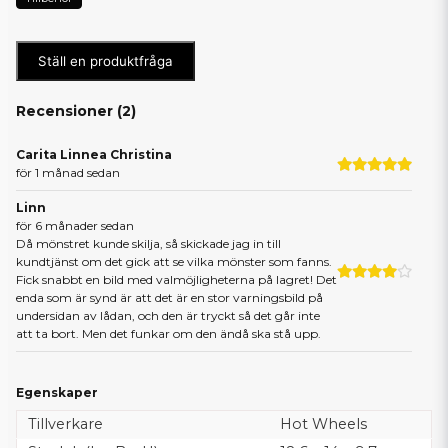
Ställ en produktfråga
Recensioner (
2
)
Carita Linnea Christina
för 1 månad sedan
Linn
för 6 månader sedan
Då mönstret kunde skilja, så skickade jag in till
kundtjänst om det gick att se vilka mönster som fanns.
Fick snabbt en bild med valmöjligheterna på lagret! Det
enda som är synd är att det är en stor varningsbild på
undersidan av lådan, och den är tryckt så det går inte
att ta bort. Men det funkar om den ändå ska stå upp.
Egenskaper
Tillverkare
Hot Wheels