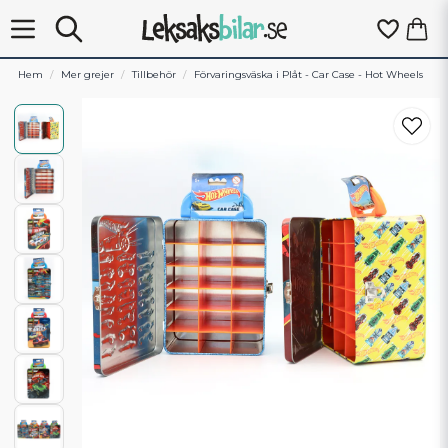
Hem
Mer grejer
Tillbehör
Förvaringsväska i Plåt - Car Case - Hot Wheels