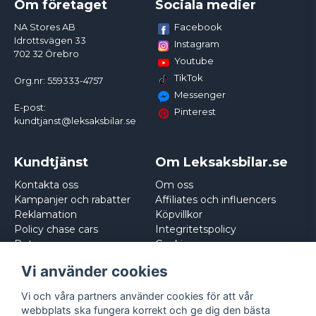
Om företaget
Sociala medier
Facebook
NA Stores AB
Idrottsvägen 33
Instagram
702 32 Örebro
Youtube
TikTok
Org.nr: 559333-4757
Messenger
E-post:
Pinterest
kundtjanst@leksaksbilar.se
Kundtjänst
Om Leksaksbilar.se
Kontakta oss
Om oss
Kampanjer och rabatter
Affiliates och influencers
Reklamation
Köpvillkor
Policy chase cars
Integritetspolicy
Returnera
Cookies
Logga in
Vi använder cookies
Vi och våra partners använder cookies för att vår
webbplats ska fungera korrekt och ge dig den bästa