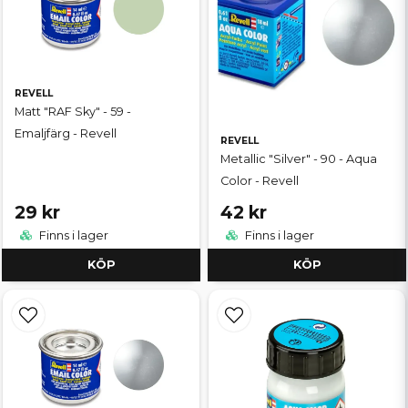
REVELL
Matt "RAF Sky" - 59 -
Emaljfärg - Revell
REVELL
Metallic "Silver" - 90 - Aqua
Color - Revell
29 kr
42 kr
Finns i lager
Finns i lager
KÖP
KÖP