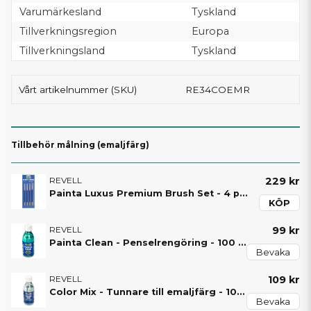
Varumärkesland
Tyskland
Tillverkningsregion
Europa
Tillverkningsland
Tyskland
Vårt artikelnummer (SKU)
RE34COEMR
Tillbehör målning (emaljfärg)
REVELL
229 kr
Painta Luxus Premium Brush Set - 4 penslar - 39629 - Revell
KÖP
REVELL
99 kr
Painta Clean - Penselrengöring - 100 ml - 39614 - Revell
Bevaka
REVELL
109 kr
Color Mix - Tunnare till emaljfärg - 100 ml - 39612 - Revell
Bevaka