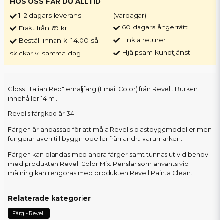
HOS OSS FÅR DU ALLTID
1-2 dagars leverans
(vardagar)
60 dagars ångerrätt
Frakt från 69 kr
Enkla returer
Beställ innan kl 14.00 så
Hjälpsam kundtjänst
skickar vi samma dag
Gloss "Italian Red" emaljfärg (Email Color) från Revell. Burken
innehåller 14 ml.
Revells färgkod är 34.
Färgen är anpassad för att måla Revells plastbyggmodeller men
fungerar även till byggmodeller från andra varumärken.
Färgen kan blandas med andra färger samt tunnas ut vid behov
med produkten Revell Color Mix. Penslar som använts vid
målning kan rengöras med produkten Revell Painta Clean.
Relaterade kategorier
Färg - Revell