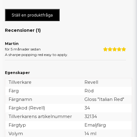
Ställ en produktfråga
Recensioner (
1
)
Martin
för 5 månader sedan
A sharpe popping red easy to apply.
Egenskaper
Tillverkare
Revell
Färg
Röd
Färgnamn
Gloss "Italian Red"
Färgkod (Revell)
34
Tillverkarens artikelnummer
32134
Färgtyp
Emaljfärg
Volym
14 ml