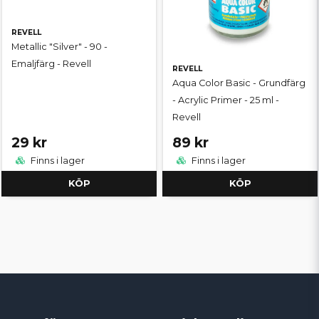
REVELL
Metallic "Silver" - 90 -
Emaljfärg - Revell
REVELL
Aqua Color Basic - Grundfärg
- Acrylic Primer - 25 ml -
Revell
29 kr
89 kr
Finns i lager
Finns i lager
KÖP
KÖP