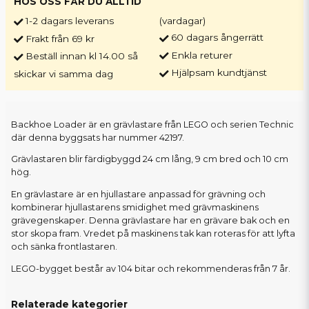
HOS OSS FÅR DU ALLTID
1-2 dagars leverans
(vardagar)
60 dagars ångerrätt
Frakt från 69 kr
Enkla returer
Beställ innan kl 14.00 så
Hjälpsam kundtjänst
skickar vi samma dag
Backhoe Loader är en grävlastare från LEGO och serien Technic
där denna byggsats har nummer 42197.
Grävlastaren blir färdigbyggd 24 cm lång, 9 cm bred och 10 cm
hög.
En grävlastare är en hjullastare anpassad för grävning och
kombinerar hjullastarens smidighet med grävmaskinens
grävegenskaper. Denna grävlastare har en grävare bak och en
stor skopa fram. Vredet på maskinens tak kan roteras för att lyfta
och sänka frontlastaren.
LEGO-bygget består av 104 bitar och rekommenderas från 7 år.
Relaterade kategorier