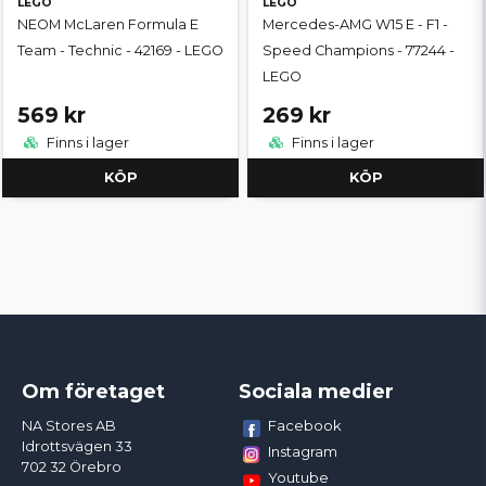
LEGO
LEGO
NEOM McLaren Formula E
Mercedes-AMG W15 E - F1 -
Team - Technic - 42169 - LEGO
Speed Champions - 77244 -
LEGO
569 kr
269 kr
Finns i lager
Finns i lager
KÖP
KÖP
Om företaget
Sociala medier
Facebook
NA Stores AB
Idrottsvägen 33
Instagram
702 32 Örebro
Youtube