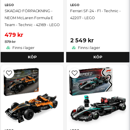
LEGO
LEGO
SKADAD FÖRPACKNING -
Ferrari SF-24 - F1 - Technic -
NEOM McLaren Formula E
42207 - LEGO
Team - Technic - 42169 - LEGO
479 kr
2 549 kr
579 kr
Finns i lager
Finns i lager
KÖP
KÖP