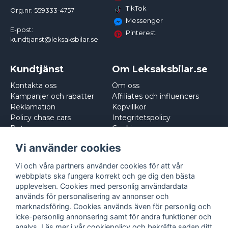
TikTok
Org.nr: 559333-4757
Messenger
E-post:
Pinterest
kundtjanst@leksaksbilar.se
Kundtjänst
Om Leksaksbilar.se
Kontakta oss
Om oss
Kampanjer och rabatter
Affiliates och influencers
Reklamation
Köpvillkor
Policy chase cars
Integritetspolicy
Returnera
Cookies
Logga in
Vi använder cookies
Vi och våra partners använder cookies för att vår
webbplats ska fungera korrekt och ge dig den bästa
upplevelsen. Cookies med personlig användardata
används för personalisering av annonser och
marknadsföring. Cookies används även för personlig och
icke-personlig annonsering samt för andra funktioner och
analys. Läs mer i vår
cookiepolicy
och bekräfta sedan ditt