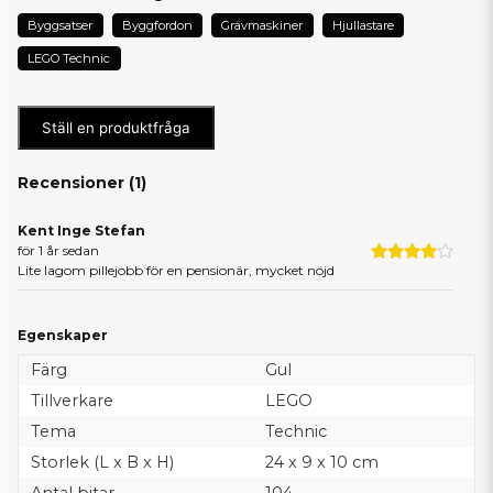
Byggsatser
Byggfordon
Grävmaskiner
Hjullastare
LEGO Technic
Ställ en produktfråga
Recensioner (
1
)
Kent Inge Stefan
för 1 år sedan
Lite lagom pillejobb för en pensionär, mycket nöjd
Egenskaper
Färg
Gul
Tillverkare
LEGO
Tema
Technic
Storlek (L x B x H)
24 x 9 x 10 cm