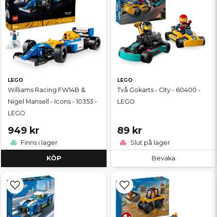
LEGO
LEGO
Williams Racing FW14B &
Två Gokarts - City - 60400 -
Nigel Mansell - Icons - 10353 -
LEGO
LEGO
949 kr
89 kr
Finns i lager
Slut på lager
KÖP
Bevaka