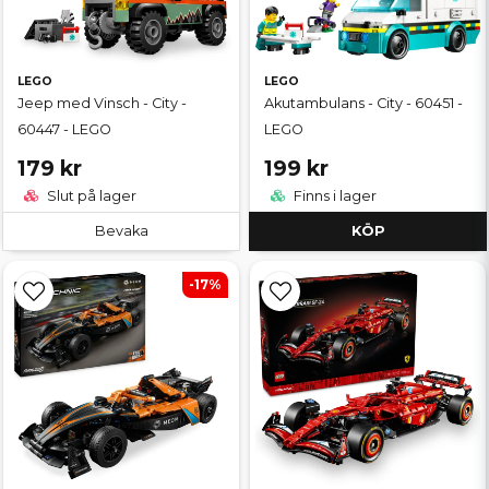
LEGO
LEGO
Jeep med Vinsch - City -
Akutambulans - City - 60451 -
60447 - LEGO
LEGO
179 kr
199 kr
Slut på lager
Finns i lager
Bevaka
KÖP
-17%