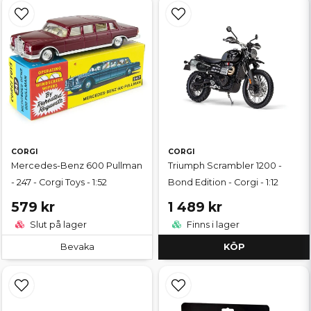
CORGI
CORGI
Mercedes-Benz 600 Pullman
Triumph Scrambler 1200 -
- 247 - Corgi Toys - 1:52
Bond Edition - Corgi - 1:12
579 kr
1 489 kr
Slut på lager
Finns i lager
Bevaka
KÖP