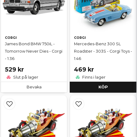
CORGI
CORGI
James Bond BMW 750iL -
Mercedes-Benz 300 SL
Tomorrow Never Dies - Corgi
Roadster - 303S - Corgi Toys -
- 1:36
1:46
529 kr
469 kr
Slut på lager
Finns i lager
Bevaka
KÖP