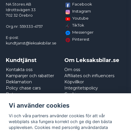
Facebook
NA Stores AB
Idrottsvägen 33
Instagram
702 32 Örebro
Youtube
TikTok
Org.nr: 559333-4757
Messenger
E-post:
Pinterest
kundtjanst@leksaksbilar.se
Kundtjänst
Om Leksaksbilar.se
Kontakta oss
Om oss
Kampanjer och rabatter
Affiliates och influencers
Reklamation
Köpvillkor
Policy chase cars
Integritetspolicy
Returnera
Cookies
Logga in
Vi använder cookies
Vi och våra partners använder cookies för att vår
webbplats ska fungera korrekt och ge dig den bästa
upplevelsen. Cookies med personlig användardata