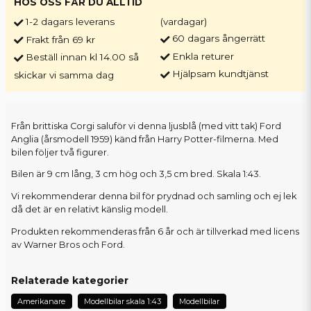
HOS OSS FÅR DU ALLTID
1-2 dagars leverans
(vardagar)
60 dagars ångerrätt
Frakt från 69 kr
Enkla returer
Beställ innan kl 14.00 så
Hjälpsam kundtjänst
skickar vi samma dag
Från brittiska Corgi saluför vi denna ljusblå (med vitt tak) Ford
Anglia (årsmodell 1959) känd från Harry Potter-filmerna. Med
bilen följer två figurer.
Bilen är 9 cm lång, 3 cm hög och 3,5 cm bred. Skala 1:43.
Vi rekommenderar denna bil för prydnad och samling och ej lek
då det är en relativt känslig modell.
Produkten rekommenderas från 6 år och är tillverkad med licens
av Warner Bros och Ford.
Relaterade kategorier
Amerikanare
Modellbilar skala 1:43
Modellbilar