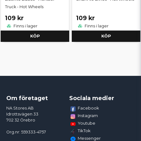
Truck - Hot Wheels
109 kr
109 kr
Finns i lager
Finns i lager
KÖP
KÖP
Om företaget
Sociala medier
Facebook
NA Stores AB
Idrottsvägen 33
Instagram
702 32 Örebro
Youtube
TikTok
Org.nr: 559333-4757
Messenger