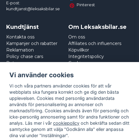
E-post:
Pinterest
kundtjanst@leksaksbilar.se
Kundtjänst
Om Leksaksbilar.se
Kontakta oss
Om oss
Kampanjer och rabatter
Affiliates och influencers
Reklamation
Köpvillkor
Policy chase cars
Integritetspolicy
Returnera
Cookies
Logga in
Vi använder cookies
Vi och våra partners använder cookies för att vår
webbplats ska fungera korrekt och ge dig den bästa
upplevelsen. Cookies med personlig användardata
används för personalisering av annonser och
marknadsföring. Cookies används även för personlig och
icke-personlig annonsering samt för andra funktioner och
analys. Läs mer i vår
cookiepolicy
och bekräfta sedan ditt
samtycke genom att välja "Godkänn alla" eller anpassa
dina val under "Inställningar".