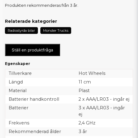
Produkten rekommenderas från 3 år.
Relaterade kategorier
Radiostyrda bilar
Monster Trucks
Ställ en produktfråga
Egenskaper
Tillverkare
Hot Wheels
Längd
11 cm
Material
Plast
Batterier handkontroll
2 x AAA/LR03 - ingår ej
Batterier
3 x AAA/LR03 - ingår
ej
Frekvens
2,4 GHz
Rekommenderad ålder
3 år