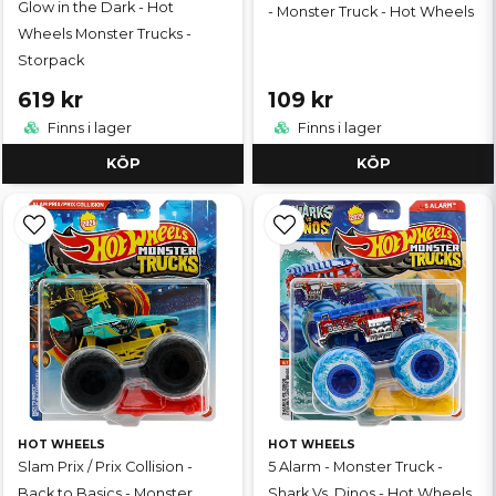
Glow in the Dark - Hot
- Monster Truck - Hot Wheels
Wheels Monster Trucks -
Storpack
619 kr
109 kr
Finns i lager
Finns i lager
KÖP
KÖP
HOT WHEELS
HOT WHEELS
Slam Prix / Prix Collision -
5 Alarm - Monster Truck -
Back to Basics - Monster
Shark Vs. Dinos - Hot Wheels