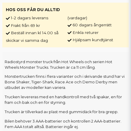
HOS OSS FÅR DU ALLTID
1-2 dagars leverans
(vardagar)
60 dagars ångerrätt
Frakt från 69 kr
Enkla returer
Beställ innan kl 14.00 så
Hjälpsam kundtjänst
skickar vi samma dag
Radiostyrd monster truck från Hot Wheels och serien Hot
Wheels Monster Trucks. Trucken är ca 11 cm lång.
Monstertrucken finns i flera varianter och i skrivande stund har vi
Bone Shaker, Tiger-Shark, Race Ace och Demo Derby men
utbudet av modeller kan variera.
Trucken levereras med en handkontroll med två spakar, en för
fram och bak och en för styrning.
Trucken är tillverkad av plast med gummidäck för bra grepp.
Bilen behöver 3 AAA-batterier och kontrollen 2 AAA-batterier.
Fem AAA totalt alltså. Batterier ingår ej.