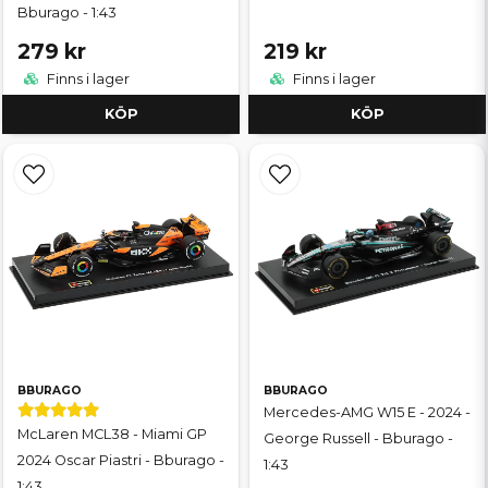
Bburago - 1:43
279 kr
219 kr
Finns i lager
Finns i lager
KÖP
KÖP
BBURAGO
BBURAGO
Mercedes-AMG W15 E - 2024 -
McLaren MCL38 - Miami GP
George Russell - Bburago -
2024 Oscar Piastri - Bburago -
1:43
1:43