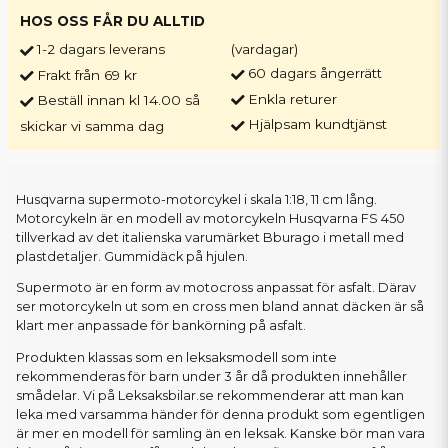
HOS OSS FÅR DU ALLTID
1-2 dagars leverans
(vardagar)
60 dagars ångerrätt
Frakt från 69 kr
Enkla returer
Beställ innan kl 14.00 så
Hjälpsam kundtjänst
skickar vi samma dag
Husqvarna supermoto-motorcykel i skala 1:18, 11 cm lång.
Motorcykeln är en modell av motorcykeln Husqvarna FS 450
tillverkad av det italienska varumärket Bburago i metall med
plastdetaljer. Gummidäck på hjulen.
Supermoto är en form av motocross anpassat för asfalt. Därav
ser motorcykeln ut som en cross men bland annat däcken är så
klart mer anpassade för bankörning på asfalt.
Produkten klassas som en leksaksmodell som inte
rekommenderas för barn under 3 år då produkten innehåller
smådelar. Vi på Leksaksbilar.se rekommenderar att man kan
leka med varsamma händer för denna produkt som egentligen
är mer en modell för samling än en leksak. Kanske bör man vara