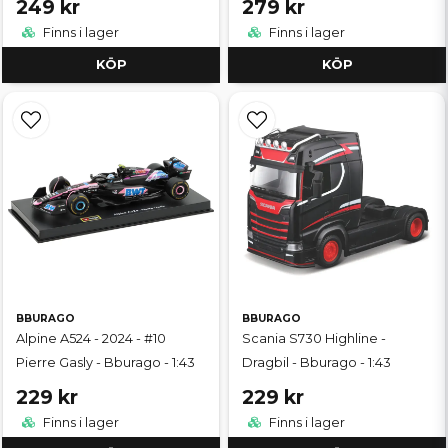
249 kr
279 kr
Finns i lager
Finns i lager
KÖP
KÖP
BBURAGO
BBURAGO
Alpine A524 - 2024 - #10
Scania S730 Highline -
Pierre Gasly - Bburago - 1:43
Dragbil - Bburago - 1:43
229 kr
229 kr
Finns i lager
Finns i lager