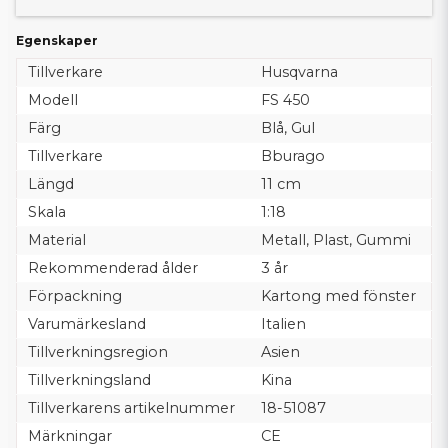
Egenskaper
Tillverkare
Husqvarna
Modell
FS 450
Färg
Blå, Gul
Tillverkare
Bburago
Längd
11 cm
Skala
1:18
Material
Metall, Plast, Gummi
Rekommenderad ålder
3 år
Förpackning
Kartong med fönster
Varumärkesland
Italien
Tillverkningsregion
Asien
Tillverkningsland
Kina
Tillverkarens artikelnummer
18-51087
Märkningar
CE