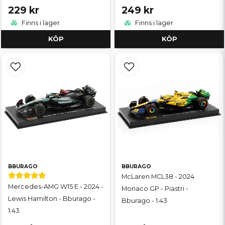
229 kr
249 kr
Finns i lager
Finns i lager
KÖP
KÖP
BBURAGO
BBURAGO
McLaren MCL38 - 2024
Mercedes-AMG W15 E - 2024 -
Monaco GP - Piastri -
Lewis Hamilton - Bburago -
Bburago - 1:43
1:43