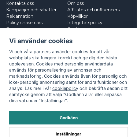
Kontakta oss
Om oss
Kampanjer och rabatter
Affiliates och influencers
Reklamation
Köpvillkor
Policy chase cars
Integritetspolicy
Returnera
Cookies
Logga in
Vi använder cookies
Vi och våra partners använder cookies för att vår
webbplats ska fungera korrekt och ge dig den bästa
upplevelsen. Cookies med personlig användardata
används för personalisering av annonser och
marknadsföring. Cookies används även för personlig och
icke-personlig annonsering samt för andra funktioner och
analys. Läs mer i vår
cookiepolicy
och bekräfta sedan ditt
samtycke genom att välja "Godkänn alla" eller anpassa
dina val under "Inställningar".
Godkänn
©
2026
- Leksaksbilar.se
Inställningar