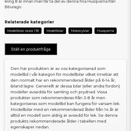
kring 8 år innan man får ta del av denna fina Husqvarna från
Bburago.
Relaterade kategorier
Modellbilar skala 1:18
Modellbilar
Motorcyklar
Husqvarna
Ställ en produktfråga
Den här produkten är av oss kategoriserad som
modellbil i vår kategori för modellbilar vilket innebär att
den normalt har en rekommenderad ålder på 6-14 år,
ibland lägre. Generellt är dessa bilar (eller andra fordon)
modeller avsedda för samling och prydnad. Vissa
produkter som rekommenderas från 3-8 år men
kategoriseras som modellbil kan fungera för varsam lek.
Modellbilar med en rekommenderad ålder från 14 år är
alltid en modell som aldrig är avsedd för lek. Se denna
produkts rekommenderade ålder i tabellen med
egenskaper nedan.