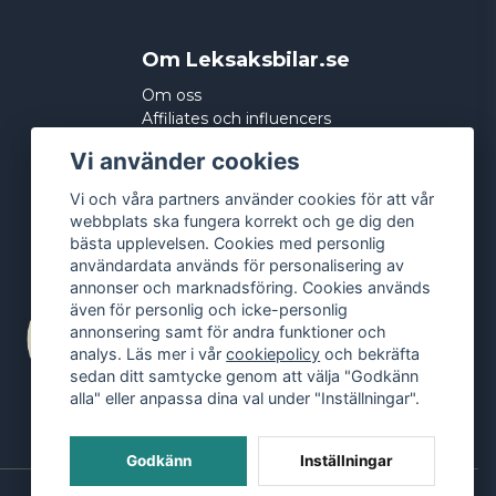
Om Leksaksbilar.se
Om oss
Affiliates och influencers
Köpvillkor
Vi använder cookies
Integritetspolicy
Cookies
Vi och våra partners använder cookies för att vår
webbplats ska fungera korrekt och ge dig den
bästa upplevelsen. Cookies med personlig
användardata används för personalisering av
annonser och marknadsföring. Cookies används
även för personlig och icke-personlig
annonsering samt för andra funktioner och
analys. Läs mer i vår
cookiepolicy
och bekräfta
sedan ditt samtycke genom att välja "Godkänn
alla" eller anpassa dina val under "Inställningar".
Godkänn
Inställningar