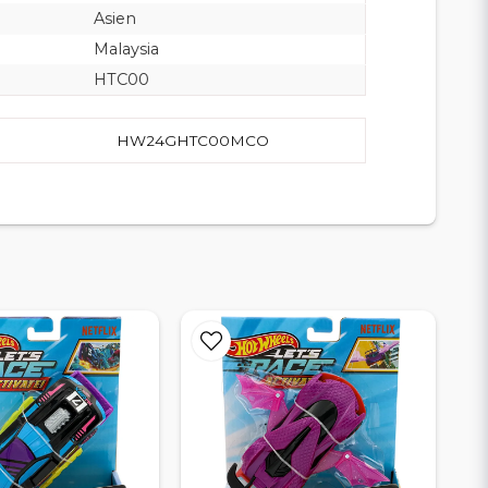
Asien
Malaysia
HTC00
HW24GHTC00MCO