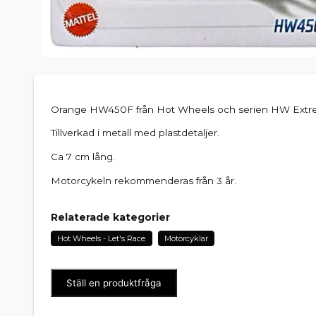
Orange HW450F från Hot Wheels och serien HW Extre
Tillverkad i metall med plastdetaljer.
Ca 7 cm lång.
Motorcykeln rekommenderas från 3 år.
Relaterade kategorier
Hot Wheels - Let's Race
Motorcyklar
Ställ en produktfråga