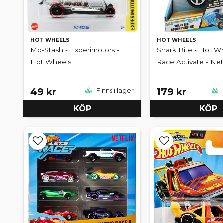
HOT WHEELS
HOT WHEELS
Mo-Stash - Experimotors -
Shark Bite - Hot Wh
Hot Wheels
Race Activate - Netf
49 kr
179 kr
Finns i lager
KÖP
KÖP