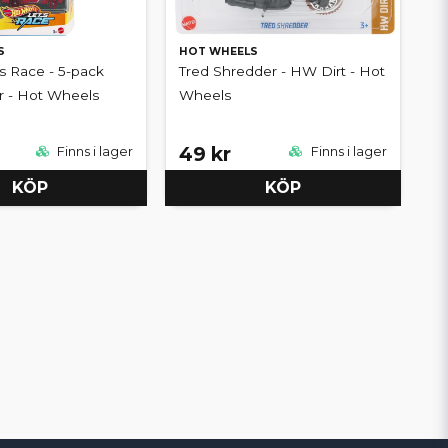
S
HOT WHEELS
's Race - 5-pack
Tred Shredder - HW Dirt - Hot
ar - Hot Wheels
Wheels
49 kr
Finns i lager
Finns i lager
KÖP
KÖP