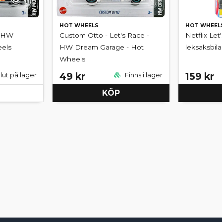
HOT WHEELS
HOT WHEEL
- HW
Custom Otto - Let's Race -
Netflix Let
eels
HW Dream Garage - Hot
leksaksbil
Wheels
49 kr
159 kr
lut på lager
Finns i lager
KÖP