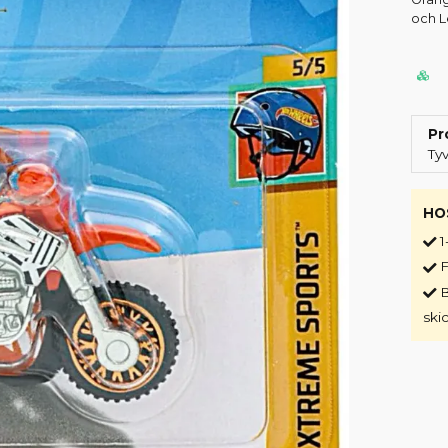
och L
Pr
Ty
HO
1
F
B
ski