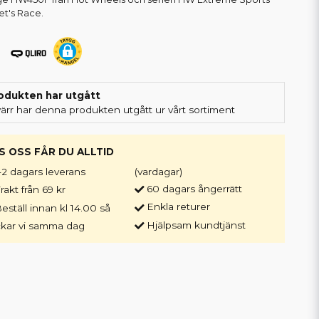
et's Race.
odukten har utgått
värr har denna produkten utgått ur vårt sortiment
S OSS FÅR DU ALLTID
-2 dagars leverans
(vardagar)
60 dagars ångerrätt
rakt från 69 kr
Enkla returer
eställ innan kl 14.00 så
Hjälpsam kundtjänst
ckar vi samma dag