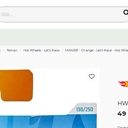
k...
m
Teman
Hot Wheels - Let's Race
HW450F - Orange - Let's Race - Hot Whe
HW4
49 
Orang