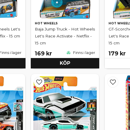
HOT WHEELS
HOT WHEEL
eels Let's
Baja Jump Truck - Hot Wheels
GT-Scorch
lix - 15 cm
Let's Race Activate - Netflix -
Let's Race 
15 cm
15 cm
169 kr
179 kr
Finns i lager
Finns i lager
KÖP