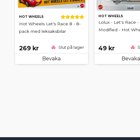
HOT WHEELS
HOT WHEELS
Lolux - Let's Race 
Hot Wheels Let's Race 8 - 8-
Modified - Hot Wh
pack med leksaksbilar
269 kr
49 kr
Slut på lager
S
Bevaka
Bevaka