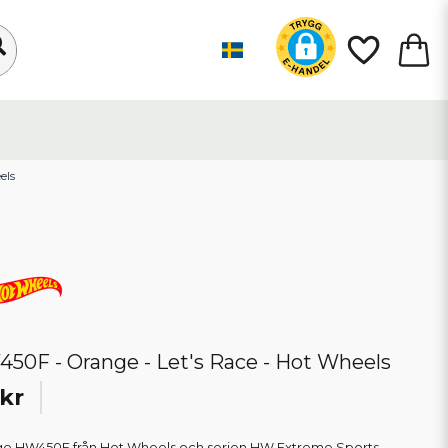
els
50F - Orange - Let's Race - Hot Wheels
kr
e HW450F från Hot Wheels och serien HW Extreme Sports