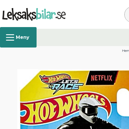
Sö
He