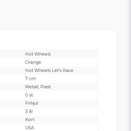
Hot Wheels
Orange
Hot Wheels Let's Race
7 cm
Metall, Plast
0 st
Frihjul
3 år
Kort
USA