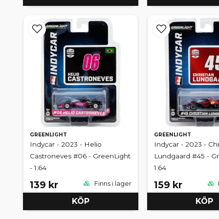
GREENLIGHT
GREENLIGHT
Indycar - 2023 - Helio
Indycar - 2023 - Chr
Castroneves #06 - GreenLight
Lundgaard #45 - Gr
- 1:64
1:64
139 kr
159 kr
Finns i lager
KÖP
KÖP