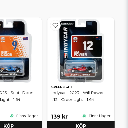
T
GREENLIGHT
2023 - Scott Dixon
Indycar - 2023 - Will Power
ight - 1:64
#12 - GreenLight - 1:64
139 kr
Finns i lager
Finns i lager
KÖP
KÖP