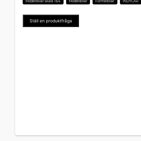
Modellbilar skala 1:64
Modellbilar
Formelbilar
INDYCAR
Ställ en produktfråga