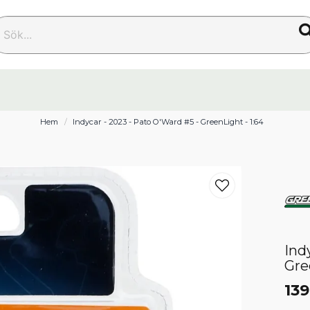
k...
Hem
Indycar - 2023 - Pato O'Ward #5 - GreenLight - 1:64
Ind
Gre
139