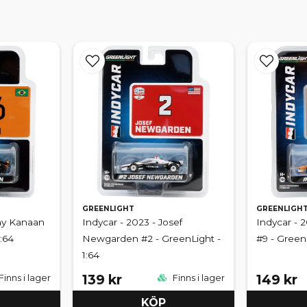
GREENLIGHT
GREENLIGH
ony Kanaan
Indycar - 2023 - Josef
Indycar - 
:64
Newgarden #2 - GreenLight -
#9 - GreenL
1:64
139 kr
149 kr
Finns i lager
Finns i lager
KÖP