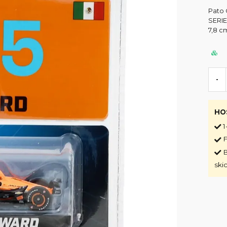
Pato 
SERIE
7,8 cm
-
HO
1
F
B
ski