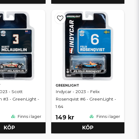
T
GREENLIGHT
023 - Scott
Indycar - 2023 - Felix
 #3 - GreenLight -
Rosenqvist #6 - GreenLight -
1:64
149 kr
Finns i lager
Finns i lager
KÖP
KÖP