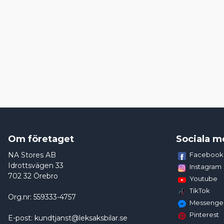
Om företaget
Sociala m
NA Stores AB
Facebook
Idrottsvägen 33
Instagram
702 32 Örebro
Youtube
TikTok
Org.nr: 559333-4757
Messenge
Pinterest
E-post: kundtjanst@leksaksbilar.se