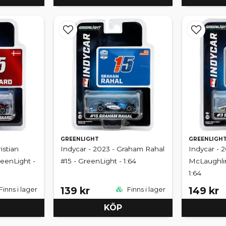
GREENLIGHT
GREENLIGH
istian
Indycar - 2023 - Graham Rahal
Indycar - 2
eenLight -
#15 - GreenLight - 1:64
McLaughlin
1:64
139 kr
149 kr
Finns i lager
Finns i lager
KÖP