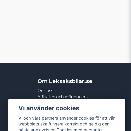
Om Leksaksbilar.se
Om oss
Affiliates och influencers
Köpvillkor
Vi använder cookies
Integritetspolicy
Cookies
Vi och våra partners använder cookies för att vår
webbplats ska fungera korrekt och ge dig den
bästa upplevelsen. Cookies med personlig