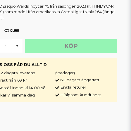
O&rsquo;Wards indycar #5 från säsongen 2023 (NTT INDYCAR
S) som modell från amerikanska GreenLight i skala 1:64 (längd
).
KÖP
+
S OSS FÅR DU ALLTID
-2 dagars leverans
(vardagar)
60 dagars ångerrätt
rakt från 69 kr
Enkla returer
eställ innan kl 14.00 så
Hjälpsam kundtjänst
ckar vi samma dag