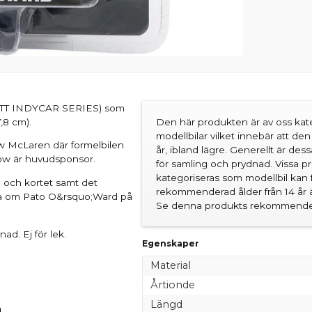
(NTT INDYCAR SERIES) som
,8 cm).
Den här produkten är av oss kate
modellbilar vilket innebär att d
w McLaren där formelbilen
år, ibland lägre. Generellt är des
row är huvudsponsor.
för samling och prydnad. Vissa 
kategoriseras som modellbil kan 
n och kortet samt det
rekommenderad ålder från 14 år är
kta om Pato O&rsquo;Ward på
Se denna produkts rekommender
ad. Ej för lek.
Egenskaper
Material
Årtionde
Längd