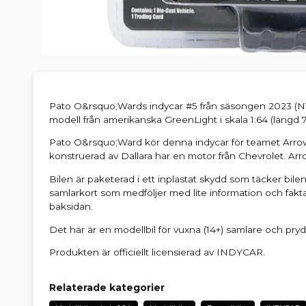
Pato O&rsquo;Wards indycar #5 från säsongen 2023 
modell från amerikanska GreenLight i skala 1:64 (längd 7
Pato O&rsquo;Ward kör denna indycar för teamet Arro
konstruerad av Dallara har en motor från Chevrolet. Ar
Bilen är paketerad i ett inplastat skydd som täcker bile
samlarkort som medföljer med lite information och fa
baksidan.
Det här är en modellbil för vuxna (14+) samlare och prydn
Produkten är officiellt licensierad av INDYCAR.
Relaterade kategorier