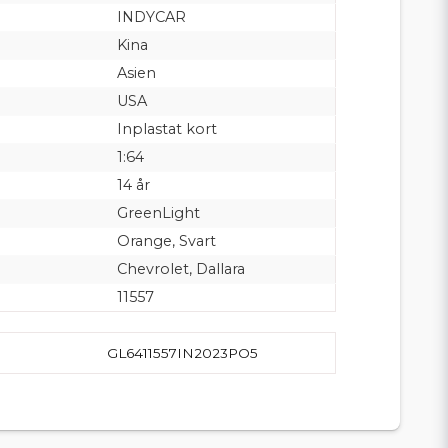
INDYCAR
Kina
Asien
USA
Inplastat kort
1:64
14 år
GreenLight
Orange, Svart
Chevrolet, Dallara
11557
GL6411557IN2023PO5