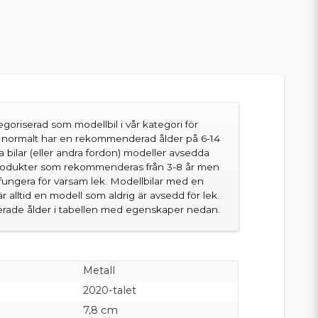
goriserad som modellbil i vår kategori för
en normalt har en rekommenderad ålder på 6-14
sa bilar (eller andra fordon) modeller avsedda
produkter som rekommenderas från 3-8 år men
fungera för varsam lek. Modellbilar med en
 alltid en modell som aldrig är avsedd för lek.
ade ålder i tabellen med egenskaper nedan.
Metall
2020-talet
7,8 cm