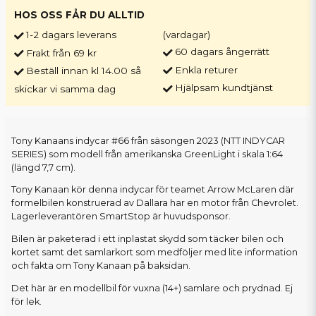
HOS OSS FÅR DU ALLTID
1-2 dagars leverans
(vardagar)
60 dagars ångerrätt
Frakt från 69 kr
Enkla returer
Beställ innan kl 14.00 så
Hjälpsam kundtjänst
skickar vi samma dag
Tony Kanaans indycar #66 från säsongen 2023 (NTT INDYCAR
SERIES) som modell från amerikanska GreenLight i skala 1:64
(längd 7,7 cm).
Tony Kanaan kör denna indycar för teamet Arrow McLaren där
formelbilen konstruerad av Dallara har en motor från Chevrolet.
Lagerleverantören SmartStop är huvudsponsor.
Bilen är paketerad i ett inplastat skydd som täcker bilen och
kortet samt det samlarkort som medföljer med lite information
och fakta om Tony Kanaan på baksidan.
Det här är en modellbil för vuxna (14+) samlare och prydnad. Ej
för lek.