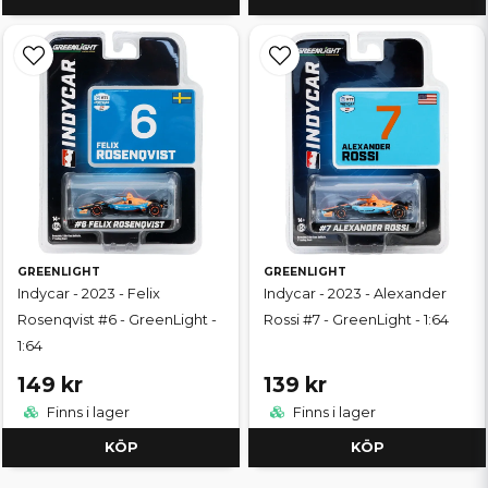
GREENLIGHT
GREENLIGHT
Indycar - 2023 - Felix
Indycar - 2023 - Alexander
Rosenqvist #6 - GreenLight -
Rossi #7 - GreenLight - 1:64
1:64
149 kr
139 kr
Finns i lager
Finns i lager
KÖP
KÖP