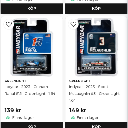
KÖP
KÖP
GREENLIGHT
GREENLIGHT
Indycar - 2023 - Graham
Indycar - 2023 - Scott
Rahal #15 - GreenLight - 1:64
McLaughlin #3 - GreenLight -
1:64
139 kr
149 kr
Finns i lager
Finns i lager
KÖP
KÖP