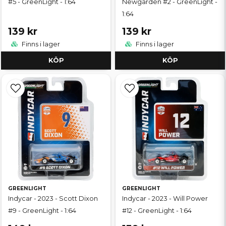
#5 - GreenLight - 1:64
Newgarden #2 - GreenLight -
1:64
139 kr
139 kr
Finns i lager
Finns i lager
KÖP
KÖP
GREENLIGHT
GREENLIGHT
Indycar - 2023 - Scott Dixon
Indycar - 2023 - Will Power
#9 - GreenLight - 1:64
#12 - GreenLight - 1:64