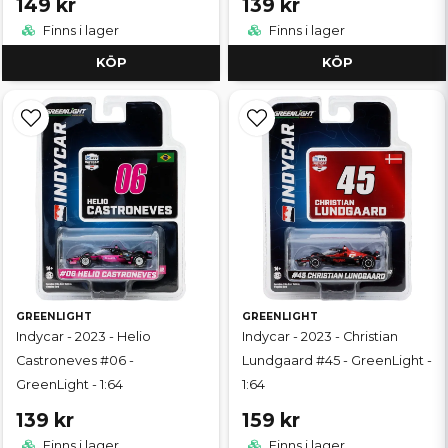
149 kr
139 kr
Finns i lager
Finns i lager
KÖP
KÖP
GREENLIGHT
GREENLIGHT
Indycar - 2023 - Helio
Indycar - 2023 - Christian
Castroneves #06 -
Lundgaard #45 - GreenLight -
GreenLight - 1:64
1:64
139 kr
159 kr
Finns i lager
Finns i lager