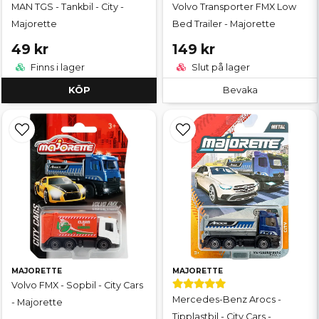
MAN TGS - Tankbil - City -
Volvo Transporter FMX Low
Majorette
Bed Trailer - Majorette
49 kr
149 kr
Finns i lager
Slut på lager
KÖP
Bevaka
MAJORETTE
MAJORETTE
Volvo FMX - Sopbil - City Cars
Mercedes-Benz Arocs -
- Majorette
Tipplastbil - City Cars -