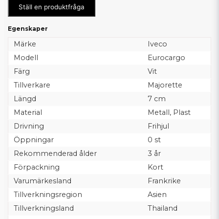
Ställ en produktfråga
Egenskaper
Märke
Iveco
Modell
Eurocargo
Färg
Vit
Tillverkare
Majorette
Längd
7 cm
Material
Metall, Plast
Drivning
Frihjul
Öppningar
0 st
Rekommenderad ålder
3 år
Förpackning
Kort
Varumärkesland
Frankrike
Tillverkningsregion
Asien
Tillverkningsland
Thailand