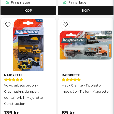
Finns i lager
Finns i lager
KÖP
KÖP
MAJORETTE
MAJORETTE
Volvo arbetsfordon -
Mack Granite - Tipplastbil
Grävmaskin, dumper,
med släp - Trailer - Majorette
containerbil - Majorette
Construction
139 kr
89 kr