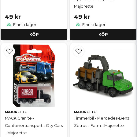
Majorette
49 kr
49 kr
Finns i lager
Finns i lager
KÖP
KÖP
MAJORETTE
MAJORETTE
MACK Granite -
Timmerbil - Mercedes-Benz
Containertransport - City Cars
Zetros - Farm - Majorette
- Majorette