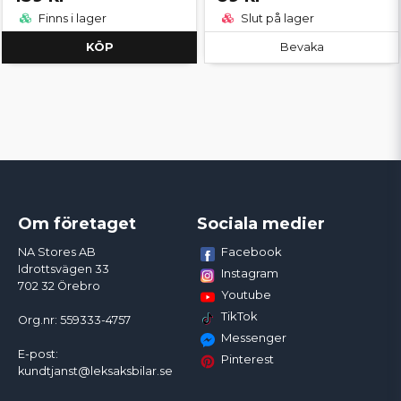
Finns i lager
Slut på lager
KÖP
Bevaka
Om företaget
Sociala medier
Facebook
NA Stores AB
Idrottsvägen 33
Instagram
702 32 Örebro
Youtube
TikTok
Org.nr: 559333-4757
Messenger
E-post:
Pinterest
kundtjanst@leksaksbilar.se