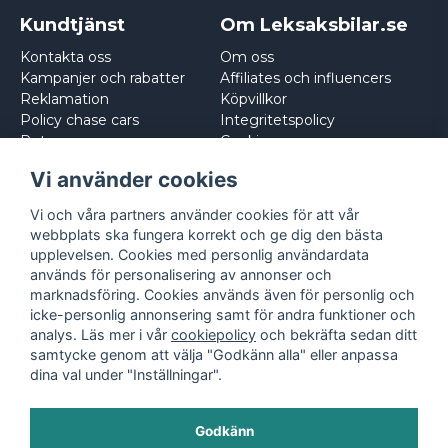
Kundtjänst
Om Leksaksbilar.se
Kontakta oss
Om oss
Kampanjer och rabatter
Affiliates och influencers
Reklamation
Köpvillkor
Policy chase cars
Integritetspolicy
Returnera
Cookies
Logga in
Vi använder cookies
Vi och våra partners använder cookies för att vår
webbplats ska fungera korrekt och ge dig den bästa
upplevelsen. Cookies med personlig användardata
används för personalisering av annonser och
marknadsföring. Cookies används även för personlig och
icke-personlig annonsering samt för andra funktioner och
analys. Läs mer i vår
cookiepolicy
och bekräfta sedan ditt
samtycke genom att välja "Godkänn alla" eller anpassa
dina val under "Inställningar".
Godkänn