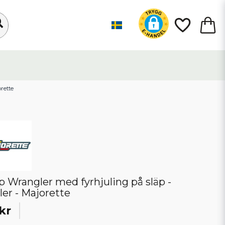
rette
p Wrangler med fyrhjuling på släp -
iler - Majorette
kr