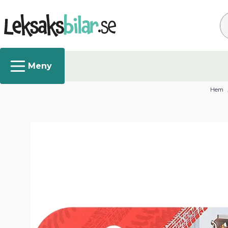
Sö
Hem