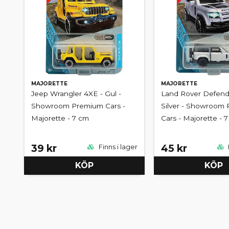
MAJORETTE
MAJORETTE
Jeep Wrangler 4XE - Gul -
Land Rover Defend
Showroom Premium Cars -
Silver - Showroom
Majorette - 7 cm
Cars - Majorette - 
39 kr
45 kr
Finns i lager
KÖP
KÖP