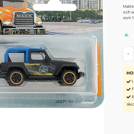
Matts
och s
som 1
-
HO
1
F
B
ski