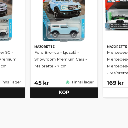
MAJORETTE
MAJORETTE
er 90 -
Ford Bronco - Ljusblå -
Mercedes
 Premium
Showroom Premium Cars -
Mercedes-
7 cm
Majorette - 7 cm
Mercedes-
- Majorett
45 kr
169 kr
Finns i lager
Finns i lager
KÖP