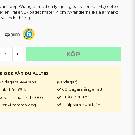
vart Jeep Wrangler med en fyrhjuling på trailer från Majorette
erien Trailer. Ekipaget mäter 14 cm (Wranglerns skala är märkt
:60 under bilen).
KÖP
+
S OSS FÅR DU ALLTID
-2 dagars leverans
(vardagar)
60 dagars ångerrätt
rakt från 69 kr
Enkla returer
eställ innan kl 14.00 så
Hjälpsam kundtjänst
ckar vi samma dag