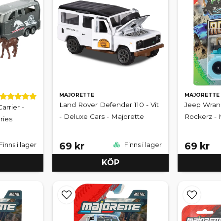
MAJORETTE
MAJORETTE
Land Rover Defender 110 - Vit
Jeep Wrang
rrier -
- Deluxe Cars - Majorette
Rockerz - 
ries
69 kr
69 kr
Finns i lager
Finns i lager
KÖP