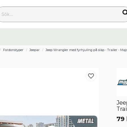
k...
Fordonstyper
Jeepar
Jeep Wrangler med fyrhjuling på släp - Trailer - Majo
Jee
Tra
79 