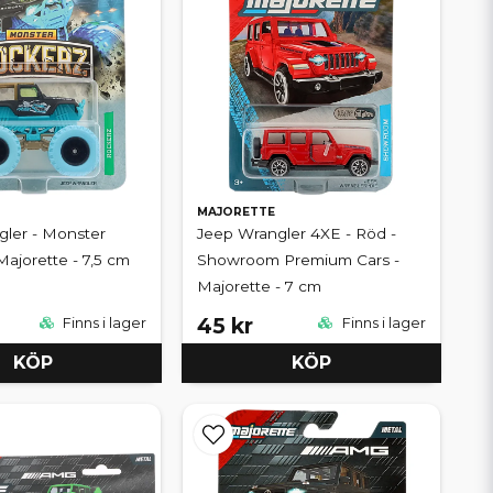
MAJORETTE
ler - Monster
Jeep Wrangler 4XE - Röd -
Majorette - 7,5 cm
Showroom Premium Cars -
Majorette - 7 cm
45 kr
Finns i lager
Finns i lager
KÖP
KÖP