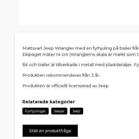
Mattsvart Jeep Wrangler med en fyrhjuling på trailer från
Ekipaget mäter 14 cm (Wranglerns skala är märkt som 1:
Bil och trailer är tillverkade i metall med plastdetaljer. Fy
Produkten rekommenderas från 3 år.
Produkten är officiellt licensierad av Jeep.
Relaterade kategorier
Fyrhjulingar
Jeepar
Jeep
Ställ en produktfråga