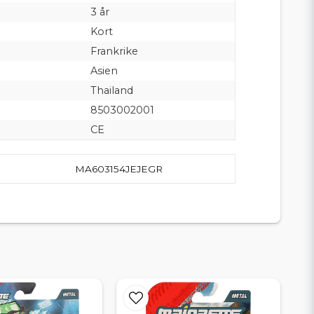
3 år
Kort
Frankrike
Asien
Thailand
8503002001
CE
MA603154JEJEGR