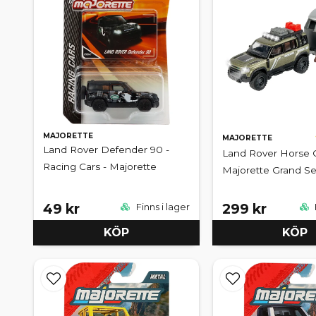
MAJORETTE
MAJORETTE
Land Rover Defender 90 -
Land Rover Horse Ca
Racing Cars - Majorette
Majorette Grand Se
49 kr
299 kr
Finns i lager
KÖP
KÖP