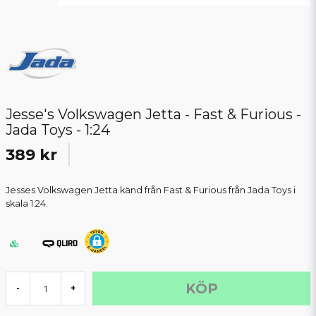
Jesse's Volkswagen Jetta - Fast & Furious -
Jada Toys - 1:24
389 kr
Jesses Volkswagen Jetta känd från Fast & Furious från Jada Toys i
skala 1:24.
KÖP
-
+