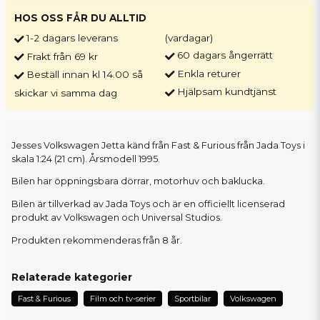
HOS OSS FÅR DU ALLTID
1-2 dagars leverans
(vardagar)
60 dagars ångerrätt
Frakt från 69 kr
Enkla returer
Beställ innan kl 14.00 så
Hjälpsam kundtjänst
skickar vi samma dag
Jesses Volkswagen Jetta känd från Fast & Furious från Jada Toys i
skala 1:24 (21 cm). Årsmodell 1995.
Bilen har öppningsbara dörrar, motorhuv och baklucka.
Bilen är tillverkad av Jada Toys och är en officiellt licenserad
produkt av Volkswagen och Universal Studios.
Produkten rekommenderas från 8 år.
Relaterade kategorier
Fast & Furious
Film och tv-serier
Sportbilar
Volkswagen