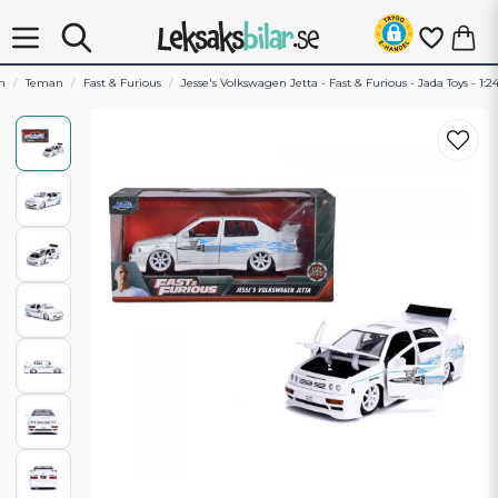
m
Teman
Fast & Furious
Jesse's Volkswagen Jetta - Fast & Furious - Jada Toys - 1:2