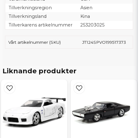
Tillverkningsregion
Asien
Tillverkningsland
Kina
Tillverkarens artikelnummer
253203025
Vårt artikelnummer (SKU)
JT124SPVO199517373
Liknande produkter