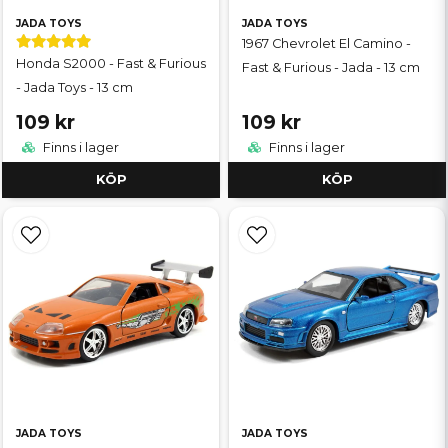
JADA TOYS
JADA TOYS
1967 Chevrolet El Camino -
Honda S2000 - Fast & Furious
Fast & Furious - Jada - 13 cm
- Jada Toys - 13 cm
109 kr
109 kr
Finns i lager
Finns i lager
KÖP
KÖP
JADA TOYS
JADA TOYS