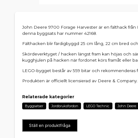
John Deere 9700 Forage Harvester är en fälthack från
denna byggsats har nummer 42168.
Fälthacken blir färdigbyggd 25 cm lång, 22 cm bred och
Skördeverktyget / hacken längst fram kan höjas och sä
kugghjulen på hacken när fordonet körs framåt eller ba
LEGO-bygget består av 559 bitar och rekommenderas fr
Produkten är officiellt licensierad av Deere & Company.
Relaterade kategorier
Byggsatser
Jordbruksfordon
LEGO Technic
John Deere
Ställ en produktfråga