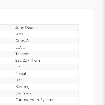
John Deere
9700
Grön, Gul
LEGO
Technic
25 x 22 x 11 cm
559
Frihjul
9 år
Kartong
Danmark
Europa, Asien, Sydamerika