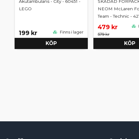
Akutambulans - City - 60451 -
SKADAD FÖRPACK
LEGO
NEOM McLaren Fo
Team - Technic - 4
479 kr
199 kr
Finns i lager
579 kr
KÖP
KÖP