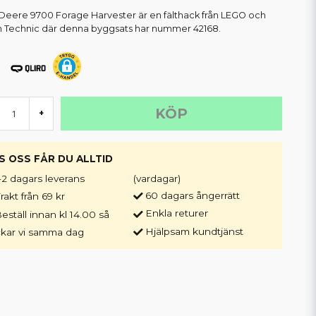
Deere 9700 Forage Harvester är en fälthack från LEGO och
n Technic där denna byggsats har nummer 42168.
KÖP
+
S OSS FÅR DU ALLTID
-2 dagars leverans
(vardagar)
60 dagars ångerrätt
rakt från 69 kr
Enkla returer
eställ innan kl 14.00 så
Hjälpsam kundtjänst
ckar vi samma dag