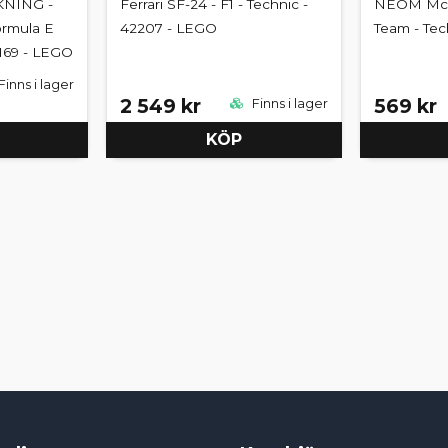
NING -
Ferrari SF-24 - F1 - Technic -
NEOM McL
rmula E
42207 - LEGO
Team - Tec
2169 - LEGO
Finns i lager
2 549 kr
569 kr
Finns i lager
KÖP