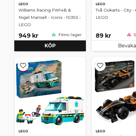
LEGO
LEGO
Williams Racing FW14B &
Två Gokarts - City -
Nigel Mansell - Icons - 10353 -
LEGO
LEGO
949 kr
89 kr
Finns i lager
S
KÖP
Bevaka
LEGO
LEGO