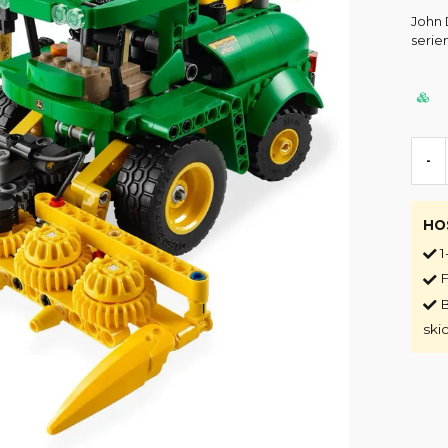
John 
serie
-
HO
1
F
B
ski