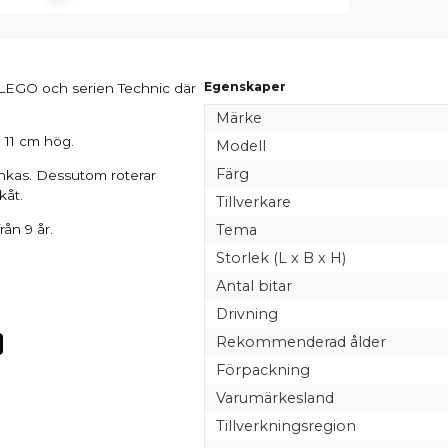
Egenskaper
 LEGO och serien Technic där
Märke
 11 cm hög.
Modell
Färg
nkas. Dessutom roterar
kåt.
Tillverkare
ån 9 år.
Tema
Storlek (L x B x H)
Antal bitar
Drivning
Rekommenderad ålder
Förpackning
Varumärkesland
Tillverkningsregion