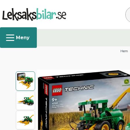
Sö
Hem