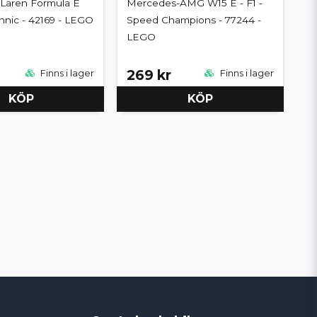
aren Formula E
Mercedes-AMG W15 E - F1 -
hnic - 42169 - LEGO
Speed Champions - 77244 -
LEGO
269 kr
Finns i lager
Finns i lager
KÖP
KÖP