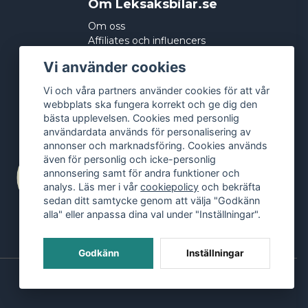
Om Leksaksbilar.se
Om oss
Affiliates och influencers
Köpvillkor
Vi använder cookies
Integritetspolicy
Cookies
Vi och våra partners använder cookies för att vår
webbplats ska fungera korrekt och ge dig den
bästa upplevelsen. Cookies med personlig
användardata används för personalisering av
annonser och marknadsföring. Cookies används
även för personlig och icke-personlig
annonsering samt för andra funktioner och
analys. Läs mer i vår
cookiepolicy
och bekräfta
sedan ditt samtycke genom att välja "Godkänn
alla" eller anpassa dina val under "Inställningar".
Godkänn
Inställningar