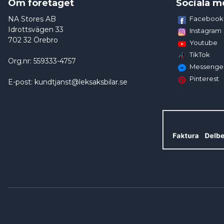
Om företaget
Sociala m
NA Stores AB
Facebook
Idrottsvägen 33
Instagram
702 32 Örebro
Youtube
TikTok
Org.nr: 559333-4757
Messenge
Pinterest
E-post: kundtjanst@leksaksbilar.se