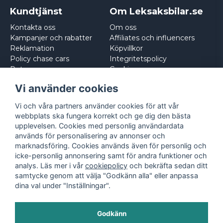
Kundtjänst
Om Leksaksbilar.se
Kontakta oss
Om oss
Kampanjer och rabatter
Affiliates och influencers
Reklamation
Köpvillkor
Policy chase cars
Integritetspolicy
Returnera
Cookies
Logga in
Vi använder cookies
Vi och våra partners använder cookies för att vår
webbplats ska fungera korrekt och ge dig den bästa
upplevelsen. Cookies med personlig användardata
används för personalisering av annonser och
marknadsföring. Cookies används även för personlig och
icke-personlig annonsering samt för andra funktioner och
analys. Läs mer i vår
cookiepolicy
och bekräfta sedan ditt
samtycke genom att välja "Godkänn alla" eller anpassa
dina val under "Inställningar".
Godkänn