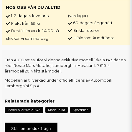
HOS OSS FÅR DU ALLTID
1-2 dagars leverans
(vardagar)
60 dagars ångerrätt
Frakt från 69 kr
Enkla returer
Beställ innan kl 14.00 så
Hjälpsam kundtjänst
skickar vi samma dag
Från AUTOart saluför vi denna exklusiva modell i skala 1:43 där en
röd (Rosso Mars Metallic) Lamborghini Huracán LP 610-4
årsmodell 2014 fått stå modell.
Modellen är tillverkad under officiell licens av Automobili
Lamborghini S.p.A.
Relaterade kategorier
Modellbilar skala 1:43
Modellbilar
Sportbilar
Ställ en produktfråga