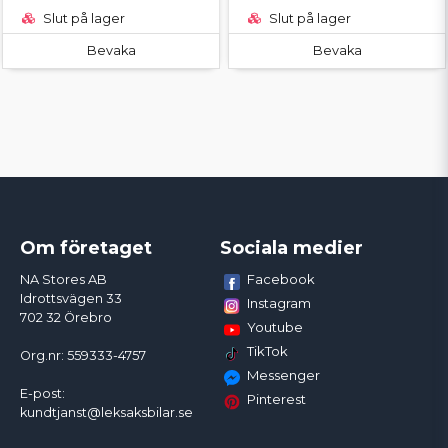
Slut på lager
Slut på lager
Bevaka
Bevaka
Om företaget
Sociala medier
Facebook
NA Stores AB
Idrottsvägen 33
Instagram
702 32 Örebro
Youtube
TikTok
Org.nr: 559333-4757
Messenger
E-post:
Pinterest
kundtjanst@leksaksbilar.se