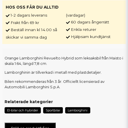
HOS OSS FÅR DU ALLTID
1-2 dagars leverans
(vardagar)
60 dagars ångerrätt
Frakt från 69 kr
Enkla returer
Beställ innan kl 14.00 så
Hjälpsam kundtjänst
skickar vi samma dag
Orange Lamborghini Revuelto Hybrid som leksaksbil från Maisto i
skala 1:64, längd 7,8 cm.
Lamborghinin är tillverkad i metall med plastdetaljer.
Bilen rekommenderas från 3 år. Officiellt licensierad av
Automobili Lamborghini S.p.A.
Relaterade kategorier
El-bilar och hybrider
Sportbilar
Lamborghini