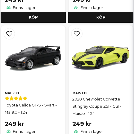
Finns i lager
Finns i lager
KÖP
KÖP
MAISTO
MAISTO
2020 Chevrolet Corvette
Toyota Celica GT-S - Svart -
Stingray Coupe Z51 - Gul -
Maisto - 1:24
Maisto - 1:24
249 kr
249 kr
Finns i lager
Finns i lager