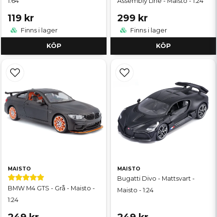
1:64
Assembly Line - Maisto - 1:24
119 kr
299 kr
Finns i lager
Finns i lager
KÖP
KÖP
MAISTO
MAISTO
Bugatti Divo - Mattsvart -
BMW M4 GTS - Grå - Maisto -
Maisto - 1:24
1:24
249 kr
249 kr