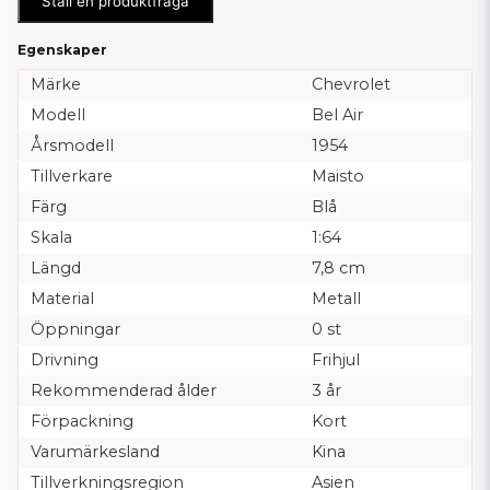
Ställ en produktfråga
Egenskaper
Märke
Chevrolet
Modell
Bel Air
Årsmodell
1954
Tillverkare
Maisto
Färg
Blå
Skala
1:64
Längd
7,8 cm
Material
Metall
Öppningar
0 st
Drivning
Frihjul
Rekommenderad ålder
3 år
Förpackning
Kort
Varumärkesland
Kina
Tillverkningsregion
Asien