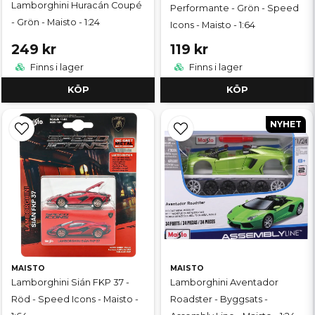
Lamborghini Huracán Coupé
Performante - Grön - Speed
- Grön - Maisto - 1:24
Icons - Maisto - 1:64
249 kr
119 kr
Finns i lager
Finns i lager
KÖP
KÖP
NYHET
MAISTO
MAISTO
Lamborghini Sián FKP 37 -
Lamborghini Aventador
Röd - Speed Icons - Maisto -
Roadster - Byggsats -