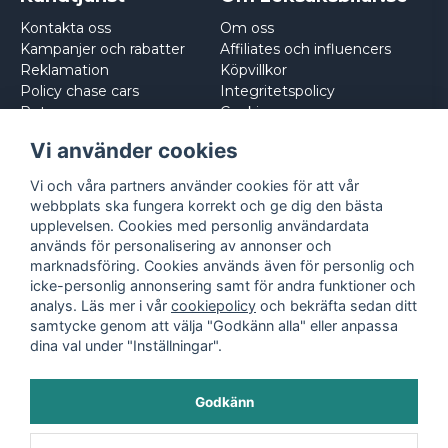
Kontakta oss
Om oss
Kampanjer och rabatter
Affiliates och influencers
Reklamation
Köpvillkor
Policy chase cars
Integritetspolicy
Returnera
Cookies
Logga in
Vi använder cookies
Vi och våra partners använder cookies för att vår
webbplats ska fungera korrekt och ge dig den bästa
upplevelsen. Cookies med personlig användardata
används för personalisering av annonser och
marknadsföring. Cookies används även för personlig och
icke-personlig annonsering samt för andra funktioner och
analys. Läs mer i vår
cookiepolicy
och bekräfta sedan ditt
samtycke genom att välja "Godkänn alla" eller anpassa
dina val under "Inställningar".
Godkänn
©
2026
- Leksaksbilar.se