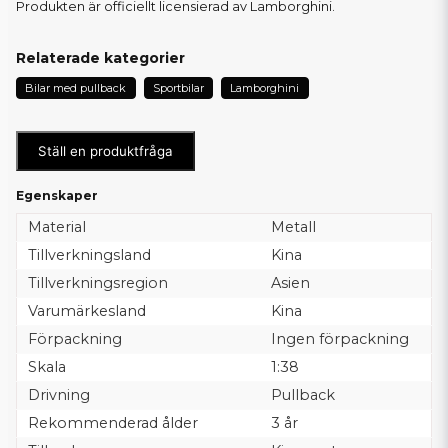
Produkten är officiellt licensierad av Lamborghini.
Relaterade kategorier
Bilar med pullback
Sportbilar
Lamborghini
Ställ en produktfråga
Egenskaper
Material
Metall
Tillverkningsland
Kina
Tillverkningsregion
Asien
Varumärkesland
Kina
Förpackning
Ingen förpackning
Skala
1:38
Drivning
Pullback
Rekommenderad ålder
3 år