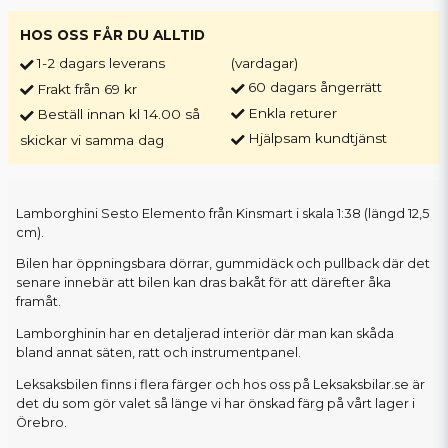
HOS OSS FÅR DU ALLTID
1-2 dagars leverans
(vardagar)
60 dagars ångerrätt
Frakt från 69 kr
Enkla returer
Beställ innan kl 14.00 så
Hjälpsam kundtjänst
skickar vi samma dag
Lamborghini Sesto Elemento från Kinsmart i skala 1:38 (längd 12,5
cm).
Bilen har öppningsbara dörrar, gummidäck och pullback där det
senare innebär att bilen kan dras bakåt för att därefter åka
framåt.
Lamborghinin har en detaljerad interiör där man kan skåda
bland annat säten, ratt och instrumentpanel.
Leksaksbilen finns i flera färger och hos oss på Leksaksbilar.se är
det du som gör valet så länge vi har önskad färg på vårt lager i
Örebro.