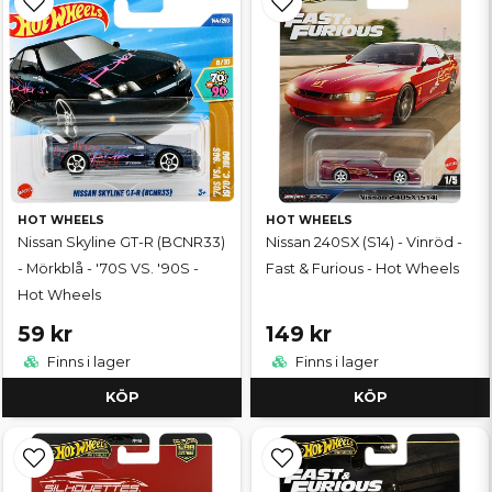
HOT WHEELS
HOT WHEELS
Nissan Skyline GT-R (BCNR33)
Nissan 240SX (S14) - Vinröd -
- Mörkblå - '70S VS. '90S -
Fast & Furious - Hot Wheels
Hot Wheels
59 kr
149 kr
Finns i lager
Finns i lager
KÖP
KÖP