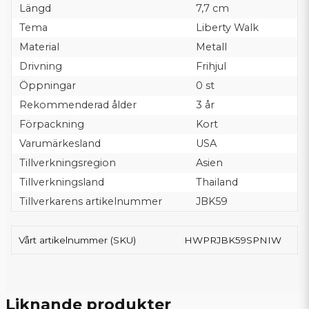
Längd
7,7 cm
Tema
Liberty Walk
Material
Metall
Drivning
Frihjul
Öppningar
0 st
Rekommenderad ålder
3 år
Förpackning
Kort
Varumärkesland
USA
Tillverkningsregion
Asien
Tillverkningsland
Thailand
Tillverkarens artikelnummer
JBK59
Vårt artikelnummer (SKU)
HWPRJBK59SPNIW
Liknande produkter