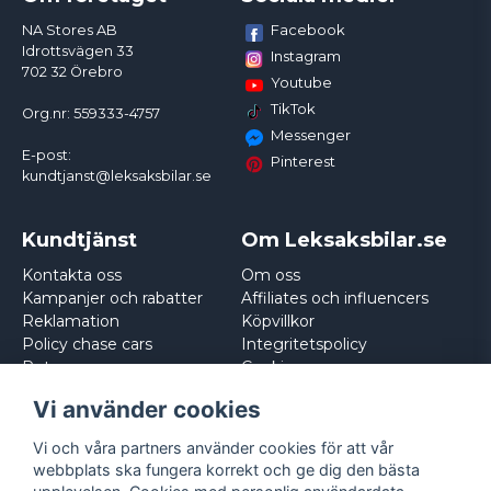
Facebook
NA Stores AB
Idrottsvägen 33
Instagram
702 32 Örebro
Youtube
TikTok
Org.nr: 559333-4757
Messenger
E-post:
Pinterest
kundtjanst@leksaksbilar.se
Kundtjänst
Om Leksaksbilar.se
Kontakta oss
Om oss
Kampanjer och rabatter
Affiliates och influencers
Reklamation
Köpvillkor
Policy chase cars
Integritetspolicy
Returnera
Cookies
Logga in
Vi använder cookies
Vi och våra partners använder cookies för att vår
webbplats ska fungera korrekt och ge dig den bästa