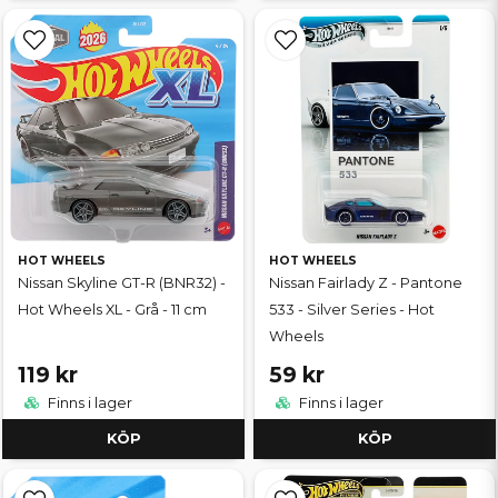
HOT WHEELS
HOT WHEELS
Nissan Skyline GT-R (BNR32) -
Nissan Fairlady Z - Pantone
Hot Wheels XL - Grå - 11 cm
533 - Silver Series - Hot
Wheels
119 kr
59 kr
Finns i lager
Finns i lager
KÖP
KÖP