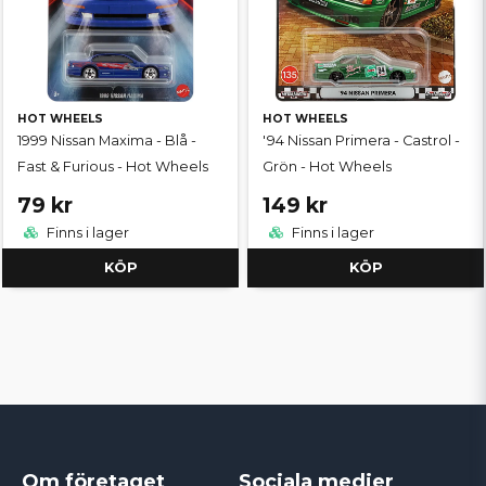
HOT WHEELS
HOT WHEELS
1999 Nissan Maxima - Blå -
'94 Nissan Primera - Castrol -
Fast & Furious - Hot Wheels
Grön - Hot Wheels
79 kr
149 kr
Finns i lager
Finns i lager
KÖP
KÖP
Om företaget
Sociala medier