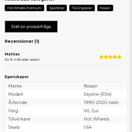
Hot Wheels Premium
Sportbilar
Tävlingsbilar
Nissan
Ställ en produktfråga
Recensioner (
1
)
Mattias
för 8 månader sedan
Egenskaper
Märke
Nissan
Modell
Skyline (R34)
Årtionde
1990-2000-talet
Färg
Vit, Gul
Tillverkare
Hot Wheels
Skala
1:64