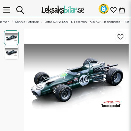
Teman
Ronnie Peterson
Lotus 59 F2 1969 - R Peterson - Albi GP - Tecnomodel - 1:18