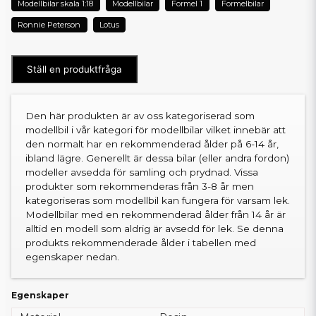
Modellbilar skala 1:18
Modellbilar
Formel 1
Formelbilar
Ronnie Peterson
Lotus
Ställ en produktfråga
Den här produkten är av oss kategoriserad som
modellbil i vår kategori för modellbilar vilket innebär att
den normalt har en rekommenderad ålder på 6-14 år,
ibland lägre. Generellt är dessa bilar (eller andra fordon)
modeller avsedda för samling och prydnad. Vissa
produkter som rekommenderas från 3-8 år men
kategoriseras som modellbil kan fungera för varsam lek.
Modellbilar med en rekommenderad ålder från 14 år är
alltid en modell som aldrig är avsedd för lek. Se denna
produkts rekommenderade ålder i tabellen med
egenskaper nedan.
Egenskaper