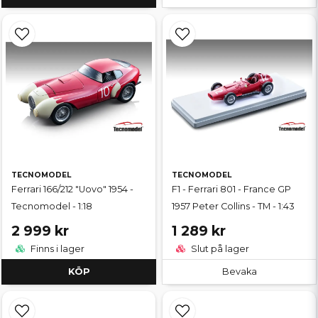
TECNOMODEL
TECNOMODEL
Ferrari 166/212 "Uovo" 1954 -
F1 - Ferrari 801 - France GP
Tecnomodel - 1:18
1957 Peter Collins - TM - 1:43
2 999 kr
1 289 kr
Finns i lager
Slut på lager
KÖP
Bevaka