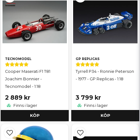
TECNOMODEL
GP REPLICAS
Cooper Maserati F1 T81
Tyrrell P34 - Ronnie Peterson
Joachim Bonnier -
- 1977 - GP Replicas - 1:18
Tecnomodel - 1:18
2 889 kr
3 799 kr
Finns i lager
Finns i lager
KÖP
KÖP