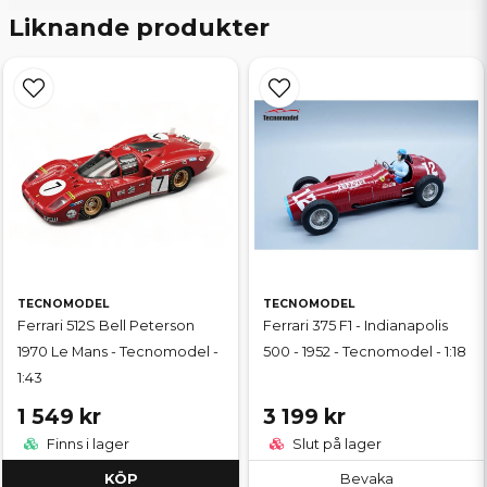
Liknande produkter
TECNOMODEL
TECNOMODEL
Ferrari 512S Bell Peterson
Ferrari 375 F1 - Indianapolis
1970 Le Mans - Tecnomodel -
500 - 1952 - Tecnomodel - 1:18
1:43
1 549 kr
3 199 kr
Finns i lager
Slut på lager
KÖP
Bevaka