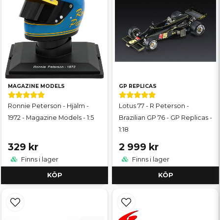
MAGAZINE MODELS
GP REPLICAS
Ronnie Peterson - Hjälm -
Lotus 77 - R Peterson -
1972 - Magazine Models - 1:5
Brazilian GP 76 - GP Replicas -
1:18
329 kr
2 999 kr
Finns i lager
Finns i lager
KÖP
KÖP