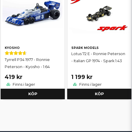
KYOSHO
SPARK MODELS
Lotus 72 E - Ronnie Peterson
Tyrrell P34 1977 - Ronnie
- Italian GP 1974 - Spark 1:43
Peterson - Kyosho - 1:64
419 kr
1 199 kr
Finns i lager
Finns i lager
KÖP
KÖP