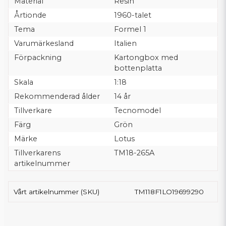
Material
Resin
Årtionde
1960-talet
Tema
Formel 1
Varumärkesland
Italien
Förpackning
Kartongbox med
bottenplatta
Skala
1:18
Rekommenderad ålder
14 år
Tillverkare
Tecnomodel
Färg
Grön
Märke
Lotus
Tillverkarens
TM18-265A
artikelnummer
Vårt artikelnummer (SKU)
TM118F1LO19699290