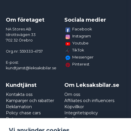
Om företaget
Sociala medier
Facebook
NA Stores AB
Idrottsvägen 33
Instagram
702 32 Örebro
Youtube
TikTok
Org.nr: 559333-4757
Messenger
E-post:
Pinterest
kundtjanst@leksaksbilar.se
Kundtjänst
Om Leksaksbilar.se
Kontakta oss
Om oss
Kampanjer och rabatter
Affiliates och influencers
Reklamation
Köpvillkor
Policy chase cars
Integritetspolicy
Returnera
Cookies
Logga in
Vi använder cookies