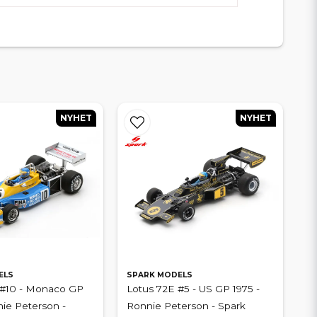
NYHET
NYHET
ELS
SPARK MODELS
 #10 - Monaco GP
Lotus 72E #5 - US GP 1975 -
nie Peterson -
Ronnie Peterson - Spark