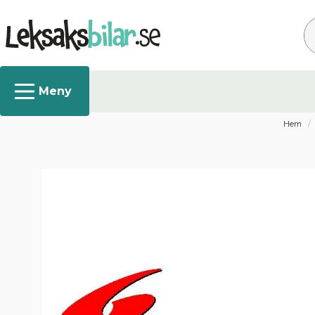
Sö
Hem