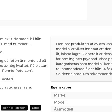
om exklusiv modellbil från
 72 E med nummer 1.
Den här produkten är av oss kate
modellbilar vilket innebär att d
m.
år, ibland lägre. Generellt är des
för samling och prydnad. Vissa 
ng där bilen är monterad på
kategoriseras som modellbil kan 
 av hög kvalitet. På plattan
rekommenderad ålder från 14 år är
 - Ronnie Peterson".
Se denna produkts rekommender
 Limited.
och vuxna samlare.
Egenskaper
Märke
Modell
Ronnie Peterson
Lotus
Årsmodell