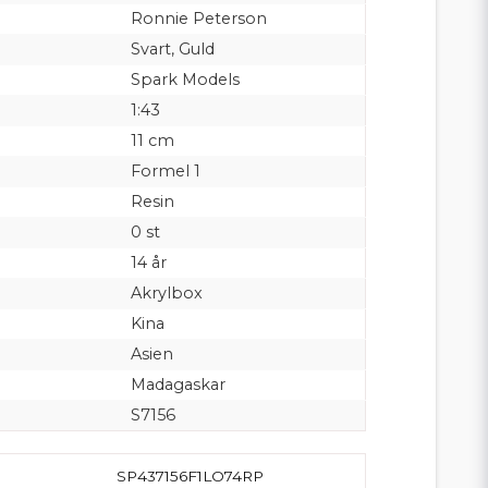
Ronnie Peterson
Svart, Guld
Spark Models
1:43
11 cm
Formel 1
Resin
0 st
14 år
Akrylbox
Kina
Asien
Madagaskar
S7156
SP437156F1LO74RP