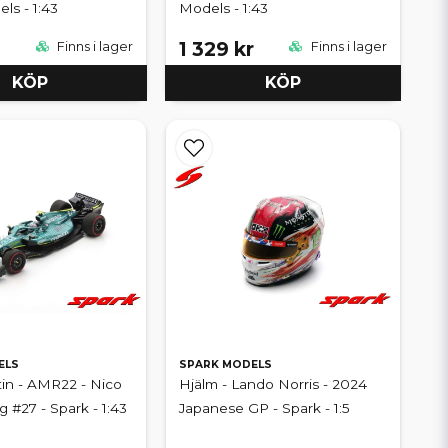
ls - 1:43
Models - 1:43
1 329 kr
Finns i lager
Finns i lager
KÖP
KÖP
ELS
SPARK MODELS
in - AMR22 - Nico
Hjälm - Lando Norris - 2024
 #27 - Spark - 1:43
Japanese GP - Spark - 1:5