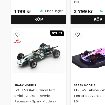
1:18
1 199 kr
2 799 kr
Finns i lager
KÖP
KÖP
NYHET
SPARK MODELS
SPARK MODELS
Lotus 59 #40 - Grand Prix
F1 - BWT Alpine - A
d'Albi F2 1969 - Ronnie
Fernando Alonso #1
Peterson - Spark Models -
1:64