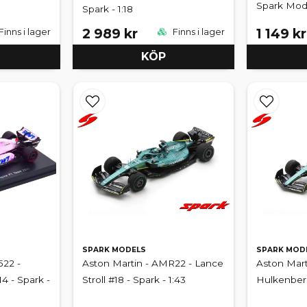
Spark Mode
Spark - 1:18
2 989 kr
1 149 kr
Finns i lager
Finns i lager
KÖP
SPARK MODELS
SPARK MOD
522 -
Aston Martin - AMR22 - Lance
Aston Mart
4 - Spark -
Stroll #18 - Spark - 1:43
Hulkenberg