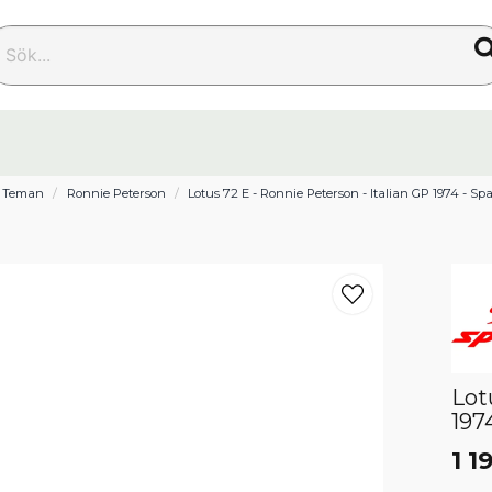
k...
Teman
Ronnie Peterson
Lotus 72 E - Ronnie Peterson - Italian GP 1974 - Spa
Lot
197
1 1