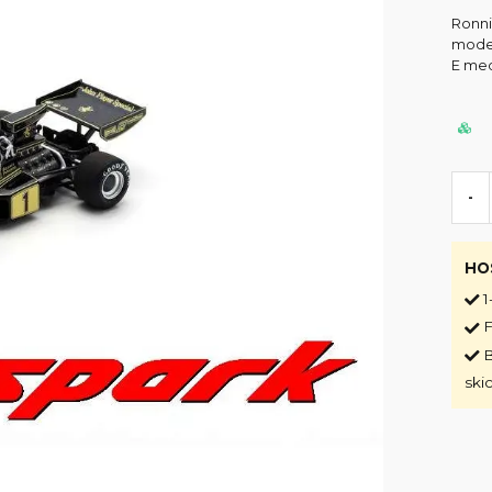
Ronni
modell
E me
-
HO
1
F
B
ski