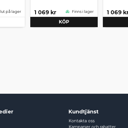
1 069 kr
1 069 k
lut på lager
Finns i lager
KÖP
edier
Kundtjänst
Kontakta oss
Kampanjer och rabatter