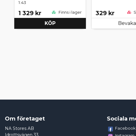
1:43
1 329 kr
329 kr
Finns i lager
S
KÖP
Bevaka
Om företaget
Sociala m
NA Stores AB
Facebook
Idrottsvägen 33
Instagram