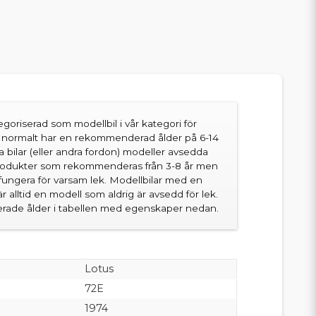
goriserad som modellbil i vår kategori för
en normalt har en rekommenderad ålder på 6-14
sa bilar (eller andra fordon) modeller avsedda
produkter som rekommenderas från 3-8 år men
fungera för varsam lek. Modellbilar med en
 alltid en modell som aldrig är avsedd för lek.
ade ålder i tabellen med egenskaper nedan.
Lotus
72E
1974