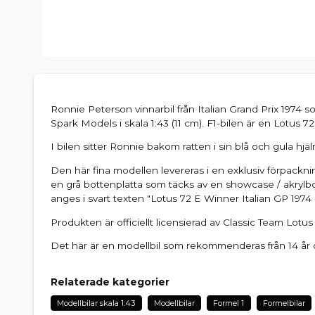
Ronnie Peterson vinnarbil från Italian Grand Prix 1974 s
Spark Models i skala 1:43 (11 cm). F1-bilen är en Lotus
I bilen sitter Ronnie bakom ratten i sin blå och gula hjäl
Den här fina modellen levereras i en exklusiv förpackni
en grå bottenplatta som täcks av en showcase / akrylbox
anges i svart texten "Lotus 72 E Winner Italian GP 1974
Produkten är officiellt licensierad av Classic Team Lotus
Det här är en modellbil som rekommenderas från 14 år 
Relaterade kategorier
Modellbilar skala 1:43
Modellbilar
Formel 1
Formelbilar