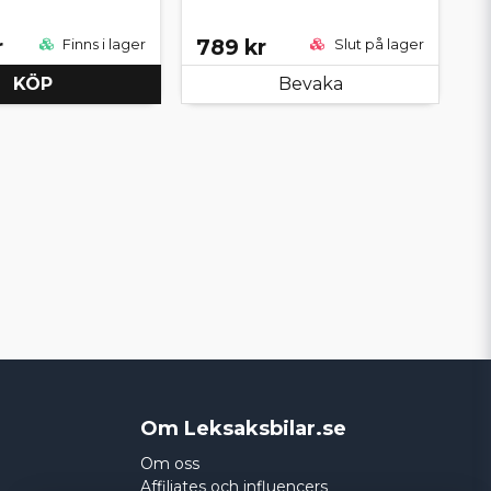
r
789 kr
Finns i lager
Slut på lager
KÖP
Bevaka
Om Leksaksbilar.se
Om oss
Affiliates och influencers