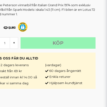
e Peterson vinnarbil från Italian Grand Prix 1974 som exklusiv
bil från Spark Models i skala 1:43 (11 cm). F1-bilen är en Lotus 72
d nummer 1.
KÖP
+
S OSS FÅR DU ALLTID
-2 dagars leverans
(vardagar)
60 dagars ångerrätt
rakt från 69 kr
Enkla returer
eställ innan kl 14.00 så
Hjälpsam kundtjänst
ckar vi samma dag