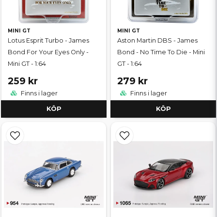
MINI GT
MINI GT
Lotus Esprit Turbo - James
Aston Martin DBS - James
Bond For Your Eyes Only -
Bond - No Time To Die - Mini
Mini GT - 1:64
GT - 1:64
259 kr
279 kr
Finns i lager
Finns i lager
KÖP
KÖP