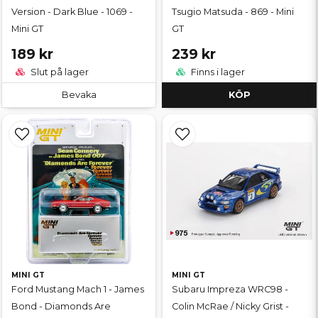
Version - Dark Blue - 1069 -
Tsugio Matsuda - 869 - Mini
Mini GT
GT
189 kr
239 kr
Slut på lager
Finns i lager
Bevaka
KÖP
MINI GT
MINI GT
Ford Mustang Mach 1 - James
Subaru Impreza WRC98 -
Bond - Diamonds Are
Colin McRae / Nicky Grist -