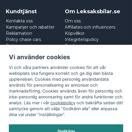
Kundtjänst
Om Leksaksbilar.se
Kontakta oss
Om oss
Kampanjer och rabatter
Affiliates och influencers
Reklamation
Köpvillkor
Policy chase cars
Integritetspolicy
Returnera
Cookies
Logga in
Vi använder cookies
Vi och våra partners använder cookies för att vår
webbplats ska fungera korrekt och ge dig den bästa
upplevelsen. Cookies med personlig användardata
används för personalisering av annonser och
marknadsföring. Cookies används även för personlig och
icke-personlig annonsering samt för andra funktioner och
analys. Läs mer i vår
cookiepolicy
och bekräfta sedan ditt
samtycke genom att välja "Godkänn alla" eller anpassa
dina val under "Inställningar".
Godkänn