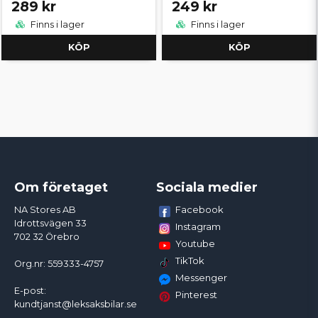
289 kr
249 kr
Finns i lager
Finns i lager
KÖP
KÖP
Om företaget
Sociala medier
Facebook
NA Stores AB
Idrottsvägen 33
Instagram
702 32 Örebro
Youtube
TikTok
Org.nr: 559333-4757
Messenger
E-post:
Pinterest
kundtjanst@leksaksbilar.se