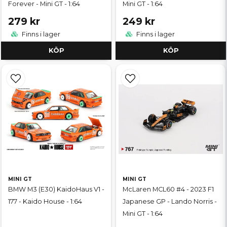
Forever - Mini GT - 1:64
Mini GT - 1:64
279 kr
249 kr
Finns i lager
Finns i lager
KÖP
KÖP
MINI GT
MINI GT
BMW M3 (E30) KaidoHaus V1 -
McLaren MCL60 #4 - 2023 F1
177 - Kaido House - 1:64
Japanese GP - Lando Norris -
Mini GT - 1:64