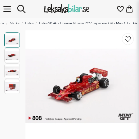
em
Märke
Lotus
Lotus 78 #6 - Gunnar Nilsson 1977 Japanese GP - Mini GT - 1:64