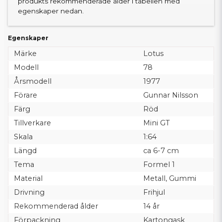
produkts rekommenderade ålder i tabellen med
egenskaper nedan.
Egenskaper
Märke
Lotus
Modell
78
Årsmodell
1977
Förare
Gunnar Nilsson
Färg
Röd
Tillverkare
Mini GT
Skala
1:64
Längd
ca 6-7 cm
Tema
Formel 1
Material
Metall, Gummi
Drivning
Frihjul
Rekommenderad ålder
14 år
Förpackning
Kartongask