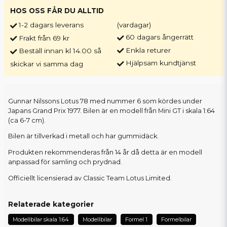
HOS OSS FÅR DU ALLTID
1-2 dagars leverans
(vardagar)
60 dagars ångerrätt
Frakt från 69 kr
Enkla returer
Beställ innan kl 14.00 så
Hjälpsam kundtjänst
skickar vi samma dag
Gunnar Nilssons Lotus 78 med nummer 6 som kördes under
Japans Grand Prix 1977. Bilen är en modell från Mini GT i skala 1:64
(ca 6-7 cm).
Bilen är tillverkad i metall och har gummidäck.
Produkten rekommenderas från 14 år då detta är en modell
anpassad för samling och prydnad.
Officiellt licensierad av Classic Team Lotus Limited.
Relaterade kategorier
Modellbilar skala 1:64
Modellbilar
Formel 1
Formelbilar