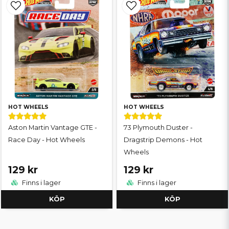
HOT WHEELS
HOT WHEELS
Aston Martin Vantage GTE -
73 Plymouth Duster -
Race Day - Hot Wheels
Dragstrip Demons - Hot
Wheels
129 kr
129 kr
Finns i lager
Finns i lager
KÖP
KÖP