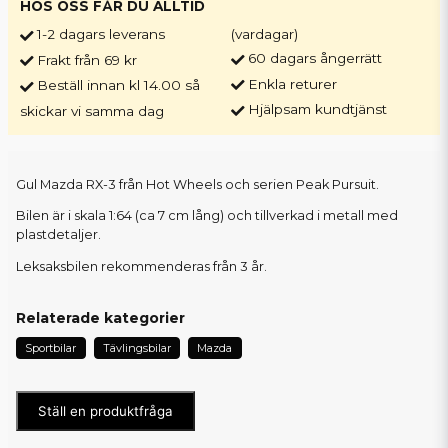
HOS OSS FÅR DU ALLTID
1-2 dagars leverans
(vardagar)
60 dagars ångerrätt
Frakt från 69 kr
Enkla returer
Beställ innan kl 14.00 så
Hjälpsam kundtjänst
skickar vi samma dag
Gul Mazda RX-3 från Hot Wheels och serien Peak Pursuit.
Bilen är i skala 1:64 (ca 7 cm lång) och tillverkad i metall med
plastdetaljer.
Leksaksbilen rekommenderas från 3 år.
Relaterade kategorier
Sportbilar
Tävlingsbilar
Mazda
Ställ en produktfråga