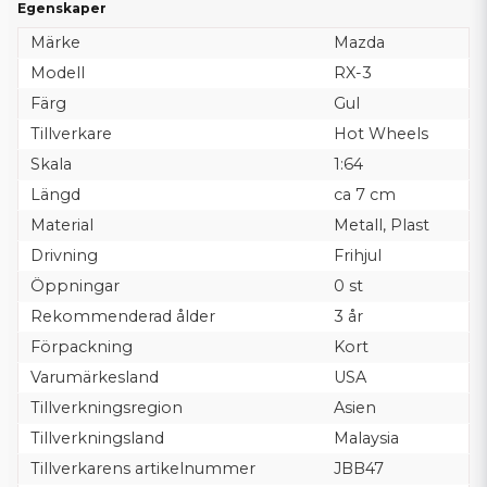
Egenskaper
Märke
Mazda
Modell
RX-3
Färg
Gul
Tillverkare
Hot Wheels
Skala
1:64
Längd
ca 7 cm
Material
Metall, Plast
Drivning
Frihjul
Öppningar
0 st
Rekommenderad ålder
3 år
Förpackning
Kort
Varumärkesland
USA
Tillverkningsregion
Asien
Tillverkningsland
Malaysia
Tillverkarens artikelnummer
JBB47