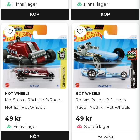
Finns i lager
Finns i lager
KÖP
KÖP
HOT WHEELS
HOT WHEELS
Mo-Stash - Röd - Let's Race -
Rockin' Railer - Blå - Let's
Netflix - Hot Wheels
Race - Netflix - Hot Wheels
49 kr
49 kr
Finns i lager
Slut på lager
KÖP
Bevaka