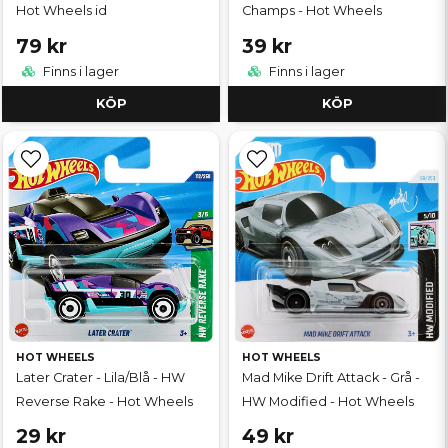
Hot Wheels id
Champs - Hot Wheels
79 kr
39 kr
Finns i lager
Finns i lager
KÖP
KÖP
HOT WHEELS
HOT WHEELS
Later Crater - Lila/Blå - HW
Mad Mike Drift Attack - Grå -
Reverse Rake - Hot Wheels
HW Modified - Hot Wheels
29 kr
49 kr