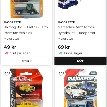
MAJORETTE
MAJORETTE
Unimog U530 - Lastbil - Farm
Mercedes-Benz Actros -
Premium Vehicles -
Rymdraket - Transporter -
Majorette
Majorette
49 kr
69 kr
Slut på lager
Finns i lager
Bevaka
KÖP