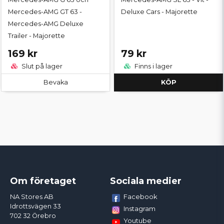
Mercedes-AMG GT 63 -
Deluxe Cars - Majorette
Mercedes-AMG Deluxe
Trailer - Majorette
169 kr
79 kr
Slut på lager
Finns i lager
Bevaka
KÖP
Om företaget
Sociala medier
Facebook
NA Stores AB
Idrottsvägen 33
Instagram
702 32 Örebro
Youtube