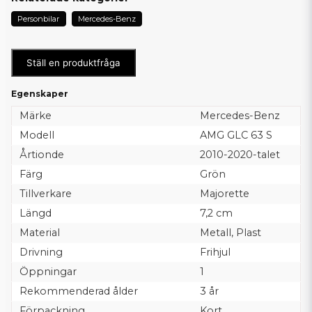
Personbilar
Mercedes-Benz
Ställ en produktfråga
Egenskaper
Märke
Mercedes-Benz
Modell
AMG GLC 63 S
Årtionde
2010-2020-talet
Färg
Grön
Tillverkare
Majorette
Längd
7,2 cm
Material
Metall, Plast
Drivning
Frihjul
Öppningar
1
Rekommenderad ålder
3 år
Förpackning
Kort