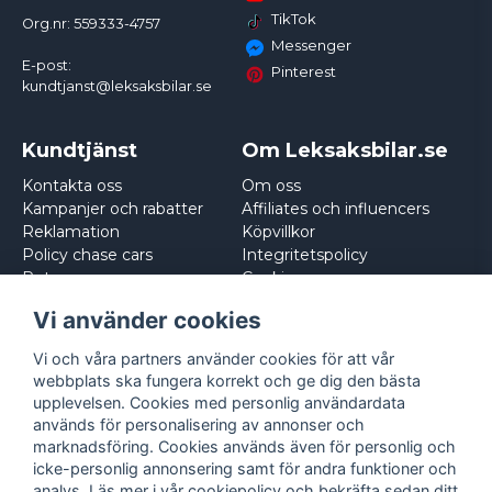
TikTok
Org.nr: 559333-4757
Messenger
E-post:
Pinterest
kundtjanst@leksaksbilar.se
Kundtjänst
Om Leksaksbilar.se
Kontakta oss
Om oss
Kampanjer och rabatter
Affiliates och influencers
Reklamation
Köpvillkor
Policy chase cars
Integritetspolicy
Returnera
Cookies
Logga in
Vi använder cookies
Vi och våra partners använder cookies för att vår
webbplats ska fungera korrekt och ge dig den bästa
upplevelsen. Cookies med personlig användardata
används för personalisering av annonser och
marknadsföring. Cookies används även för personlig och
icke-personlig annonsering samt för andra funktioner och
analys. Läs mer i vår
cookiepolicy
och bekräfta sedan ditt