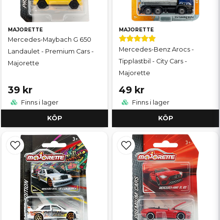
MAJORETTE
MAJORETTE
Mercedes-Maybach G 650
Mercedes-Benz Arocs -
Landaulet - Premium Cars -
Tipplastbil - City Cars -
Majorette
Majorette
39 kr
49 kr
Finns i lager
Finns i lager
KÖP
KÖP