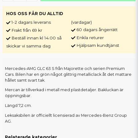
HOS OSS FÅR DU ALLTID
1-2 dagars leverans
(vardagar)
60 dagars ångerrätt
Frakt från 69 kr
Enkla returer
Beställ innan kl 14.00 så
Hjälpsam kundtjänst
skickar vi samma dag
Mercedes-AMG GLC 63 S från Majorette och serien Premium
Cars. Bilen har en grön något glittrig metalliclack åt det mattare
hållet samt svart tak.
Mercan är tillverkad i metall med plastdetaljer. Bakluckan är
öppningsbar.
Längd 7,2 cm.
Leksaksbilen är officiellt licensierad av Mercedes-Benz Group
AG.
Relaterade kategorier