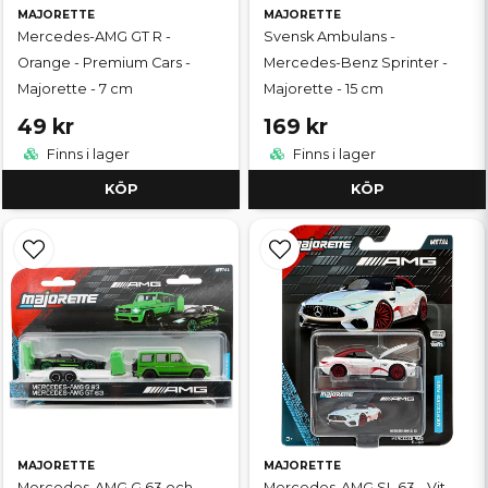
MAJORETTE
MAJORETTE
Mercedes-AMG GT R -
Svensk Ambulans -
Orange - Premium Cars -
Mercedes-Benz Sprinter -
Majorette - 7 cm
Majorette - 15 cm
49 kr
169 kr
Finns i lager
Finns i lager
KÖP
KÖP
MAJORETTE
MAJORETTE
Mercedes-AMG G 63 och
Mercedes-AMG SL 63 - Vit -