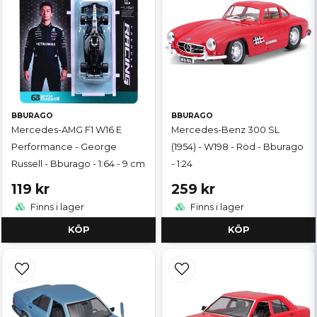
BBURAGO
BBURAGO
Mercedes-AMG F1 W16 E
Mercedes-Benz 300 SL
Performance - George
(1954) - W198 - Röd - Bburago
Russell - Bburago - 1:64 - 9 cm
- 1:24
119 kr
259 kr
Finns i lager
Finns i lager
KÖP
KÖP