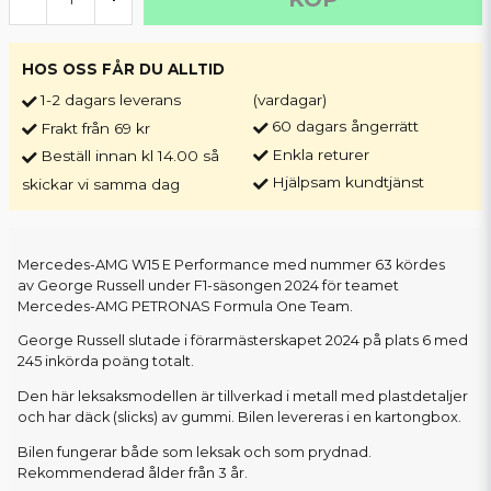
HOS OSS FÅR DU ALLTID
1-2 dagars leverans
(vardagar)
60 dagars ångerrätt
Frakt från 69 kr
Enkla returer
Beställ innan kl 14.00 så
Hjälpsam kundtjänst
skickar vi samma dag
Mercedes-AMG W15 E Performance med nummer 63 kördes
av George Russell under F1-säsongen 2024 för teamet
Mercedes-AMG PETRONAS Formula One Team.
George Russell slutade i förarmästerskapet 2024 på plats 6 med
245 inkörda poäng totalt.
Den här leksaksmodellen är tillverkad i metall med plastdetaljer
och har däck (slicks) av gummi. Bilen levereras i en kartongbox.
Bilen fungerar både som leksak och som prydnad.
Rekommenderad ålder från 3 år.