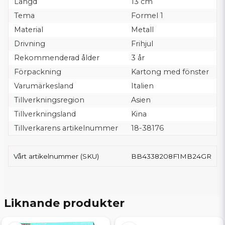
Längd
13 cm
Tema
Formel 1
Material
Metall
Drivning
Frihjul
Rekommenderad ålder
3 år
Förpackning
Kartong med fönster
Varumärkesland
Italien
Tillverkningsregion
Asien
Tillverkningsland
Kina
Tillverkarens artikelnummer
18-38176
Vårt artikelnummer (SKU)
BB4338208F1MB24GR
Liknande produkter