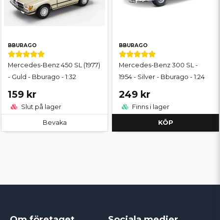
BBURAGO
BBURAGO
Mercedes-Benz 450 SL (1977)
Mercedes-Benz 300 SL -
- Guld - Bburago - 1:32
1954 - Silver - Bburago - 1:24
159 kr
249 kr
Slut på lager
Finns i lager
Bevaka
KÖP
Om företaget
Sociala medier