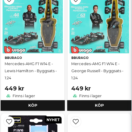
BBURAGO
BBURAGO
Mercedes-AMG F1 W14 E -
Mercedes-AMG F1 W14 E -
Lewis Hamilton - Byggsats -
George Russell - Byggsats -
1:24
1:24
449 kr
449 kr
Finns i lager
Finns i lager
KÖP
KÖP
NYHET