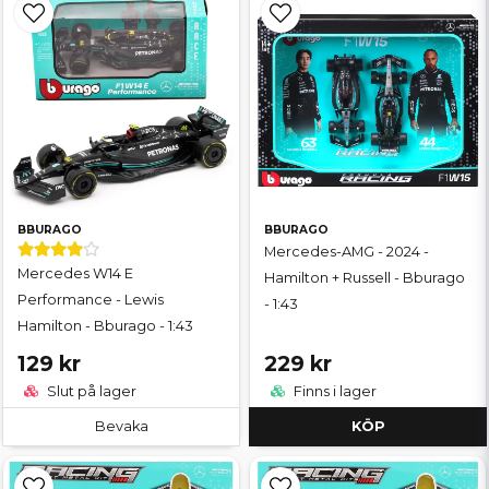
BBURAGO
BBURAGO
Mercedes-AMG - 2024 -
Mercedes W14 E
Hamilton + Russell - Bburago
Performance - Lewis
- 1:43
Hamilton - Bburago - 1:43
129 kr
229 kr
Slut på lager
Finns i lager
Bevaka
KÖP