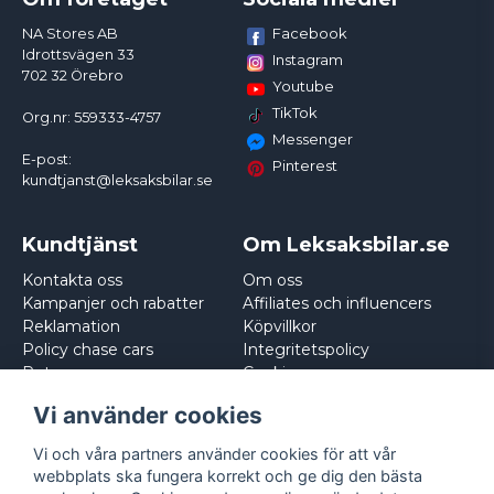
Facebook
NA Stores AB
Idrottsvägen 33
Instagram
702 32 Örebro
Youtube
TikTok
Org.nr: 559333-4757
Messenger
E-post:
Pinterest
kundtjanst@leksaksbilar.se
Kundtjänst
Om Leksaksbilar.se
Kontakta oss
Om oss
Kampanjer och rabatter
Affiliates och influencers
Reklamation
Köpvillkor
Policy chase cars
Integritetspolicy
Returnera
Cookies
Logga in
Vi använder cookies
Vi och våra partners använder cookies för att vår
webbplats ska fungera korrekt och ge dig den bästa