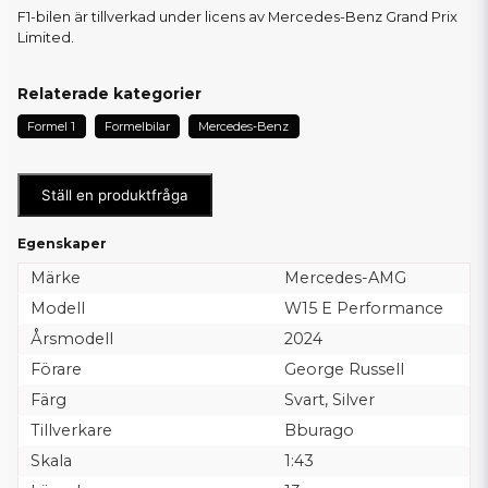
F1-bilen är tillverkad under licens av Mercedes-Benz Grand Prix
Limited.
Relaterade kategorier
Formel 1
Formelbilar
Mercedes-Benz
Ställ en produktfråga
Egenskaper
Märke
Mercedes-AMG
Modell
W15 E Performance
Årsmodell
2024
Förare
George Russell
Färg
Svart, Silver
Tillverkare
Bburago
Skala
1:43