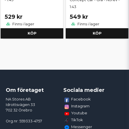
1:43
529 kr
549 kr
Finns i lager
Finns i lager
KÖP
KÖP
Om företaget
Sociala medier
Facebook
NA Stores AB
Idrottsvägen 33
Instagram
702 32 Örebro
Youtube
TikTok
Org.nr: 559333-4757
Messenger