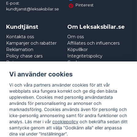
E-post:
Pinterest
kundtjanst@leksaksbilar.se
Kundtjänst
Om Leksaksbilar.se
Kontakta oss
Om oss
Kampanjer och rabatter
Affiliates och influencers
Reklamation
Köpvillkor
Policy chase cars
Integritetspolicy
Returnera
Cookies
Logga in
Vi använder cookies
Vi och våra partners använder cookies för att vår
webbplats ska fungera korrekt och ge dig den bästa
upplevelsen. Cookies med personlig användardata
används för personalisering av annonser och
marknadsföring. Cookies används även för personlig och
icke-personlig annonsering samt för andra funktioner och
analys. Läs mer i vår
cookiepolicy
och bekräfta sedan ditt
samtycke genom att välja "Godkänn alla" eller anpassa
dina val under "Inställningar".