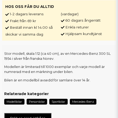
HOS OSS FÅR DU ALLTID
1-2 dagars leverans
(vardagar)
60 dagars ångerrätt
Frakt från 69 kr
Enkla returer
Beställ innan kl 14.00 så
Hjälpsam kundtjänst
skickar vi samma dag
Stor modell, skala 1:12 (ca 40 cm), av en Mercedes-Benz 300 SL
1954 i silver från franska Norev.
Modellen är limiterad till 1000 exemplar och varje modell är
numrerad med en märkning under bilen.
Bilen är en modellbil avsedd för samlare över 14 år.
Relaterade kategorier
Modellbilar
Personbilar
Sportbilar
Mercedes-Benz