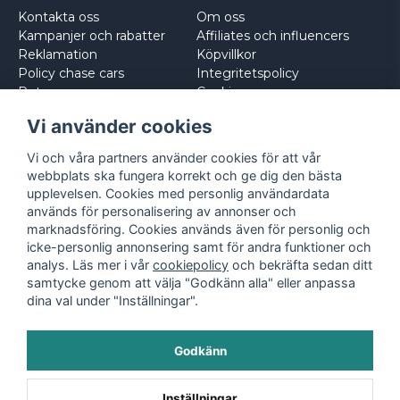
Kontakta oss
Om oss
Kampanjer och rabatter
Affiliates och influencers
Reklamation
Köpvillkor
Policy chase cars
Integritetspolicy
Returnera
Cookies
Logga in
Vi använder cookies
Vi och våra partners använder cookies för att vår
webbplats ska fungera korrekt och ge dig den bästa
upplevelsen. Cookies med personlig användardata
används för personalisering av annonser och
marknadsföring. Cookies används även för personlig och
icke-personlig annonsering samt för andra funktioner och
analys. Läs mer i vår
cookiepolicy
och bekräfta sedan ditt
samtycke genom att välja "Godkänn alla" eller anpassa
dina val under "Inställningar".
Godkänn
©
2026
- Leksaksbilar.se
Inställningar