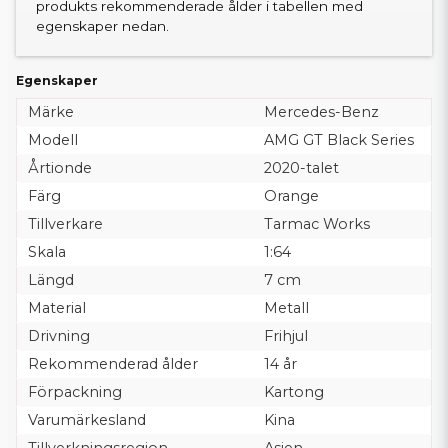
produkts rekommenderade ålder i tabellen med
egenskaper nedan.
Egenskaper
Märke
Mercedes-Benz
Modell
AMG GT Black Series
Årtionde
2020-talet
Färg
Orange
Tillverkare
Tarmac Works
Skala
1:64
Längd
7 cm
Material
Metall
Drivning
Frihjul
Rekommenderad ålder
14 år
Förpackning
Kartong
Varumärkesland
Kina
Tillverkningsregion
Asien