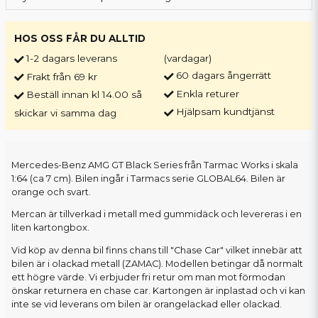
HOS OSS FÅR DU ALLTID
1-2 dagars leverans
(vardagar)
60 dagars ångerrätt
Frakt från 69 kr
Enkla returer
Beställ innan kl 14.00 så
Hjälpsam kundtjänst
skickar vi samma dag
Mercedes-Benz AMG GT Black Series från Tarmac Works i skala
1:64 (ca 7 cm). Bilen ingår i Tarmacs serie GLOBAL64. Bilen är
orange och svart.
Mercan är tillverkad i metall med gummidäck och levereras i en
liten kartongbox.
Vid köp av denna bil finns chans till "Chase Car" vilket innebär att
bilen är i olackad metall (ZAMAC). Modellen betingar då normalt
ett högre värde. Vi erbjuder fri retur om man mot förmodan
önskar returnera en chase car. Kartongen är inplastad och vi kan
inte se vid leverans om bilen är orangelackad eller olackad.