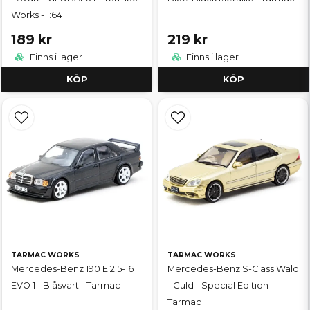
Works - 1:64
189 kr
219 kr
Finns i lager
Finns i lager
KÖP
KÖP
TARMAC WORKS
TARMAC WORKS
Mercedes-Benz 190 E 2.5-16
Mercedes-Benz S-Class Wald
EVO 1 - Blåsvart - Tarmac
- Guld - Special Edition -
Tarmac