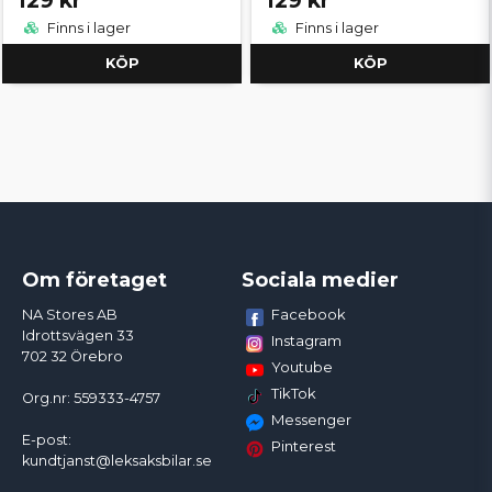
129 kr
129 kr
Finns i lager
Finns i lager
KÖP
KÖP
Om företaget
Sociala medier
Facebook
NA Stores AB
Idrottsvägen 33
Instagram
702 32 Örebro
Youtube
TikTok
Org.nr: 559333-4757
Messenger
E-post:
Pinterest
kundtjanst@leksaksbilar.se