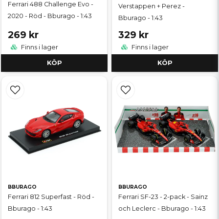
Ferrari 488 Challenge Evo -
Verstappen + Perez -
2020 - Röd - Bburago - 1:43
Bburago - 1:43
269 kr
329 kr
Finns i lager
Finns i lager
KÖP
KÖP
BBURAGO
BBURAGO
Ferrari 812 Superfast - Röd -
Ferrari SF-23 - 2-pack - Sainz
Bburago - 1:43
och Leclerc - Bburago - 1:43