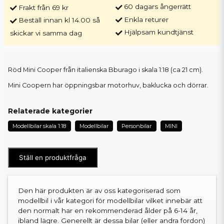
60 dagars ångerrätt
Frakt från 69 kr
Enkla returer
Beställ innan kl 14.00 så
Hjälpsam kundtjänst
skickar vi samma dag
Röd Mini Cooper från italienska Bburago i skala 1:18 (ca 21 cm).
Mini Coopern har öppningsbar motorhuv, baklucka och dörrar.
Relaterade kategorier
Modellbilar skala 1:18
Modellbilar
Personbilar
MINI
Ställ en produktfråga
Den här produkten är av oss kategoriserad som
modellbil i vår kategori för modellbilar vilket innebär att
den normalt har en rekommenderad ålder på 6-14 år,
ibland lägre. Generellt är dessa bilar (eller andra fordon)