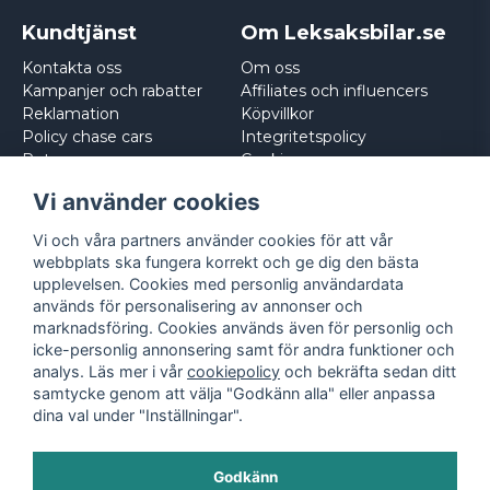
Kundtjänst
Om Leksaksbilar.se
Kontakta oss
Om oss
Kampanjer och rabatter
Affiliates och influencers
Reklamation
Köpvillkor
Policy chase cars
Integritetspolicy
Returnera
Cookies
Logga in
Vi använder cookies
Vi och våra partners använder cookies för att vår
webbplats ska fungera korrekt och ge dig den bästa
upplevelsen. Cookies med personlig användardata
används för personalisering av annonser och
marknadsföring. Cookies används även för personlig och
icke-personlig annonsering samt för andra funktioner och
analys. Läs mer i vår
cookiepolicy
och bekräfta sedan ditt
samtycke genom att välja "Godkänn alla" eller anpassa
dina val under "Inställningar".
Godkänn