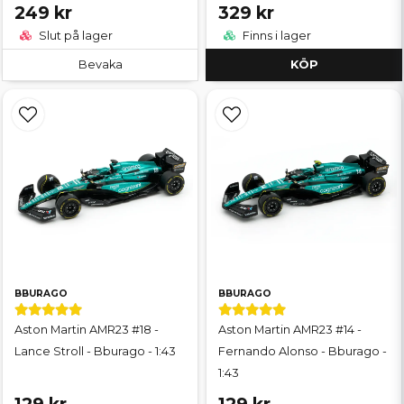
249 kr
329 kr
Slut på lager
Finns i lager
Bevaka
KÖP
BBURAGO
BBURAGO
Aston Martin AMR23 #18 -
Aston Martin AMR23 #14 -
Lance Stroll - Bburago - 1:43
Fernando Alonso - Bburago -
1:43