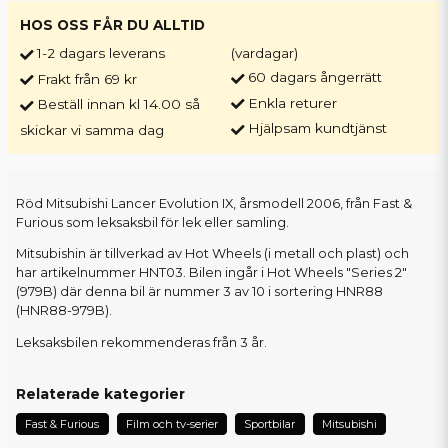
HOS OSS FÅR DU ALLTID
1-2 dagars leverans
(vardagar)
60 dagars ångerrätt
Frakt från 69 kr
Enkla returer
Beställ innan kl 14.00 så
Hjälpsam kundtjänst
skickar vi samma dag
Röd Mitsubishi Lancer Evolution IX, årsmodell 2006, från Fast &
Furious som leksaksbil för lek eller samling.
Mitsubishin är tillverkad av Hot Wheels (i metall och plast) och
har artikelnummer HNT03. Bilen ingår i Hot Wheels "Series 2"
(979B) där denna bil är nummer 3 av 10 i sortering HNR88
(HNR88-979B).
Leksaksbilen rekommenderas från 3 år.
Relaterade kategorier
Fast & Furious
Film och tv-serier
Sportbilar
Mitsubishi