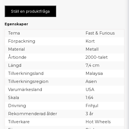
Ställ en produktfråga
Egenskaper
Tema
Fast & Furious
Förpackning
Kort
Material
Metall
Årtionde
2000-talet
Längd
7,4 cm
Tillverkningsland
Malaysia
Tillverkningsregion
Asien
Varumärkesland
USA
Skala
1:64
Drivning
Frihjul
Rekommenderad ålder
3 år
Tillverkare
Hot Wheels