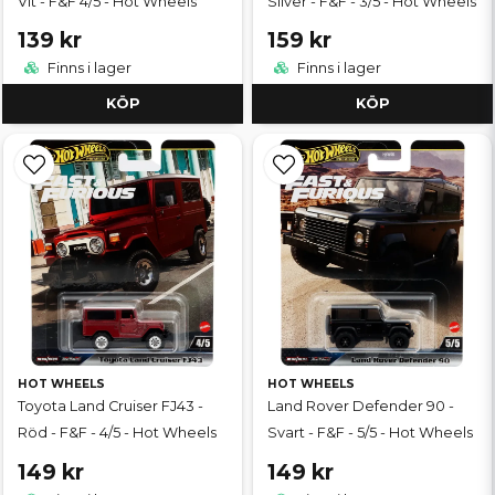
Vit - F&F 4/5 - Hot Wheels
Silver - F&F - 3/5 - Hot Wheels
139 kr
159 kr
Finns i lager
Finns i lager
KÖP
KÖP
HOT WHEELS
HOT WHEELS
Toyota Land Cruiser FJ43 -
Land Rover Defender 90 -
Röd - F&F - 4/5 - Hot Wheels
Svart - F&F - 5/5 - Hot Wheels
149 kr
149 kr