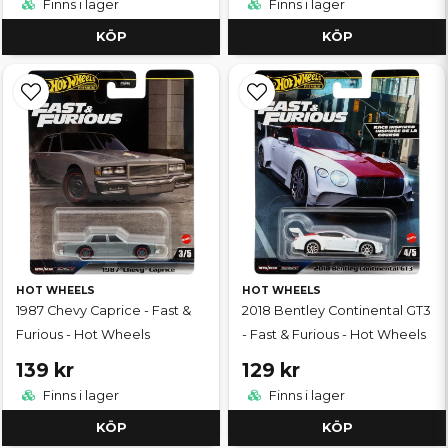
Finns i lager
Finns i lager
KÖP
KÖP
HOT WHEELS
HOT WHEELS
1987 Chevy Caprice - Fast &
2018 Bentley Continental GT3
Furious - Hot Wheels
- Fast & Furious - Hot Wheels
139 kr
129 kr
Finns i lager
Finns i lager
KÖP
KÖP