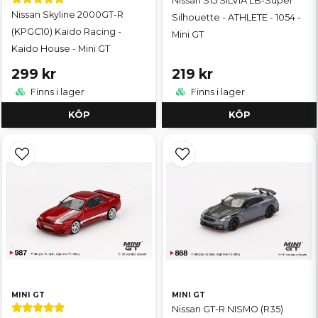
Nissan S15 SILVIA LB-Super
Nissan Skyline 2000GT-R
Silhouette - ATHLETE - 1054 -
(KPGC10) Kaido Racing -
Mini GT
Kaido House - Mini GT
299 kr
219 kr
Finns i lager
Finns i lager
KÖP
KÖP
MINI GT
MINI GT
Nissan GT-R NISMO (R35)