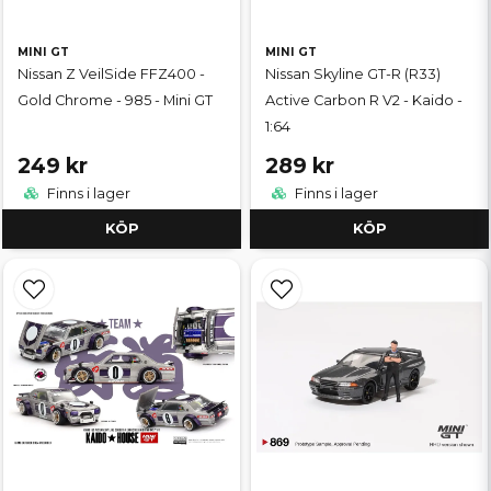
MINI GT
MINI GT
Nissan Z VeilSide FFZ400 -
Nissan Skyline GT-R (R33)
Gold Chrome - 985 - Mini GT
Active Carbon R V2 - Kaido -
1:64
249 kr
289 kr
Finns i lager
Finns i lager
KÖP
KÖP