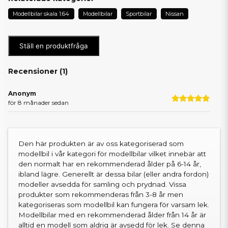
Modellbilar skala 1:64
Modellbilar
Sportbilar
Nissan
Ställ en produktfråga
Recensioner (
1
)
Anonym
för 8 månader sedan
Den här produkten är av oss kategoriserad som
modellbil i vår kategori för modellbilar vilket innebär att
den normalt har en rekommenderad ålder på 6-14 år,
ibland lägre. Generellt är dessa bilar (eller andra fordon)
modeller avsedda för samling och prydnad. Vissa
produkter som rekommenderas från 3-8 år men
kategoriseras som modellbil kan fungera för varsam lek.
Modellbilar med en rekommenderad ålder från 14 år är
alltid en modell som aldrig är avsedd för lek. Se denna