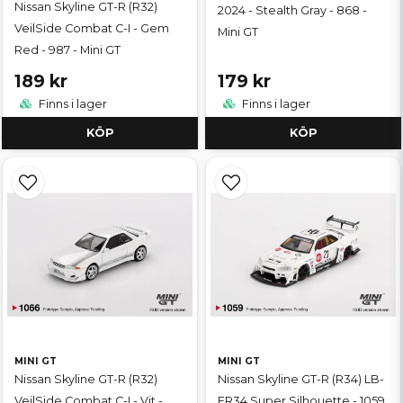
Nissan Skyline GT-R (R32)
2024 - Stealth Gray - 868 -
VeilSide Combat C-I - Gem
Mini GT
Red - 987 - Mini GT
189 kr
179 kr
Finns i lager
Finns i lager
KÖP
KÖP
MINI GT
MINI GT
Nissan Skyline GT-R (R32)
Nissan Skyline GT-R (R34) LB-
VeilSide Combat C-I - Vit -
ER34 Super Silhouette - 1059