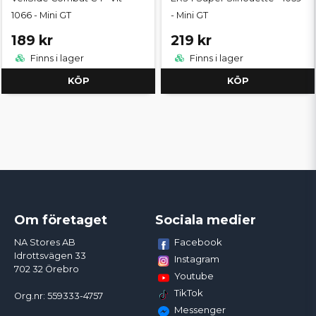
1066 - Mini GT
- Mini GT
189 kr
219 kr
Finns i lager
Finns i lager
KÖP
KÖP
Om företaget
Sociala medier
Facebook
NA Stores AB
Idrottsvägen 33
Instagram
702 32 Örebro
Youtube
TikTok
Org.nr: 559333-4757
Messenger