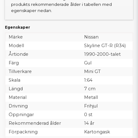
produkts rekommenderade ålder i tabellen med
egenskaper nedan.
Egenskaper
Märke
Nissan
Modell
Skyline GT-R (R34)
Årtionde
1990-2000-talet
Färg
Gul
Tillverkare
Mini GT
Skala
1:64
Längd
7 cm
Material
Metall
Drivning
Frihjul
Öppningar
0 st
Rekommenderad ålder
14 år
Förpackning
Kartongask