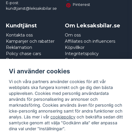
E-post:
Pinterest
kundtjanst@leksaksbilar.se
Kundtjänst
Om Leksaksbilar.se
Kontakta oss
Om oss
Kampanjer och rabatter
Affiliates och influencers
Reklamation
Köpvillkor
Policy chase cars
Integritetspolicy
Returnera
Cookies
Logga in
Vi använder cookies
Vi och våra partners använder cookies för att vår
webbplats ska fungera korrekt och ge dig den bästa
upplevelsen. Cookies med personlig användardata
används för personalisering av annonser och
marknadsföring. Cookies används även för personlig och
icke-personlig annonsering samt för andra funktioner och
analys. Läs mer i vår
cookiepolicy
och bekräfta sedan ditt
samtycke genom att välja "Godkänn alla" eller anpassa
dina val under "Inställningar".