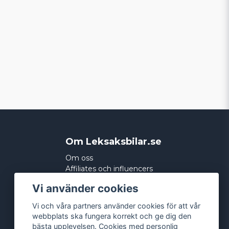
Om Leksaksbilar.se
Om oss
Affiliates och influencers
Köpvillkor
Vi använder cookies
Integritetspolicy
Cookies
Vi och våra partners använder cookies för att vår
webbplats ska fungera korrekt och ge dig den
bästa upplevelsen. Cookies med personlig