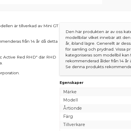
dellen är tillverkad av Mini GT
Den här produkten är av oss kate
modellbilar vilket innebär att d
ommenderas från 14 år då detta
år, ibland lägre. Generellt är des
för samling och prydnad. Vissa 
kategoriseras som modellbil kan 
pec Active Red RHD" där RHD
rekommenderad ålder från 14 år är
a.
Se denna produkts rekommender
rporation.
Egenskaper
Märke
Modell
Årtionde
Färg
Tillverkare