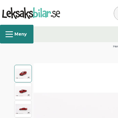
Sö
He