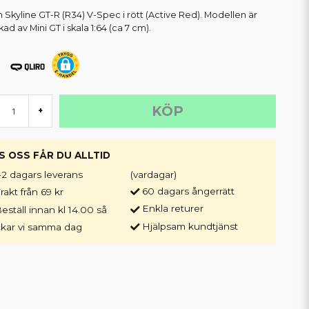
n Skyline GT-R (R34) V-Spec i rött (Active Red). Modellen är
rkad av Mini GT i skala 1:64 (ca 7 cm).
KÖP
+
S OSS FÅR DU ALLTID
-2 dagars leverans
(vardagar)
60 dagars ångerrätt
rakt från 69 kr
Enkla returer
eställ innan kl 14.00 så
Hjälpsam kundtjänst
ckar vi samma dag