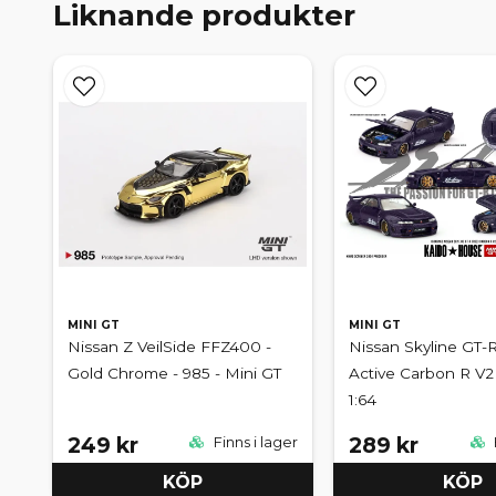
Liknande produkter
MINI GT
MINI GT
Nissan Z VeilSide FFZ400 -
Nissan Skyline GT-R
Gold Chrome - 985 - Mini GT
Active Carbon R V2 
1:64
249 kr
289 kr
Finns i lager
KÖP
KÖP