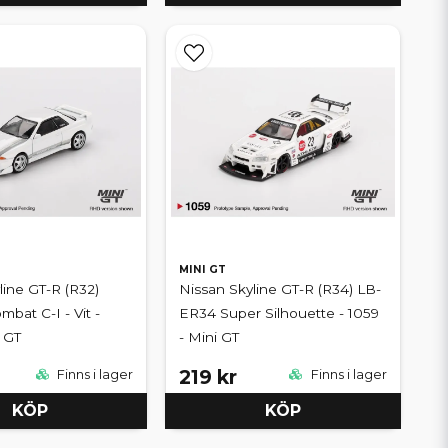
MINI GT
line GT-R (R32)
Nissan Skyline GT-R (R34) LB-
mbat C-I - Vit -
ER34 Super Silhouette - 1059
i GT
- Mini GT
219 kr
Finns i lager
Finns i lager
KÖP
KÖP