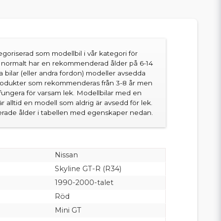
goriserad som modellbil i vår kategori för
en normalt har en rekommenderad ålder på 6-14
sa bilar (eller andra fordon) modeller avsedda
produkter som rekommenderas från 3-8 år men
fungera för varsam lek. Modellbilar med en
 alltid en modell som aldrig är avsedd för lek.
ade ålder i tabellen med egenskaper nedan.
Nissan
Skyline GT-R (R34)
1990-2000-talet
Röd
Mini GT