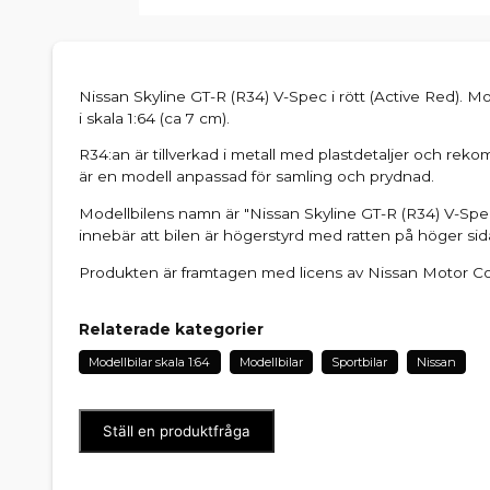
Nissan Skyline GT-R (R34) V-Spec i rött (Active Red). Mo
i skala 1:64 (ca 7 cm).
R34:an är tillverkad i metall med plastdetaljer och rek
är en modell anpassad för samling och prydnad.
Modellbilens namn är "Nissan Skyline GT-R (R34) V-S
innebär att bilen är högerstyrd med ratten på höger sid
Produkten är framtagen med licens av Nissan Motor Co
Relaterade kategorier
Modellbilar skala 1:64
Modellbilar
Sportbilar
Nissan
Ställ en produktfråga