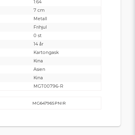
1:64
7 cm
Metall
Frihjul
0 st
14 år
Kartongask
Kina
Asien
Kina
MGT00796-R
MG64796SPNIR