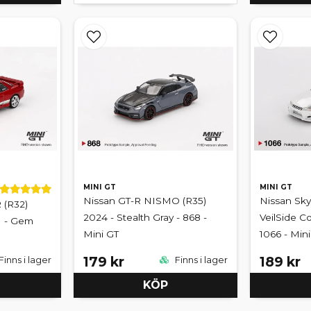
MINI GT
MINI GT
Nissan GT-R NISMO (R35)
Nissan Sky
 (R32)
2024 - Stealth Gray - 868 -
VeilSide Co
I - Gem
Mini GT
1066 - Min
179 kr
189 kr
Finns i lager
Finns i lager
KÖP