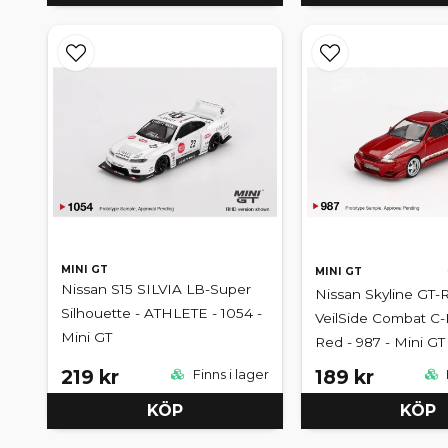
MINI GT
MINI GT
Nissan S15 SILVIA LB-Super
Nissan Skyline GT-R
Silhouette - ATHLETE - 1054 -
VeilSide Combat C-
Mini GT
Red - 987 - Mini GT
219 kr
189 kr
Finns i lager
KÖP
KÖP