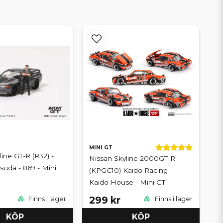
MINI GT
ine GT-R (R32) -
Nissan Skyline 2000GT-R
suda - 869 - Mini
(KPGC10) Kaido Racing -
Kaido House - Mini GT
299 kr
Finns i lager
Finns i lager
KÖP
KÖP