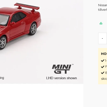
Nissa
tillve
-
HO
1
F
B
ski