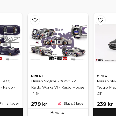
MINI GT
MINI GT
 (R33)
Nissan Skyline 2000GT-R
Nissan Skyl
- Kaido -
Kaido Works V1 - Kaido House
Tsugio Mat
- 1:64
GT
279 kr
239 kr
Finns i lager
Slut på lager
Bevaka