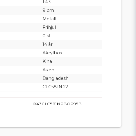
1:43
9 cm
Metall
Frihjul
0 st
14 år
Akrylbox
Kina
Asien
Bangladesh
CLC581N.22
IX43CLC581NPBOP95B