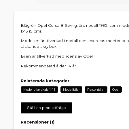
Blågrön Opel Corsa B Swing, årsmodell 1995, som modell
1:43 (9 cm).
Modellen är tillverkad i metall och levereras monterad 
täckande akrylbox.
Bilen är tillverkad med licens av Opel.
Rekommenderad ålder 14 år.
Relaterade kategorier
Modellbilar skala 1:43
Modellbilar
Personbilar
Opel
Ställ en produktfråga
Recensioner (
1
)