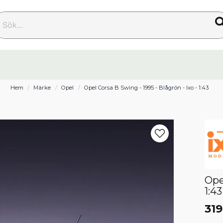
k...
Hem
Märke
Opel
Opel Corsa B Swing - 1995 - Blågrön - Ixo - 1:43
Ope
1:43
319