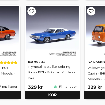
IXO MODELS
IXO MODELS
Plymouth Satellite Sebring
 1971 -
Volkswage
Plus - 1971 - Blå - Ixo Models -
o Models -
Cabin - 198
1:43
Models - 1
329 kr
329 kr
Finns i lager
Finns i lager
KÖP