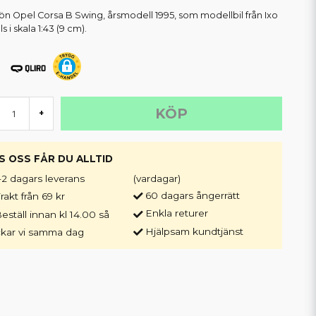
ön Opel Corsa B Swing, årsmodell 1995, som modellbil från Ixo
 i skala 1:43 (9 cm).
KÖP
+
S OSS FÅR DU ALLTID
-2 dagars leverans
(vardagar)
60 dagars ångerrätt
rakt från 69 kr
Enkla returer
eställ innan kl 14.00 så
Hjälpsam kundtjänst
ckar vi samma dag