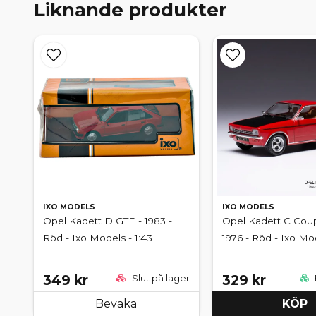
Liknande produkter
IXO MODELS
IXO MODELS
Opel Kadett D GTE - 1983 -
Opel Kadett C Cou
Röd - Ixo Models - 1:43
1976 - Röd - Ixo Mod
349 kr
329 kr
Slut på lager
Bevaka
KÖP