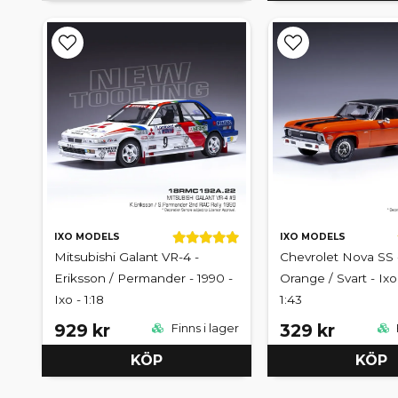
IXO MODELS
IXO MODELS
Mitsubishi Galant VR-4 -
Chevrolet Nova SS -
Eriksson / Permander - 1990 -
Orange / Svart - Ix
Ixo - 1:18
1:43
929 kr
329 kr
Finns i lager
KÖP
KÖP