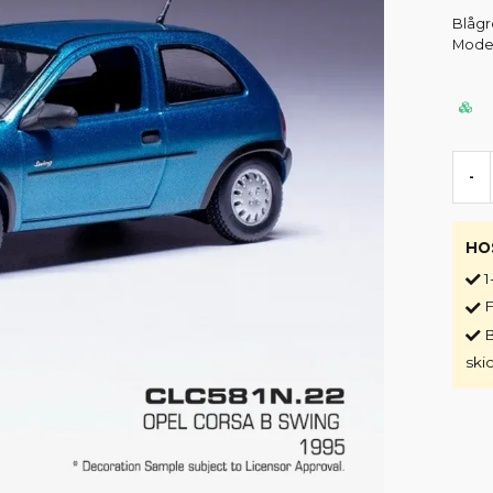
Blågr
Models
-
HO
1
F
B
ski