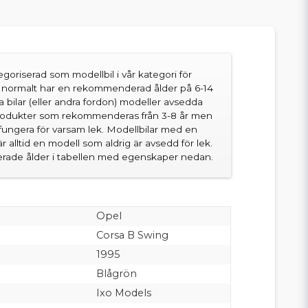
goriserad som modellbil i vår kategori för
en normalt har en rekommenderad ålder på 6-14
sa bilar (eller andra fordon) modeller avsedda
produkter som rekommenderas från 3-8 år men
fungera för varsam lek. Modellbilar med en
 alltid en modell som aldrig är avsedd för lek.
ade ålder i tabellen med egenskaper nedan.
Opel
Corsa B Swing
1995
Blågrön
Ixo Models