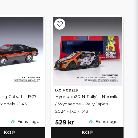
IXO MODELS
ng Coba II - 1977 -
Hyundai i20 N Rally1 - Neuville
 Models - 1:43
/ Wydaeghe - Rally Japan
2024 - Ixo - 1:43
529 kr
Finns i lager
Finns i lager
KÖP
KÖP