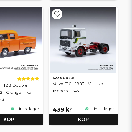
IXO MODELS
Volvo F10 - 1983 - Vit - Ixo
n T2B Double
Models - 1:43
2 - Orange - Ixo
:43
439 kr
Finns i lager
Finns i lager
KÖP
KÖP