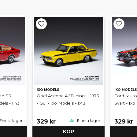
IXO MODELS
IXO MODELS
pe SR -
Opel Ascona A "Tuning" - 1973
Ford Musta
els - 1:43
- Gul - Ixo Models - 1:43
Svart - Ixo
329 kr
329 kr
Finns i lager
Finns i lager
KÖP