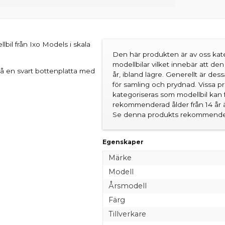
bil från Ixo Models i skala
Den här produkten är av oss kate
modellbilar vilket innebär att d
på en svart bottenplatta med
år, ibland lägre. Generellt är des
för samling och prydnad. Vissa 
kategoriseras som modellbil kan 
rekommenderad ålder från 14 år är
Se denna produkts rekommender
Egenskaper
Märke
Modell
Årsmodell
Färg
Tillverkare