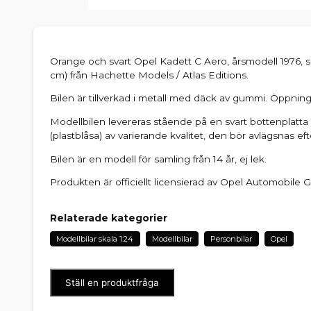
Orange och svart Opel Kadett C Aero, årsmodell 1976, som
cm) från Hachette Models / Atlas Editions.
Bilen är tillverkad i metall med däck av gummi. Öppning
Modellbilen levereras stående på en svart bottenplatta 
(plastblåsa) av varierande kvalitet, den bör avlägsnas eft
Bilen är en modell för samling från 14 år, ej lek.
Produkten är officiellt licensierad av Opel Automobile
Relaterade kategorier
Modellbilar skala 1:24
Modellbilar
Personbilar
Opel
Ställ en produktfråga