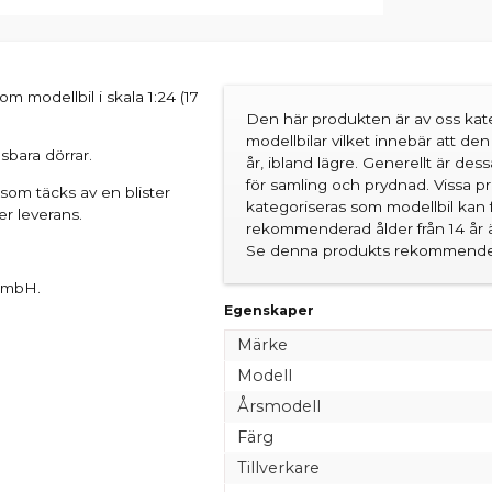
 modellbil i skala 1:24 (17
Den här produkten är av oss kate
modellbilar vilket innebär att d
sbara dörrar.
år, ibland lägre. Generellt är des
för samling och prydnad. Vissa 
som täcks av en blister
kategoriseras som modellbil kan 
er leverans.
rekommenderad ålder från 14 år är
Se denna produkts rekommender
 GmbH.
Egenskaper
Märke
Modell
Årsmodell
Färg
Tillverkare