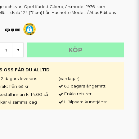
e och svart Opel Kadett C Aero, årsmodell 1976, som
bil i skala 1:24 (17 cm) från Hachette Models / Atlas Editions.
KÖP
+
S OSS FÅR DU ALLTID
-2 dagars leverans
(vardagar)
60 dagars ångerrätt
rakt från 69 kr
Enkla returer
eställ innan kl 14.00 så
Hjälpsam kundtjänst
ckar vi samma dag