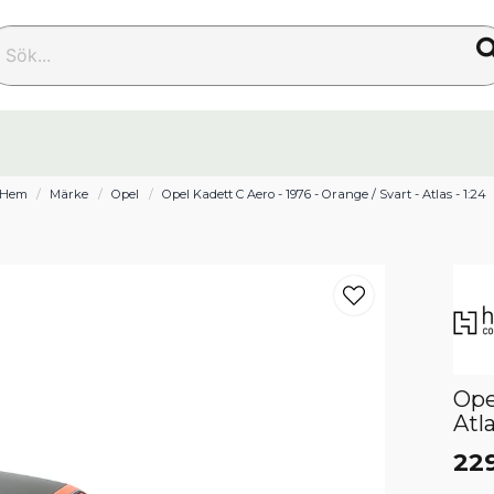
k...
Hem
Märke
Opel
Opel Kadett C Aero - 1976 - Orange / Svart - Atlas - 1:24
Ope
Atla
229