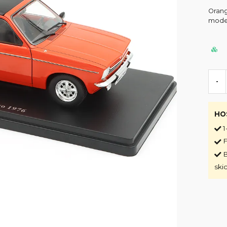
Orang
modell
-
HO
1
F
B
ski