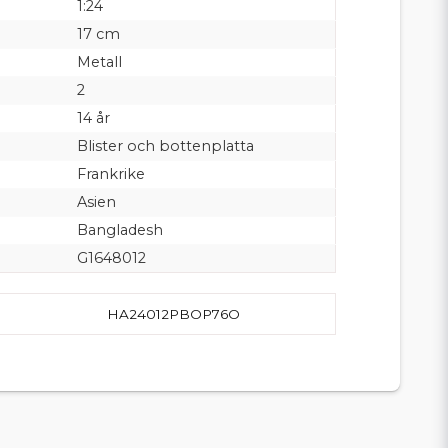
1:24
17 cm
Metall
2
14 år
Blister och bottenplatta
Frankrike
Asien
Bangladesh
G1648012
HA24012PBOP76O