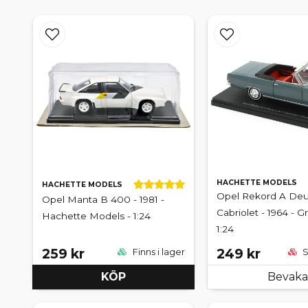
HACHETTE MODELS
HACHETTE MODELS
Opel Rekord A Deu
Opel Manta B 400 - 1981 -
Cabriolet - 1964 - Gr
Hachette Models - 1:24
1:24
259 kr
249 kr
Finns i lager
S
KÖP
Bevaka