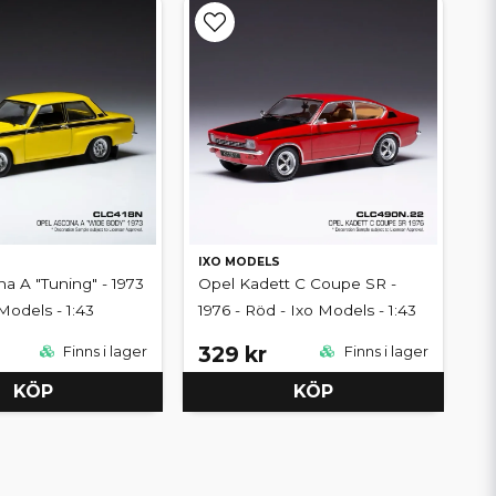
IXO MODELS
a A "Tuning" - 1973
Opel Kadett C Coupe SR -
 Models - 1:43
1976 - Röd - Ixo Models - 1:43
329 kr
Finns i lager
Finns i lager
KÖP
KÖP