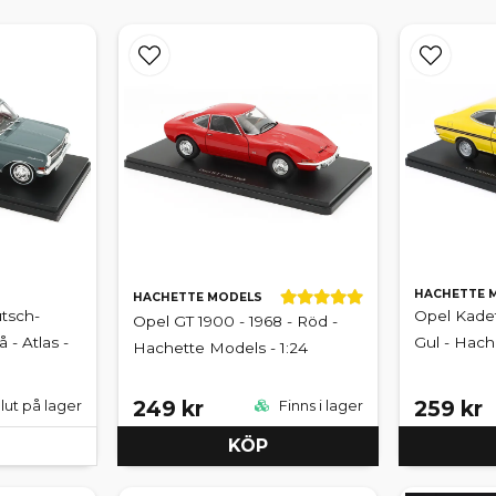
HACHETTE 
HACHETTE MODELS
tsch-
Opel Kadett
Opel GT 1900 - 1968 - Röd -
å - Atlas -
Gul - Hach
Hachette Models - 1:24
249 kr
259 kr
lut på lager
Finns i lager
KÖP