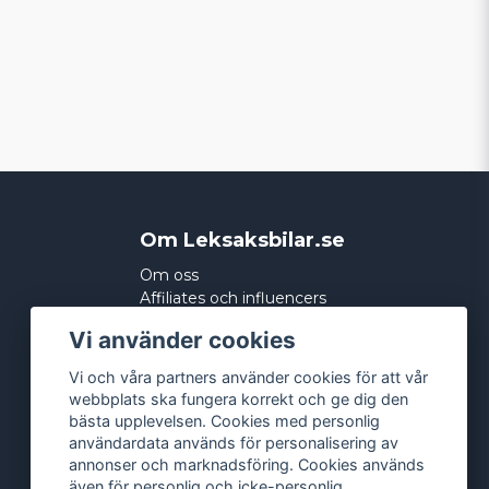
Om Leksaksbilar.se
Om oss
Affiliates och influencers
Köpvillkor
Vi använder cookies
Integritetspolicy
Cookies
Vi och våra partners använder cookies för att vår
webbplats ska fungera korrekt och ge dig den
bästa upplevelsen. Cookies med personlig
användardata används för personalisering av
annonser och marknadsföring. Cookies används
även för personlig och icke-personlig