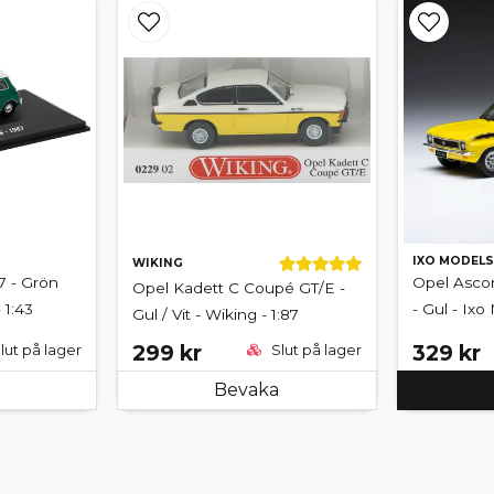
IXO MODELS
WIKING
7 - Grön
Opel Ascon
Opel Kadett C Coupé GT/E -
 1:43
- Gul - Ixo
Gul / Vit - Wiking - 1:87
299 kr
329 kr
lut på lager
Slut på lager
Bevaka