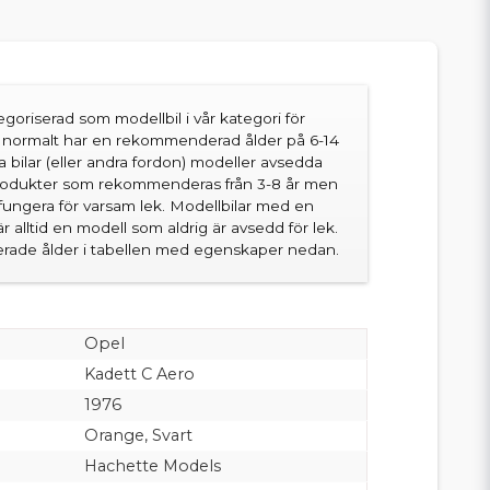
goriserad som modellbil i vår kategori för
en normalt har en rekommenderad ålder på 6-14
sa bilar (eller andra fordon) modeller avsedda
produkter som rekommenderas från 3-8 år men
fungera för varsam lek. Modellbilar med en
 alltid en modell som aldrig är avsedd för lek.
ade ålder i tabellen med egenskaper nedan.
Opel
Kadett C Aero
1976
Orange, Svart
Hachette Models