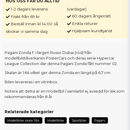
HOS OSS FÅR DU ALLTID
1-2 dagars leverans
(vardagar)
60 dagars ångerrätt
Frakt från 69 kr
Enkla returer
Beställ innan kl 14.00 så
Hjälpsam kundtjänst
skickar vi samma dag
Pagani Zonda F i färgen Rosso Dubai (röd) från
modellbilstillverkaren PosterCars och deras serie Hypercar
League Collection där denna Pagani Zonda fått nummer 02.
Skalan är 1:64 vilket ger denna Zonda en längd på 6,7 cm.
Bilen levereras i en vitrinbox.
Notera att detta är en modellbil / samlarbil ej avsedd för lek som
rekommenderas från 8 år.
Relaterade kategorier
Modellbilar skala 1:64
Modellbilar
Sportbilar
Pagani