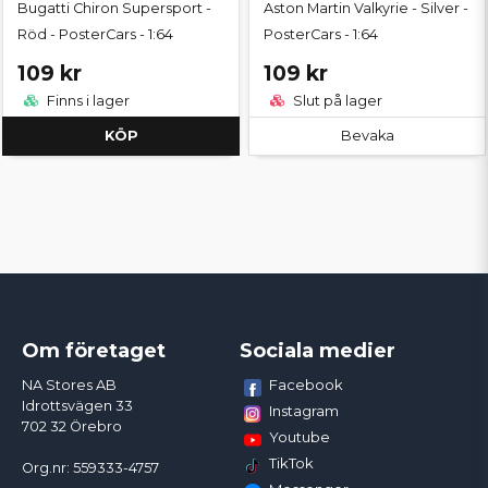
Bugatti Chiron Supersport -
Aston Martin Valkyrie - Silver -
Röd - PosterCars - 1:64
PosterCars - 1:64
109 kr
109 kr
Finns i lager
Slut på lager
KÖP
Bevaka
Om företaget
Sociala medier
Facebook
NA Stores AB
Idrottsvägen 33
Instagram
702 32 Örebro
Youtube
TikTok
Org.nr: 559333-4757