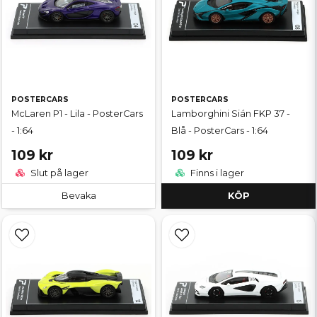
POSTERCARS
POSTERCARS
McLaren P1 - Lila - PosterCars
Lamborghini Sián FKP 37 -
- 1:64
Blå - PosterCars - 1:64
109 kr
109 kr
Slut på lager
Finns i lager
Bevaka
KÖP