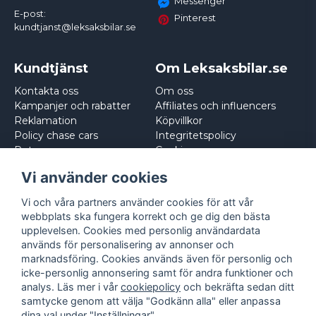
Messenger
E-post:
Pinterest
kundtjanst@leksaksbilar.se
Kundtjänst
Om Leksaksbilar.se
Kontakta oss
Om oss
Kampanjer och rabatter
Affiliates och influencers
Reklamation
Köpvillkor
Policy chase cars
Integritetspolicy
Returnera
Cookies
Logga in
Vi använder cookies
Vi och våra partners använder cookies för att vår
webbplats ska fungera korrekt och ge dig den bästa
upplevelsen. Cookies med personlig användardata
används för personalisering av annonser och
marknadsföring. Cookies används även för personlig och
icke-personlig annonsering samt för andra funktioner och
analys. Läs mer i vår
cookiepolicy
och bekräfta sedan ditt
samtycke genom att välja "Godkänn alla" eller anpassa
dina val under "Inställningar".