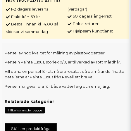
HOS OSS FÅR DU ALLTID
1-2 dagars leverans
(vardagar)
60 dagars ångerrätt
Frakt från 69 kr
Enkla returer
Beställ innan kl 14.00 så
Hjälpsam kundtjänst
skickar vi samma dag
Pensel av hög kvalitet för målning av plastbyggsatser.
Penseln Painta Luxus, storlek 0/0, är tillverkad av rött mårdhår.
Vill du ha en pensel för att nå bra resultat då du målar de finaste
detaljerna är Painta Luxus från Revell ett bra val.
Penseln fungerar bra för både vattenfärg och emaljfärg.
Relaterade kategorier
Tillbehör modellbygge
Ställ en produktfråga