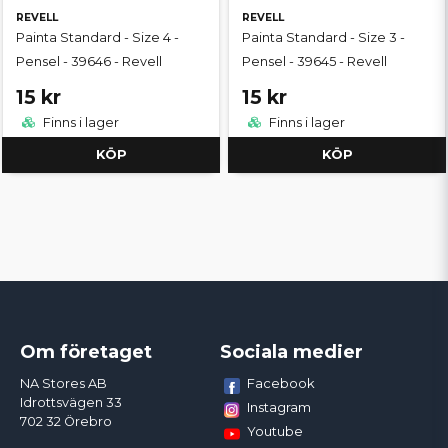
REVELL
REVELL
Painta Standard - Size 4 -
Painta Standard - Size 3 -
Pensel - 39646 - Revell
Pensel - 39645 - Revell
15 kr
15 kr
Finns i lager
Finns i lager
KÖP
KÖP
Om företaget
Sociala medier
Facebook
NA Stores AB
Idrottsvägen 33
Instagram
702 32 Örebro
Youtube