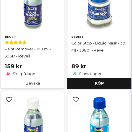
REVELL
REVELL
Color Stop - Liquid Mask - 30
Paint Remover - 100 ml -
ml - 39801 - Revell
39617 - Revell
159 kr
89 kr
Slut på lager
Finns i lager
Bevaka
KÖP