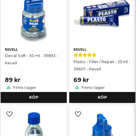
REVELL
REVELL
Decal Soft - 30 ml - 39693 -
Plasto - Filler / Repair - 25 ml -
Revell
39607 - Revell
89 kr
69 kr
Finns i lager
Finns i lager
KÖP
KÖP