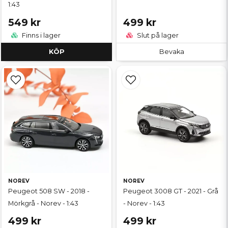
1:43
549 kr
499 kr
Finns i lager
Slut på lager
KÖP
Bevaka
NOREV
NOREV
Peugeot 508 SW - 2018 -
Peugeot 3008 GT - 2021 - Grå
Mörkgrå - Norev - 1:43
- Norev - 1:43
499 kr
499 kr