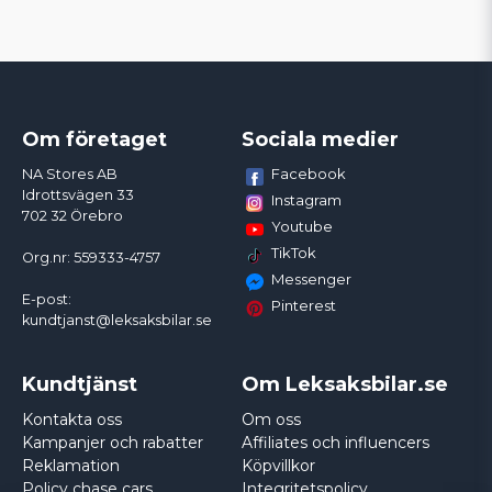
Om företaget
Sociala medier
Facebook
NA Stores AB
Idrottsvägen 33
Instagram
702 32 Örebro
Youtube
TikTok
Org.nr: 559333-4757
Messenger
E-post:
Pinterest
kundtjanst@leksaksbilar.se
Kundtjänst
Om Leksaksbilar.se
Kontakta oss
Om oss
Kampanjer och rabatter
Affiliates och influencers
Reklamation
Köpvillkor
Policy chase cars
Integritetspolicy