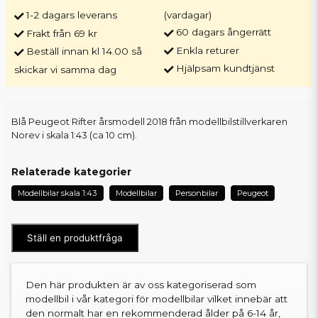
1-2 dagars leverans
(vardagar)
60 dagars ångerrätt
Frakt från 69 kr
Enkla returer
Beställ innan kl 14.00 så
Hjälpsam kundtjänst
skickar vi samma dag
Blå Peugeot Rifter årsmodell 2018 från modellbilstillverkaren
Norev i skala 1:43 (ca 10 cm).
Relaterade kategorier
Modellbilar skala 1:43
Modellbilar
Personbilar
Peugeot
Ställ en produktfråga
Den här produkten är av oss kategoriserad som
modellbil i vår kategori för modellbilar vilket innebär att
den normalt har en rekommenderad ålder på 6-14 år,