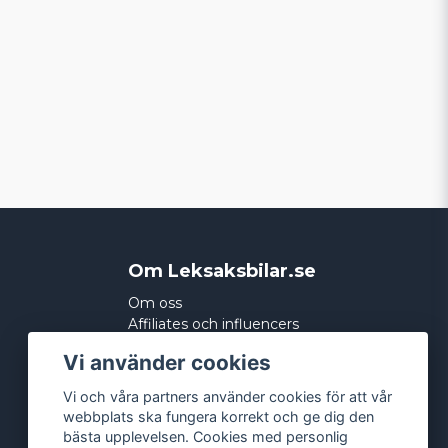
Om Leksaksbilar.se
Om oss
Affiliates och influencers
Köpvillkor
Vi använder cookies
Integritetspolicy
Cookies
Vi och våra partners använder cookies för att vår
webbplats ska fungera korrekt och ge dig den
bästa upplevelsen. Cookies med personlig