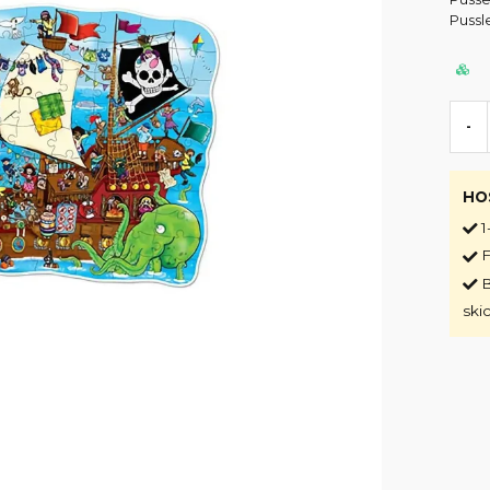
Pussle
-
HO
1
F
B
ski