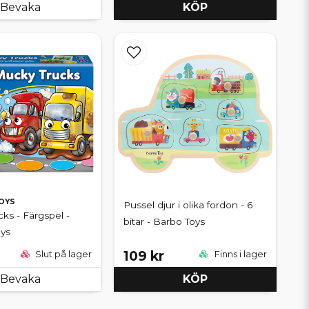
Bevaka
KÖP
OYS
Pussel djur i olika fordon - 6
ks - Färgspel -
bitar - Barbo Toys
ys
109 kr
Slut på lager
Finns i lager
Bevaka
KÖP