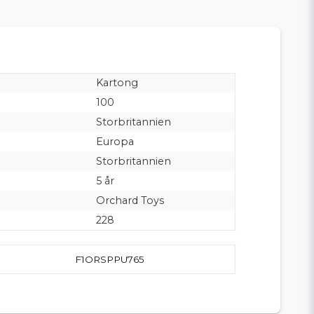
Kartong
100
Storbritannien
Europa
Storbritannien
5 år
Orchard Toys
228
F1ORSPPU765