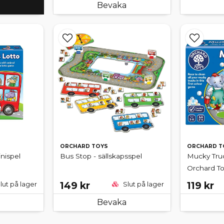
Bevaka
ORCHARD TOYS
ORCHARD T
inispel
Bus Stop - sällskapsspel
Mucky Truc
Orchard To
149 kr
119 kr
lut på lager
Slut på lager
Bevaka