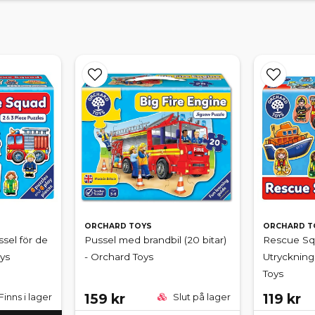
ORCHARD TOYS
ORCHARD T
sel för de
Pussel med brandbil (20 bitar)
Rescue Squ
ys
- Orchard Toys
Utryckning
Toys
159 kr
119 kr
Finns i lager
Slut på lager