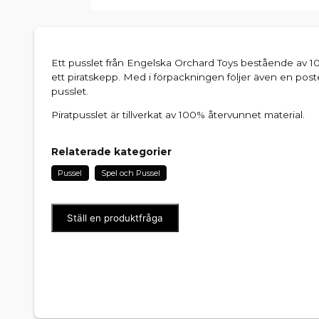
Ett pusslet från Engelska Orchard Toys bestående av 10
ett piratskepp. Med i förpackningen följer även en p
pusslet.
Piratpusslet är tillverkat av 100% återvunnet material.
Relaterade kategorier
Pussel
Spel och Pussel
Ställ en produktfråga