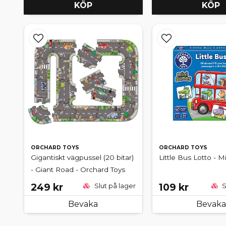
KÖP
KÖP
ORCHARD TOYS
ORCHARD TOYS
Gigantiskt vägpussel (20 bitar)
Little Bus Lotto - M
- Giant Road - Orchard Toys
249 kr
109 kr
Slut på lager
S
Bevaka
Bevaka