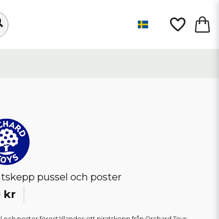
atskepp pussel och poster
 kr
l och poster föreställandes ett piratskepp från Orchard Toys.