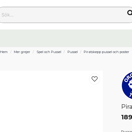
k...
Hem
Mer grejer
Spel och Pussel
Pussel
Piratskepp pussel och poster
Pir
189
Pusse